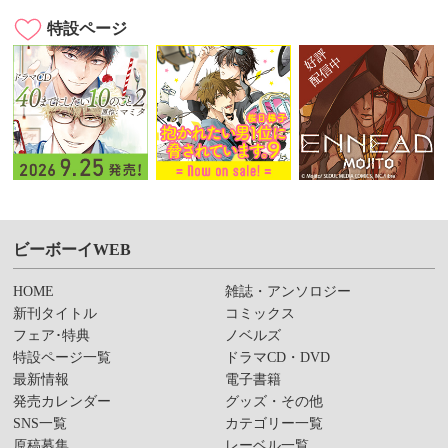
特設ページ
ビーボーイWEB
HOME
雑誌・アンソロジー
新刊タイトル
コミックス
フェア･特典
ノベルズ
特設ページ一覧
ドラマCD・DVD
最新情報
電子書籍
発売カレンダー
グッズ・その他
SNS一覧
カテゴリー一覧
原稿募集
レーベル一覧