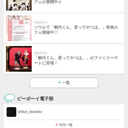
フェが展開中♬
2026/07/21
ソウルで「鯛代くん、君ってやつは。」単独カ
フェ開催中♡
2026/07/21
「鯛代くん、君ってやつは。」がファミリーマ
ートに登場！
一覧
ビーボーイ電子部
@bboy_denshibu
SNS一覧