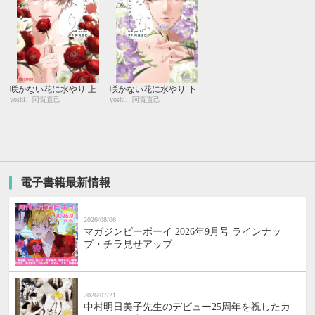
咲かない花に水やり 上
咲かない花に水やり 下
yoshi、阿賀直己
yoshi、阿賀直己
電子書籍最新情報
2026/08/06
マガジンビーボーイ 2026年9月号 ラインナッ
プ・チラ見せアップ
2026/07/21
中村明日美子先生のデビュー25周年を祝したカ