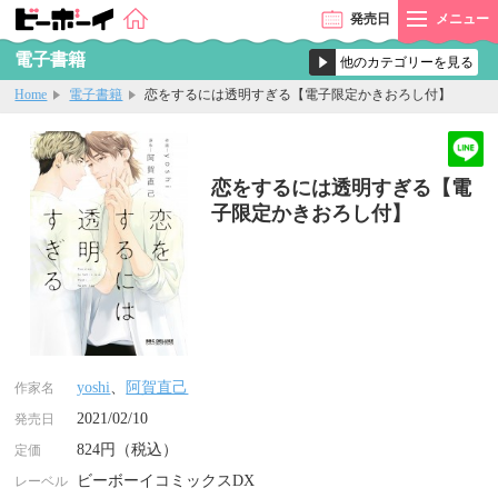
発売
日
メニュー
電子書籍
Home
電子書籍
恋をするには透明すぎる【電子限定かきおろし付】
恋をするには透明すぎる【電
子限定かきおろし付】
yoshi
、
阿賀直己
作家名
2021/02/10
発売日
824円（税込）
定価
ビーボーイコミックスDX
レーベル