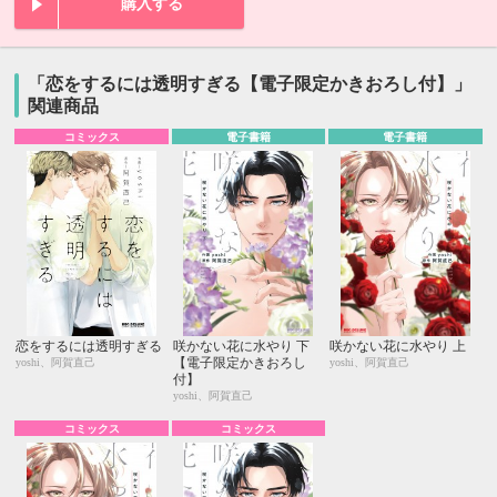
購入する
「恋をするには透明すぎる【電子限定かきおろし付】」
関連商品
コミックス
電子書籍
電子書籍
恋をするには透明すぎる
咲かない花に水やり 下
咲かない花に水やり 上
【電子限定かきおろし
yoshi、阿賀直己
yoshi、阿賀直己
付】
yoshi、阿賀直己
コミックス
コミックス