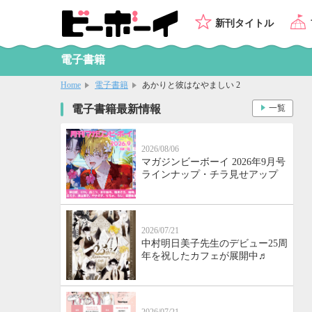
新刊タイトル
電子書籍
Home
電子書籍
あかりと彼はなやましい 2
電子書籍最新情報
一覧
2026/08/06
マガジンビーボーイ 2026年9月号
ラインナップ・チラ見せアップ
2026/07/21
中村明日美子先生のデビュー25周
年を祝したカフェが展開中♬