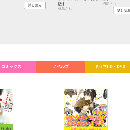
楢島さち
版】
試し読み
楢島さち
試し読
コミックス
ノベルズ
ドラマCD・DVD