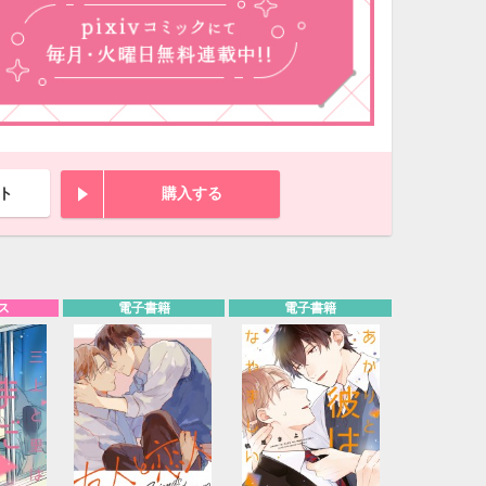
ト
購入する
ス
電子書籍
電子書籍
10月
WED
THU
FRI
SAT
1
2
3
7
8
9
10
14
15
16
17