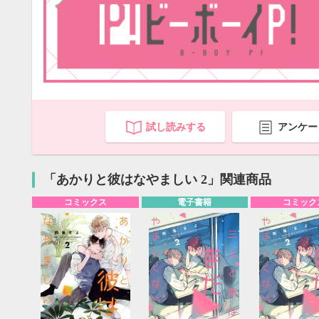
試し読みする
アンケー
「あかりと彼はなやましい 2」関連商品
コミックス
電子書籍
コミック
9月
SUN
MON
TUE
WED
THU
FRI
SAT
SUN
MON
TUE
1
2
3
4
5
6
7
8
9
10
11
12
4
5
6
13
14
15
16
17
18
19
11
12
13