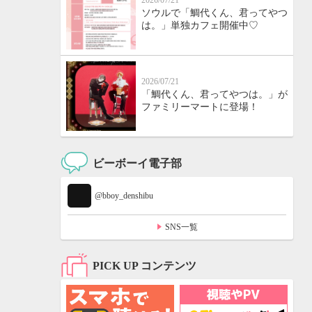
2026/07/21
ソウルで「鯛代くん、君ってやつ
は。」単独カフェ開催中♡
2026/07/21
「鯛代くん、君ってやつは。」が
ファミリーマートに登場！
ビーボーイ電子部
@bboy_denshibu
SNS一覧
PICK UP コンテンツ