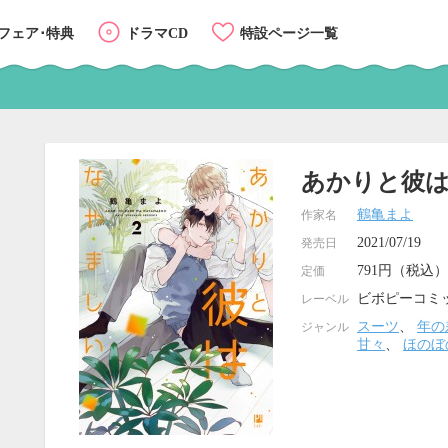
フェア･特典
ドラマCD
特設ページ一覧
あかりと彼は
鶴亀まよ
作家名
2021/07/19
発売日
791円（税込）
定価
ビボピーコミ
レーベル
スーツ
、
年の
ジャンル
甘々
、
ほのぼ