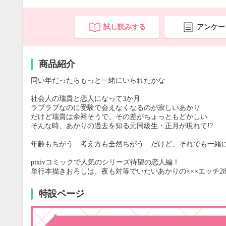
試し読みする
アンケー
商品紹介
同い年だったらもっと一緒にいられたかな
社会人の瑞貴と恋人になって3か月
ラブラブなのに受験で会えなくなるのが寂しいあかり
だけど瑞貴は余裕そうで、その差がちょっともどかしい
そんな時、あかりの過去を知る元同級生・正月が現れて!?
年齢もちがう 考え方も全然ちがう だけど、それでも一緒
pixivコミックで人気のシリーズ待望の恋人編！
単行本描きおろしは、夜も対等でいたいあかりの×××エッチ28
特設ページ