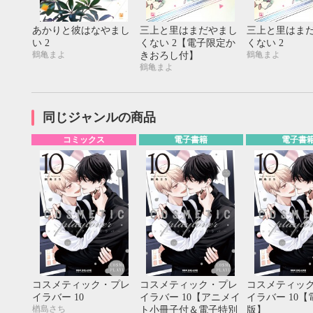
20
21
22
23
24
25
26
18
19
20
27
28
29
30
25
26
27
あかりと彼はなやまし
三上と里はまだやまし
三上と里はま
い 2
くない 2【電子限定か
くない 2
鶴亀まよ
鶴亀まよ
きおろし付】
鶴亀まよ
同じジャンルの商品
コミックス
電子書籍
電子書
コスメティック・プレ
コスメティック・プレ
コスメティッ
イラバー 10
イラバー 10【アニメイ
イラバー 10
楢島さち
ト小冊子付＆電子特別
版】