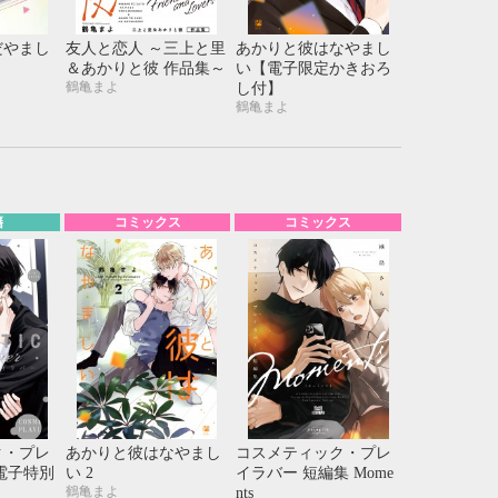
21
22
23
24
28
29
30
31
だやまし
友人と恋人 ～三上と里
あかりと彼はなやまし
＆あかりと彼 作品集～
い【電子限定かきおろ
鶴亀まよ
し付】
鶴亀まよ
籍
コミックス
コミックス
ク・プレ
あかりと彼はなやまし
コスメティック・プレ
【電子特別
い 2
イラバー 短編集 Mome
鶴亀まよ
nts