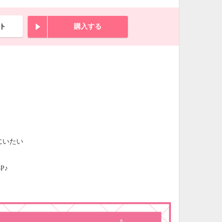
ト
購入する
にいたい
P♪