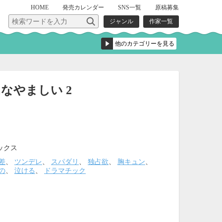
HOME
発売
カレンダー
SNS一覧
原稿募集
ジャンル
作家一覧
なやましい 2
ックス
差
、
ツンデレ
、
スパダリ
、
独占欲
、
胸キュン
、
の
、
泣ける
、
ドラマチック