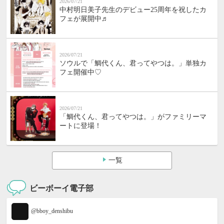
2026/07/21
中村明日美子先生のデビュー25周年を祝したカ
フェが展開中♬
2026/07/21
ソウルで「鯛代くん、君ってやつは。」単独カ
フェ開催中♡
2026/07/21
「鯛代くん、君ってやつは。」がファミリーマ
ートに登場！
一覧
ビーボーイ電子部
@bboy_denshibu