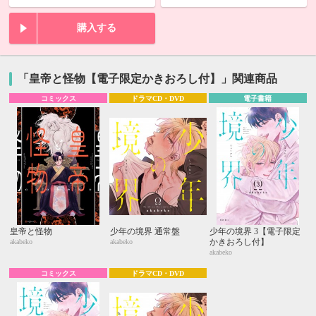
購入する
「皇帝と怪物【電子限定かきおろし付】」関連商品
コミックス
ドラマCD・DVD
電子書籍
皇帝と怪物
少年の境界 通常盤
少年の境界 3【電子限定
かきおろし付】
akabeko
akabeko
akabeko
コミックス
ドラマCD・DVD