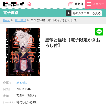
発売
日
メニュー
電子書籍
Home
電子書籍
皇帝と怪物【電子限定かきおろし付】
皇帝と怪物【電子限定かきお
ろし付】
akabeko
作家名
2021/08/02
発売日
725円（税込）
定価
秒で分かるBL
レーベル