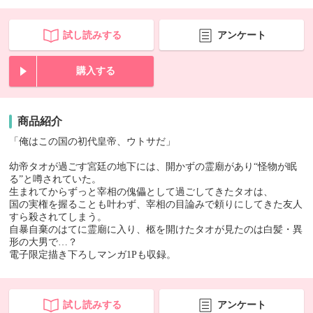
試し読みする
アンケート
購入する
商品紹介
「俺はこの国の初代皇帝、ウトサだ」
幼帝タオが過ごす宮廷の地下には、開かずの霊廟があり“怪物が眠
る”と噂されていた。
生まれてからずっと宰相の傀儡として過ごしてきたタオは、
国の実権を握ることも叶わず、宰相の目論みで頼りにしてきた友人
すら殺されてしまう。
自暴自棄のはてに霊廟に入り、柩を開けたタオが見たのは白髪・異
形の大男で…？
電子限定描き下ろしマンガ1Pも収録。
試し読みする
アンケート