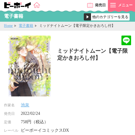
発売
日
メニュー
電子書籍
Home
電子書籍
ミッドナイトムーン【電子限定かきおろし付】
ミッドナイトムーン【電子限
定かきおろし付】
池泉
作家名
2022/02/24
発売日
758円（税込）
定価
ビーボーイコミックスDX
レーベル