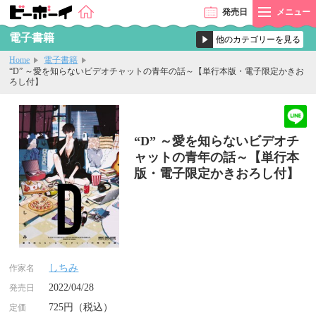
発売
日
メニュー
電子書籍
Home
電子書籍
“D” ～愛を知らないビデオチャットの青年の話～【単行本版・電子限定かきお
ろし付】
“D” ～愛を知らないビデオチ
ャットの青年の話～【単行本
版・電子限定かきおろし付】
しちみ
作家名
2022/04/28
発売日
725円（税込）
定価