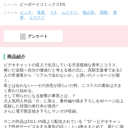
ビーボーイコミックスDX
レーベル
ビッチ
、
鬼畜
、
ドS
、
ムリヤリ
、
独占欲
、
調教
、
濃
ジャンル
厚
、
ミステリ
アンケート
商品紹介
ビデオチャットの収入で生活している天涯孤独な青年ニコラス。
稼いだ金額＝自分の価値だと考える彼の元に、高額支援者である2
人の常連客から「リアルで会わないか」と誘いのメッセージが届
く。
客とは会わない──その決意が揺らいだ時、ニコラスの運命は大き
く変わり始める。
そして明らかになる衝撃の事実とは…？
大人気同人作品「Ｄ」に加え、番外編や描き下ろしを40ページ以上
収録した待望の単行本が発売!!
さらに電子限定描き下ろしマンガ1P収録。
※この作品はFILL-IN様より配信されている『“D”～ビデオチャッ
トで性的サービスをする青年の話～』1～4巻をまとめて、新たに描