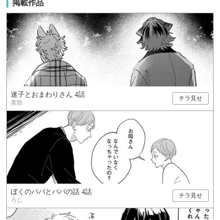
掲載作品
迷子とおまわりさん 4話
チラ見せ
黄助
ぼくのパパとパパの話 4話
チラ見せ
ろじ