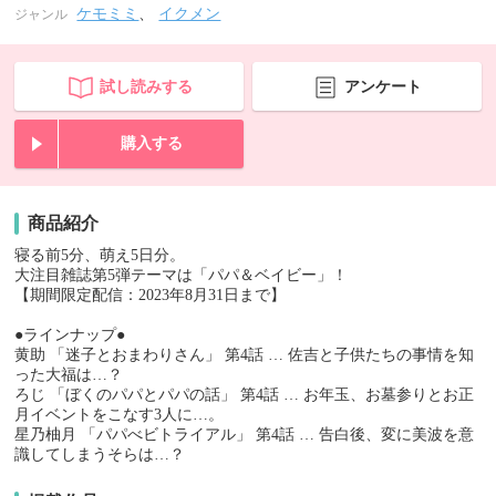
ケモミミ
、
イクメン
ジャンル
試し読みする
アンケート
購入する
商品紹介
寝る前5分、萌え5日分。
大注目雑誌第5弾テーマは「パパ＆ベイビー」！
【期間限定配信：2023年8月31日まで】
●ラインナップ●
黄助 「迷子とおまわりさん」 第4話 … 佐吉と子供たちの事情を知
った大福は…？
ろじ 「ぼくのパパとパパの話」 第4話 … お年玉、お墓参りとお正
月イベントをこなす3人に…。
星乃柚月 「パパべビトライアル」 第4話 … 告白後、変に美波を意
識してしまうそらは…？