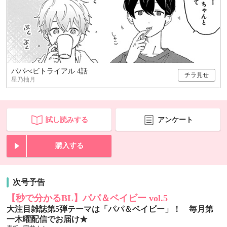
パパべビトライアル 4話
チラ見せ
星乃柚月
試し読みする
アンケート
購入する
次号予告
【秒で分かるBL】パパ＆ベイビー vol.5
大注目雑誌第5弾テーマは「パパ＆ベイビー」！ 毎月第
一木曜配信でお届け★