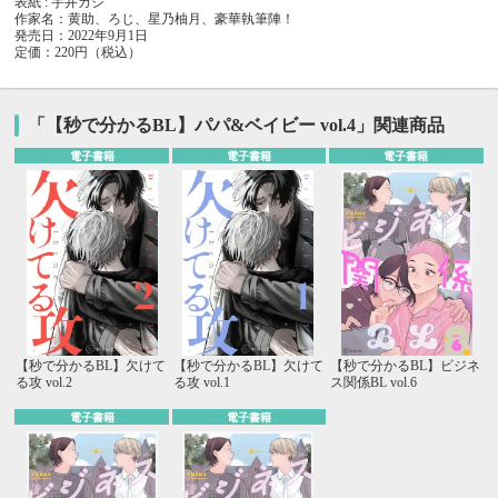
表紙 : 宇井カシ
作家名：黄助、ろじ、星乃柚月、豪華執筆陣！
発売日：2022年9月1日
定価：220円（税込）
「【秒で分かるBL】パパ&ベイビー vol.4」関連商品
電子書籍
電子書籍
電子書籍
【秒で分かるBL】欠けて
【秒で分かるBL】欠けて
【秒で分かるBL】ビジネ
る攻 vol.2
る攻 vol.1
ス関係BL vol.6
電子書籍
電子書籍