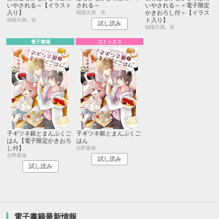
いやされる～【イラスト
される～
いやされる～＜電子限定
入り】
かきおろし付＞【イラス
朝陽天満、杏
ト入り】
朝陽天満、杏
試し読み
朝陽天満、杏
電子書籍
コミックス
子ギツネ銀とまんぷくご
子ギツネ銀とまんぷくご
はん【電子限定かきおろ
はん
し付】
志野夏穂
志野夏穂
試し読み
試し読み
電子書籍最新情報