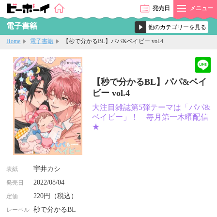
発売
日
メニュー
電子書籍
Home
電子書籍
【秒で分かるBL】パパ&ベイビー vol.4
【秒で分かるBL】パパ&ベイ
ビー vol.4
大注目雑誌第5弾テーマは「パパ&
ベイビー」！ 毎月第一木曜配信
★
宇井カシ
表紙
2022/08/04
発売日
220円（税込）
定価
秒で分かるBL
レーベル