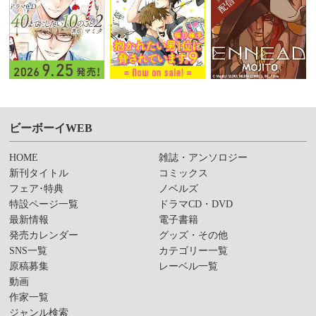
ビーボーイWEB
HOME
雑誌・アンソロジー
新刊タイトル
コミックス
フェア･特典
ノベルズ
特設ページ一覧
ドラマCD・DVD
最新情報
電子書籍
発売カレンダー
グッズ・その他
SNS一覧
カテゴリー一覧
原稿募集
レーベル一覧
動画
作家一覧
ジャンル検索