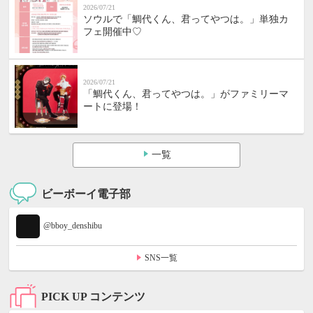
2026/07/21
ソウルで「鯛代くん、君ってやつは。」単独カ
フェ開催中♡
2026/07/21
「鯛代くん、君ってやつは。」がファミリーマ
ートに登場！
一覧
ビーボーイ電子部
@bboy_denshibu
SNS一覧
PICK UP コンテンツ