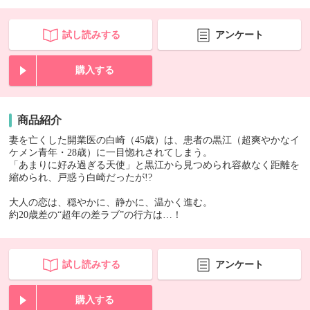
試し読みする
アンケート
購入する
商品紹介
妻を亡くした開業医の白崎（45歳）は、患者の黒江（超爽やかなイ
ケメン青年・28歳）に一目惚れされてしまう。
「あまりに好み過ぎる天使」と黒江から見つめられ容赦なく距離を
縮められ、戸惑う白崎だったが!?
大人の恋は、穏やかに、静かに、温かく進む。
約20歳差の“超年の差ラブ”の行方は…！
試し読みする
アンケート
購入する