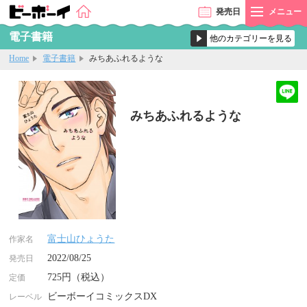
発売
日
メニュー
電子書籍
Home
電子書籍
みちあふれるような
みちあふれるような
富士山ひょうた
作家名
2022/08/25
発売日
725円（税込）
定価
ビーボーイコミックスDX
レーベル