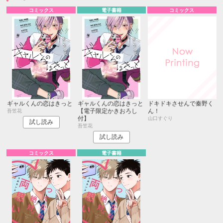
コミックス
電子書籍
コミックス
ギャルくんの恋はきっと
ギャルくんの恋はきっと
ドキドキさせんで秦野く
【電子限定かきおろし
ん！
吾笠花
付】
山口すぐり
試し読み
吾笠花
試し読み
コミックス
電子書籍