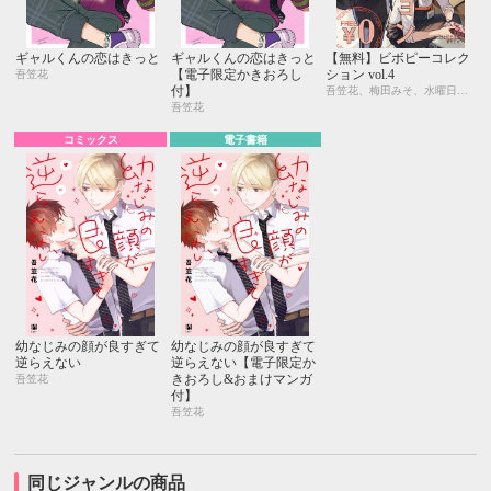
ギャルくんの恋はきっと
ギャルくんの恋はきっと
【無料】ビボピーコレク
【電子限定かきおろし
ション vol.4
吾笠花
付】
吾笠花、梅田みそ、水曜日、悠ちとせ
吾笠花
コミックス
電子書籍
幼なじみの顔が良すぎて
幼なじみの顔が良すぎて
逆らえない
逆らえない【電子限定か
きおろし&おまけマンガ
吾笠花
付】
吾笠花
同じジャンルの商品