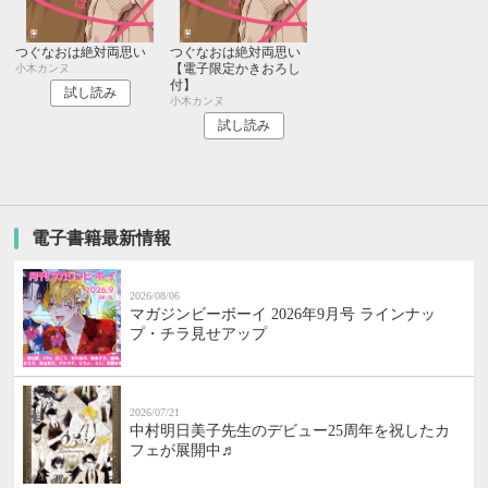
つぐなおは絶対両思い
つぐなおは絶対両思い
【電子限定かきおろし
小木カンヌ
付】
試し読み
小木カンヌ
試し読み
電子書籍最新情報
2026/08/06
マガジンビーボーイ 2026年9月号 ラインナッ
プ・チラ見せアップ
2026/07/21
中村明日美子先生のデビュー25周年を祝したカ
フェが展開中♬