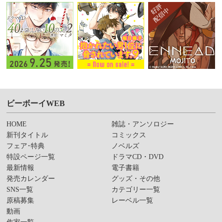
ビーボーイWEB
HOME
雑誌・アンソロジー
新刊タイトル
コミックス
フェア･特典
ノベルズ
特設ページ一覧
ドラマCD・DVD
最新情報
電子書籍
発売カレンダー
グッズ・その他
SNS一覧
カテゴリー一覧
原稿募集
レーベル一覧
動画