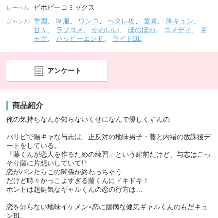
ビボピーコミックス
レーベル
学園
、
制服
、
ワンコ
、
ヘタレ攻
、
童貞
、
胸キュン
、
ジャンル
甘々
、
ラブコメ
、
かわいい
、
ほのぼの
、
コメディ
、
ギ
ャグ
、
ハッピーエンド
、
ライトBL
アンケート
商品紹介
俺の気持ちなんか知らないくせになんで優しくすんの
パリピで陽キャな与志は、正反対の地味男子・藤と内緒の放課後デ
ートをしている。
「藤くんが恋人を作るための練習」という建前だけど、与志はこっ
そり藤に片想いしていて!?
恋がバレたらこの関係が終わっちゃう
だけど時々かっこよすぎる藤くんにドキドキ！
ホントは超健気なギャルくんの恋の行方は…
恋を知らない地味イケメン×恋に臆病な健気ギャルくんのもだキュ
ンBL