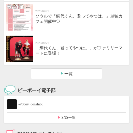
2026/07/21
ソウルで「鯛代くん、君ってやつは。」単独カ
フェ開催中♡
2026/07/21
「鯛代くん、君ってやつは。」がファミリーマ
ートに登場！
一覧
ビーボーイ電子部
@bboy_denshibu
SNS一覧