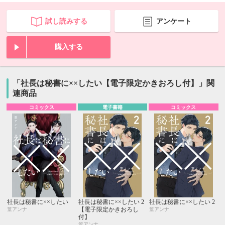
試し読みする
アンケート
購入する
「社長は秘書に××したい【電子限定かきおろし付】」関
連商品
コミックス
電子書籍
コミックス
社長は秘書に××したい
社長は秘書に××したい 2
社長は秘書に××したい 2
【電子限定かきおろし
篁アンナ
篁アンナ
付】
篁アンナ