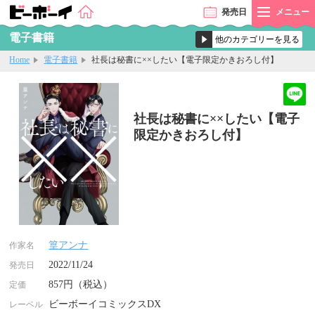
発売
日
メニュー
電子書籍
Home
電子書籍
社長は秘書に××したい【電子限定かきおろし付】
社長は秘書に××したい【電子
限定かきおろし付】
篁アンナ
作家名
2022/11/24
発売日
857円（税込）
定価
ビーボーイコミックスDX
レーベル