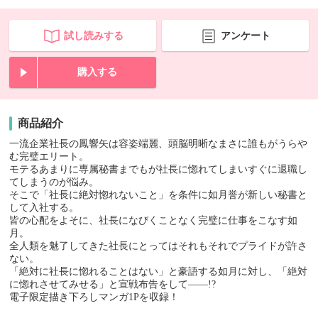
試し読みする
アンケート
購入する
商品紹介
一流企業社長の鳳響矢は容姿端麗、頭脳明晰なまさに誰もがうらや
む完璧エリート。
モテるあまりに専属秘書までもが社長に惚れてしまいすぐに退職し
てしまうのが悩み。
そこで「社長に絶対惚れないこと」を条件に如月誉が新しい秘書と
して入社する。
皆の心配をよそに、社長になびくことなく完璧に仕事をこなす如
月。
全人類を魅了してきた社長にとってはそれもそれでプライドが許さ
ない。
「絶対に社長に惚れることはない」と豪語する如月に対し、「絶対
に惚れさせてみせる」と宣戦布告をして――!?
電子限定描き下ろしマンガ1Pを収録！