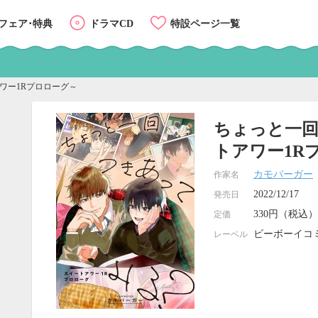
フェア･特典
ドラマCD
特設ページ一覧
ワー1Rプロローグ～
ちょっと一回
トアワー1R
カモバーガー
作家名
2022/12/17
発売日
330円（税込）
定価
ビーボーイコ
レーベル