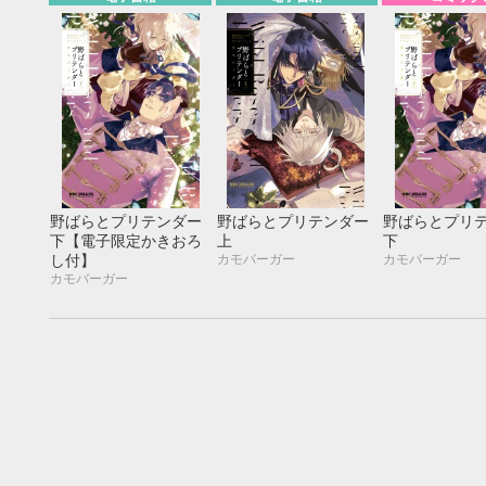
野ばらとプリテンダー
野ばらとプリテンダー
野ばらとプリ
下【電子限定かきおろ
上
下
カモバーガー
カモバーガー
し付】
カモバーガー
9月
SUN
MON
TUE
WED
THU
FRI
SAT
SUN
MON
TUE
1
2
3
4
5
6
7
8
9
10
11
12
4
5
6
13
14
15
16
17
18
19
11
12
13