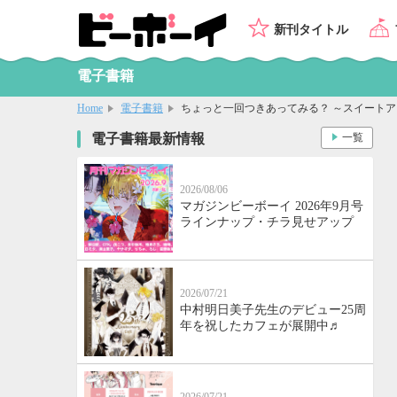
新刊タイトル
電子書籍
Home
電子書籍
ちょっと一回つきあってみる？ ～スイートア
電子書籍最新情報
一覧
2026/08/06
マガジンビーボーイ 2026年9月号
ラインナップ・チラ見せアップ
2026/07/21
中村明日美子先生のデビュー25周
年を祝したカフェが展開中♬