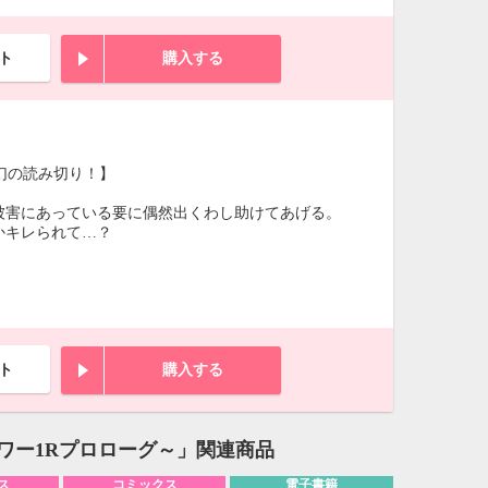
ト
購入する
幻の読み切り！】
被害にあっている要に偶然出くわし助けてあげる。
かキレられて…？
ト
購入する
ワー1Rプロローグ～」関連商品
ス
コミックス
電子書籍