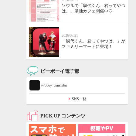
2026/07/21
ソウルで「鯛代くん、君ってやつ
は。」単独カフェ開催中♡
2026/07/21
「鯛代くん、君ってやつは。」が
ファミリーマートに登場！
ビーボーイ電子部
@bboy_denshibu
SNS一覧
PICK UP コンテンツ