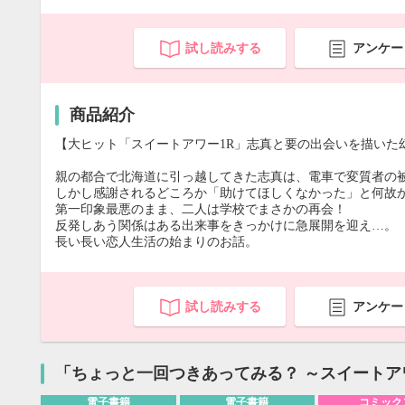
試し読みする
アンケー
商品紹介
【大ヒット「スイートアワー1R」志真と要の出会いを描いた
親の都合で北海道に引っ越してきた志真は、電車で変質者の
しかし感謝されるどころか「助けてほしくなかった」と何故
第一印象最悪のまま、二人は学校でまさかの再会！
反発しあう関係はある出来事をきっかけに急展開を迎え…。
長い長い恋人生活の始まりのお話。
試し読みする
アンケー
「ちょっと一回つきあってみる？ ～スイートア
電子書籍
電子書籍
コミック