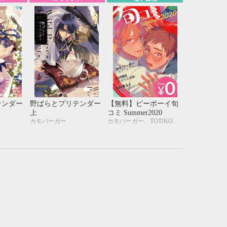
テンダー
野ばらとプリテンダー
【無料】ビーボーイ旬
上
コミ Summer2020
カモバーガー
カモバーガー、TOTIKO、小丹波ふく
10月
WED
THU
FRI
SAT
1
2
3
7
8
9
10
14
15
16
17