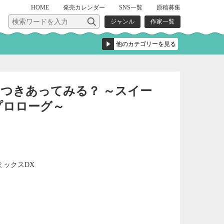
HOME
発売
カレンダー
SNS一覧
原稿募集
ジャンル
作家一覧
つきあってみる？ ～スイー
プロローグ～
ミックスDX