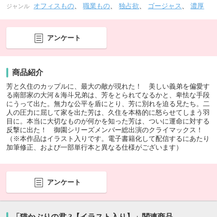
オフィスもの
、
職業もの
、
独占欲
、
ゴージャス
、
濃厚
ジャンル
アンケート
商品紹介
芳と久住のカップルに、最大の敵が現れた！ 美しい義弟を偏愛す
る南部家の大河＆海斗兄弟は、芳をとられてなるかと、卑怯な手段
にうって出た。無力な公平を盾にとり、芳に別れを迫る兄たち。二
人の圧力に屈して家を出た芳は、久住を本格的に怒らせてしまう羽
目に。本当に大切なものが何かを知った芳は、ついに運命に対する
反撃に出た！ 御園シリーズメンバー総出演のクライマックス！
（※本作品はイラスト入りです。電子書籍化して配信するにあたり
加筆修正、および一部単行本と異なる仕様がございます）
アンケート
「猫かぶりの君 3【イラスト入り】」関連商品