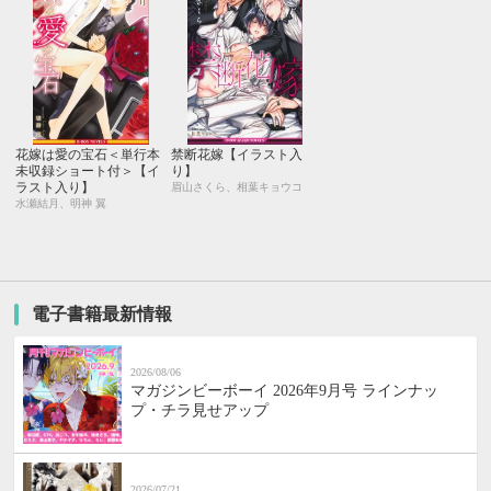
花嫁は愛の宝石＜単行本
禁断花嫁【イラスト入
未収録ショート付＞【イ
り】
ラスト入り】
眉山さくら、相葉キョウコ
水瀬結月、明神 翼
電子書籍最新情報
2026/08/06
マガジンビーボーイ 2026年9月号 ラインナッ
プ・チラ見せアップ
2026/07/21