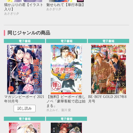
猫かぶりの君【イラスト
魅せられて【単行本版】
入り】
あさぎり夕
あさぎり夕
同じジャンルの商品
電子書籍
電子書籍
電子書籍
マガジンビーボーイ 2021
【無料】ビーボーイ推し
BE･BOY GOLD 2017年8
年10月号
ノベ「豪華客船で恋は始
月号
まる」
試し読み
水上ルイ、蓮川 愛
電子書籍
電子書籍