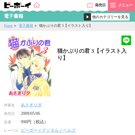
発売
日
メニュー
電子書籍
Home
電子書籍
猫かぶりの君 3【イラスト入り】
猫かぶりの君 3【イラスト入
り】
あさぎり夕
作家名
2009/05/06
発売日
990円（税込）
定価
ビーボーイデジタルノベルズ
レーベル