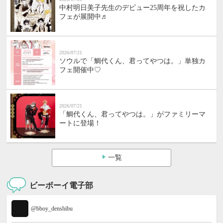
中村明日美子先生のデビュー25周年を祝したカ
フェが展開中♬
2026/07/21
ソウルで「鯛代くん、君ってやつは。」単独カ
フェ開催中♡
2026/07/21
「鯛代くん、君ってやつは。」がファミリーマ
ートに登場！
一覧
ビーボーイ電子部
@bboy_denshibu