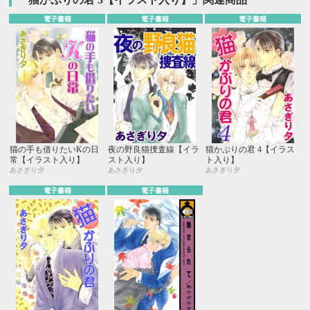
電子書籍
電子書籍
電子書籍
猫の手も借りたいKの日
夜の野良猫捜査線【イラ
猫かぶりの君 4【イラス
常【イラスト入り】
スト入り】
ト入り】
あさぎり夕
あさぎり夕
あさぎり夕
電子書籍
電子書籍