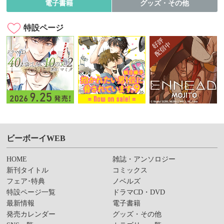
電子書籍
グッズ・その他
特設ページ
ビーボーイWEB
HOME
雑誌・アンソロジー
新刊タイトル
コミックス
フェア･特典
ノベルズ
特設ページ一覧
ドラマCD・DVD
最新情報
電子書籍
発売カレンダー
グッズ・その他