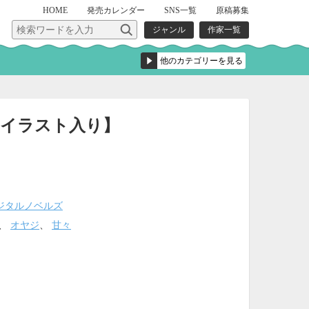
HOME
発売
カレンダー
SNS一覧
原稿募集
ジャンル
作家一覧
【イラスト入り】
ジタルノベルズ
、
オヤジ
、
甘々