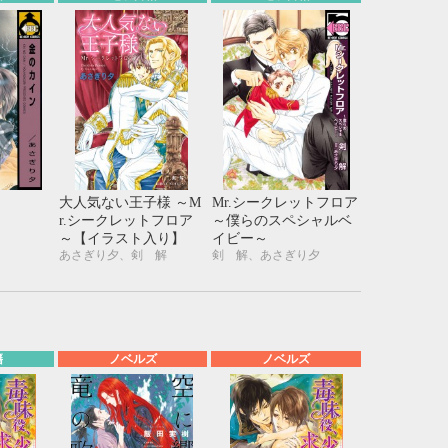
大人気ない王子様 ～M
Mr.シークレットフロア
r.シークレットフロア
～僕らのスペシャルベ
～【イラスト入り】
イビー～
あさぎり夕、剣 解
剣 解、あさぎり夕
籍
ノベルズ
ノベルズ
10月
WED
THU
FRI
SAT
1
2
3
7
8
9
10
14
15
16
17