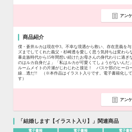
アン
商品紹介
僕・蒼井ルカは現在中3。不幸な境遇から救い、存在意義を与
ズまでしてくれた義父・杉崎透を愛しく思う気持ちは変わら
暴走族時代から15年間想い続けたお母さんの身代わりに過ぎ
のはルカ自身だよ」「私はルカが可愛くてしょうがないんだ
ルームメイトの片瀬がじわじわと接近！ バスケ部のヒーロ
線…透だ!! （※本作品はイラスト入りです。電子書籍化し
す）
アン
「結婚します【イラスト入り】」関連商品
電子書籍
電子書籍
電子書