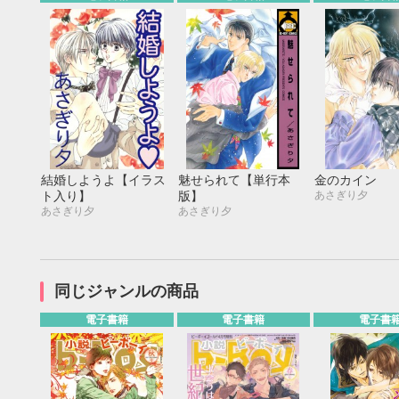
結婚しようよ【イラス
魅せられて【単行本
金のカイン
あさぎり夕
ト入り】
版】
あさぎり夕
あさぎり夕
同じジャンルの商品
電子書籍
電子書籍
電子書
9月
SUN
MON
TUE
WED
THU
FRI
SAT
SUN
MON
TUE
1
2
3
4
5
6
7
8
9
10
11
12
4
5
6
13
14
15
16
17
18
19
11
12
13