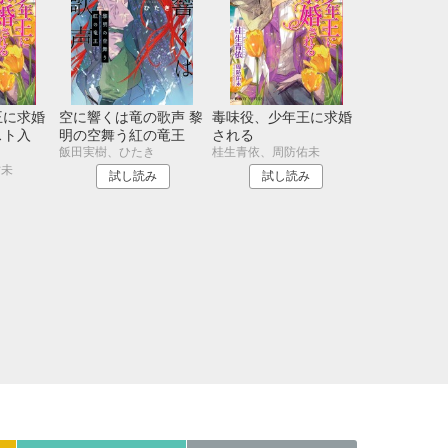
21
22
23
24
28
29
30
31
王に求婚
空に響くは竜の歌声 黎
毒味役、少年王に求婚
スト入
明の空舞う紅の竜王
される
飯田実樹、ひたき
桂生青依、周防佑未
佑未
試し読み
試し読み