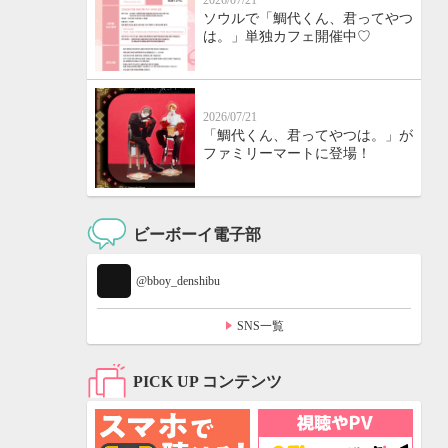
2026/07/21
ソウルで「鯛代くん、君ってやつ
は。」単独カフェ開催中♡
2026/07/21
「鯛代くん、君ってやつは。」が
ファミリーマートに登場！
ビーボーイ電子部
@bboy_denshibu
SNS一覧
PICK UP コンテンツ