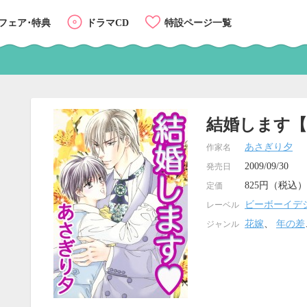
フェア･特典
ドラマCD
特設ページ一覧
結婚します
あさぎり夕
作家名
2009/09/30
発売日
825円（税込）
定価
ビーボーイデ
レーベル
花嫁
、
年の差
ジャンル