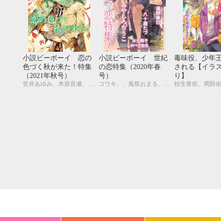
20
21
22
23
24
25
26
18
19
20
27
28
29
30
25
26
27
小説ビーボーイ 恋の
小説ビーボーイ 世紀
毒味役、少年
色づく秋が来た！特集
の恋特集（2020年春
される【イラ
（2021年秋号）
号）
り】
笠井あゆみ、木原音瀬、小野浜こわし、夜光 花、彩寧一叶、古藤嗣己、鈴木あみ、みずかねりょう、幸崎ぱれす、Ciel、水壬楓子、しおべり由生、風祭おまる、剣 解
コウキ。、風祭おまる、古藤嗣己、椿 ゆず、おおきいき、遠野春日、円陣闇丸、noel、周防佑未、水壬楓子、しおべり由生、みやしろちうこ、user、八十庭たづ、佐々木久美子
桂生青依、周防