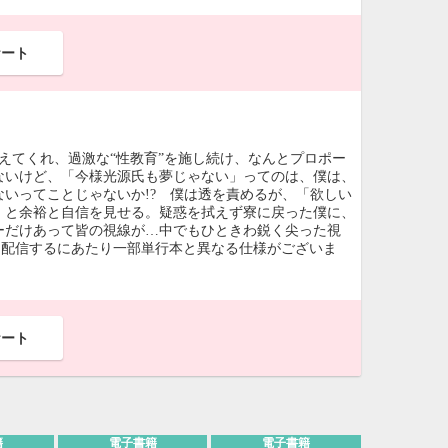
ケート
えてくれ、過激な“性教育”を施し続け、なんとプロポー
ないけど、「今様光源氏も夢じゃない」ってのは、僕は、
ないってことじゃないか!? 僕は透を責めるが、「欲しい
」と余裕と自信を見せる。疑惑を拭えず寮に戻った僕に、
ーだけあって皆の視線が…中でもひときわ鋭く尖った視
て配信するにあたり一部単行本と異なる仕様がございま
ケート
籍
電子書籍
電子書籍