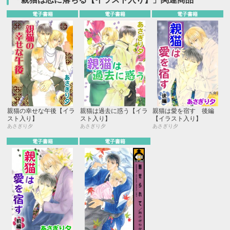
電子書籍
電子書籍
電子書籍
親猫の幸せな午後【イラ
親猫は過去に惑う【イラ
親猫は愛を宿す 後編
スト入り】
スト入り】
【イラスト入り】
あさぎり夕
あさぎり夕
あさぎり夕
電子書籍
電子書籍