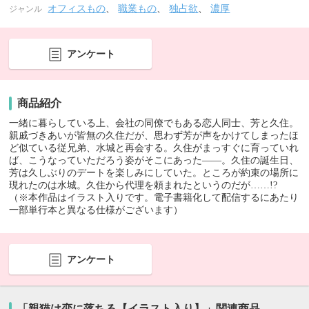
オフィスもの
、
職業もの
、
独占欲
、
濃厚
ジャンル
アンケート
商品紹介
一緒に暮らしている上、会社の同僚でもある恋人同士、芳と久住。
親戚づきあいが皆無の久住だが、思わず芳が声をかけてしまったほ
ど似ている従兄弟、水城と再会する。久住がまっすぐに育っていれ
ば、こうなっていただろう姿がそこにあった――。久住の誕生日、
芳は久しぶりのデートを楽しみにしていた。ところが約束の場所に
現れたのは水城。久住から代理を頼まれたというのだが……!?
（※本作品はイラスト入りです。電子書籍化して配信するにあたり
一部単行本と異なる仕様がございます）
アンケート
「親猫は恋に落ちる【イラスト入り】」関連商品