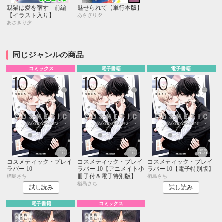
親猫は愛を宿す 前編
魅せられて【単行本版】
【イラスト入り】
あさぎり夕
あさぎり夕
同じジャンルの商品
コミックス
電子書籍
電子書籍
コスメティック・プレイ
コスメティック・プレイ
コスメティック・プレイ
ラバー 10
ラバー 10【アニメイト小
ラバー 10【電子特別版】
冊子付＆電子特別版】
楢島さち
楢島さち
楢島さち
試し読み
試し読み
電子書籍
コミックス