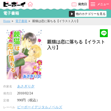
発売
日
メニュー
電子書籍
Home
電子書籍
親猫は恋に落ちる【イラスト入り】
親猫は恋に落ちる【イラスト
入り】
あさぎり夕
作家名
2010/02/24
発売日
990円（税込）
定価
ビーボーイデジタルノベルズ
レーベル