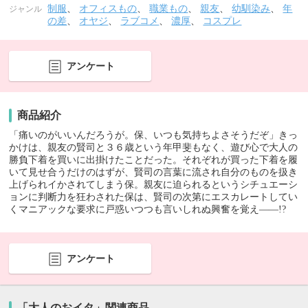
制服
、
オフィスもの
、
職業もの
、
親友
、
幼馴染み
、
年
ジャンル
の差
、
オヤジ
、
ラブコメ
、
濃厚
、
コスプレ
アンケート
商品紹介
「痛いのがいいんだろうが。保、いつも気持ちよさそうだぞ」きっ
かけは、親友の賢司と３６歳という年甲斐もなく、遊び心で大人の
勝負下着を買いに出掛けたことだった。それぞれが買った下着を履
いて見せ合うだけのはずが、賢司の言葉に流され自分のものを扱き
上げられイかされてしまう保。親友に迫られるというシチュエーシ
ョンに判断力を狂わされた保は、賢司の次第にエスカレートしてい
くマニアックな要求に戸惑いつつも言いしれぬ興奮を覚え――!?
アンケート
「大人のおイタ」関連商品