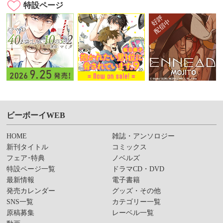
特設ページ
ビーボーイWEB
HOME
雑誌・アンソロジー
新刊タイトル
コミックス
フェア･特典
ノベルズ
特設ページ一覧
ドラマCD・DVD
最新情報
電子書籍
発売カレンダー
グッズ・その他
SNS一覧
カテゴリー一覧
原稿募集
レーベル一覧