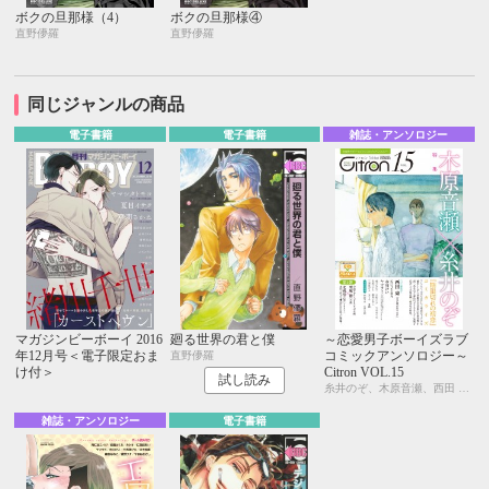
ボクの旦那様（4）
ボクの旦那様④
直野儚羅
直野儚羅
同じジャンルの商品
電子書籍
電子書籍
雑誌・アンソロジー
マガジンビーボーイ 2016
廻る世界の君と僕
～恋愛男子ボーイズラブ
年12月号＜電子限定おま
コミックアンソロジー～
直野儚羅
け付＞
Citron VOL.15
試し読み
糸井のぞ、木原音瀬、西田 東、KUJIRA、ヤマヲミ、市川けい、宇野ジニア、今井ゆうみ、名取いさと、峰島なわこ、桃山なおこ、三角社ぴえ、芥 ミチ、夏糖、吹屋フロ、みゆき朗、栗城 偲、北別府ニカ
雑誌・アンソロジー
電子書籍