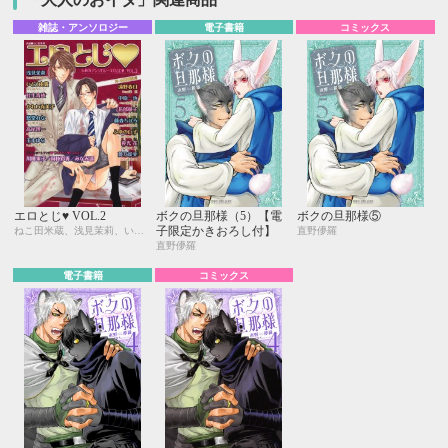
雑誌・アンソロジー
電子書籍
コミックス
エロとじ♥ VOL.2
ボクの旦那様（5）【電
ボクの旦那様⑤
子限定かきおろし付】
ねこ田米蔵、浅見茉莉、いとう由貴、桂生青依、川唯東子、かわい有美子、国枝彩香、愁堂れな、高尾理一、玉木ゆら、遠野春日、中原一也、花郎藤子、藤森ちひろ、ふゆの仁子、みなみ遥、夜光 花、夢乃咲実、小山田あみ、一馬友巳、北上れん、草間さかえ、佐々木久美子、実相寺紫子、巴 里、直野儚羅、町屋はとこ、松本テマリ、南月ゆう、みろくことこ、本仁 戻、わたなべあじあ、円陣闇丸
直野儚羅
直野儚羅
電子書籍
コミックス