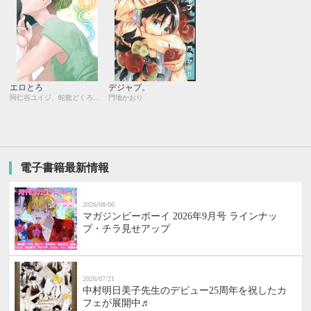
エロとろ
デジャブ。
阿仁谷ユイジ、蛇龍どくろ、ヤマヲミ、カシオ、仁茂田あい、市川けい、三角社ぴえ、峰島なわこ、ゆき林檎、磯野フナ、やまねむさし
門地かおり
電子書籍最新情報
2026/08/06
マガジンビーボーイ 2026年9月号 ラインナッ
プ・チラ見せアップ
2026/07/21
中村明日美子先生のデビュー25周年を祝したカ
フェが展開中♬