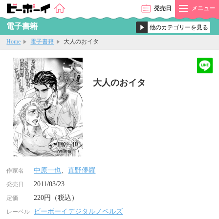
発売
日
メニュー
電子書籍
Home
電子書籍
大人のおイタ
大人のおイタ
中原一也
、
直野儚羅
作家名
2011/03/23
発売日
220円（税込）
定価
ビーボーイデジタルノベルズ
レーベル