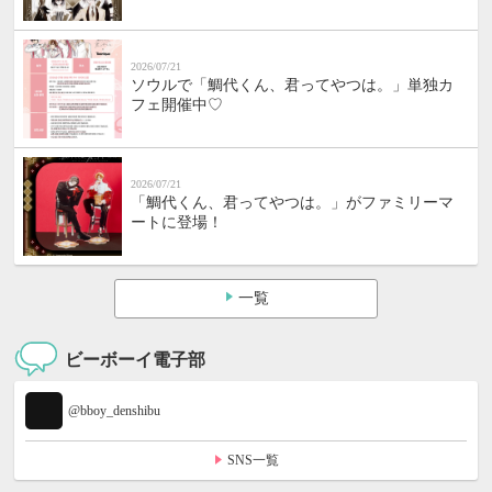
2026/07/21
ソウルで「鯛代くん、君ってやつは。」単独カ
フェ開催中♡
2026/07/21
「鯛代くん、君ってやつは。」がファミリーマ
ートに登場！
一覧
ビーボーイ電子部
@bboy_denshibu
SNS一覧