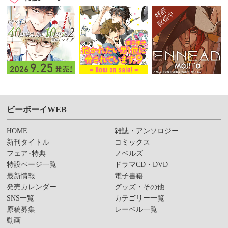
ビーボーイWEB
HOME
雑誌・アンソロジー
新刊タイトル
コミックス
フェア･特典
ノベルズ
特設ページ一覧
ドラマCD・DVD
最新情報
電子書籍
発売カレンダー
グッズ・その他
SNS一覧
カテゴリー一覧
原稿募集
レーベル一覧
動画