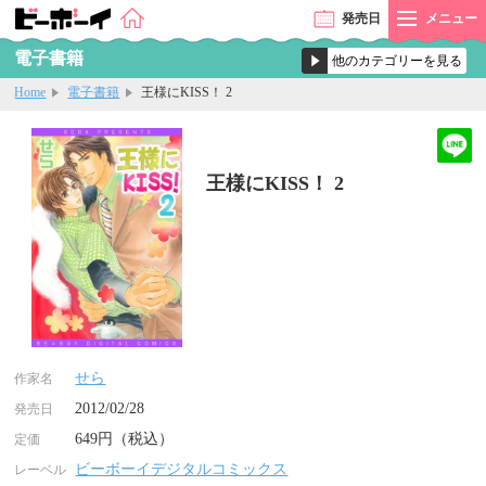
発売
日
メニュー
電子書籍
Home
電子書籍
王様にKISS！ 2
王様にKISS！ 2
せら
作家名
2012/02/28
発売日
649円（税込）
定価
ビーボーイデジタルコミックス
レーベル