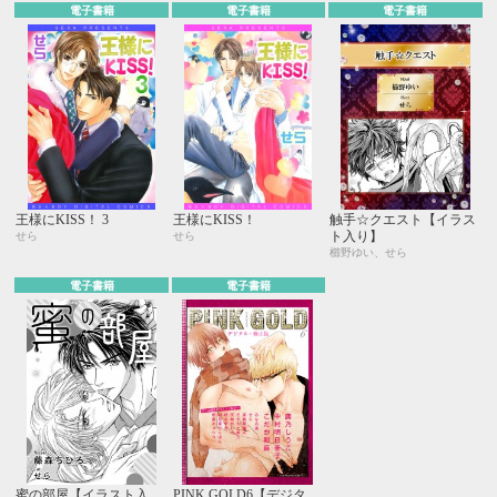
電子書籍
電子書籍
電子書籍
王様にKISS！ 3
王様にKISS！
触手☆クエスト【イラス
ト入り】
せら
せら
櫛野ゆい、せら
電子書籍
電子書籍
蜜の部屋【イラスト入
PINK GOLD6【デジタ