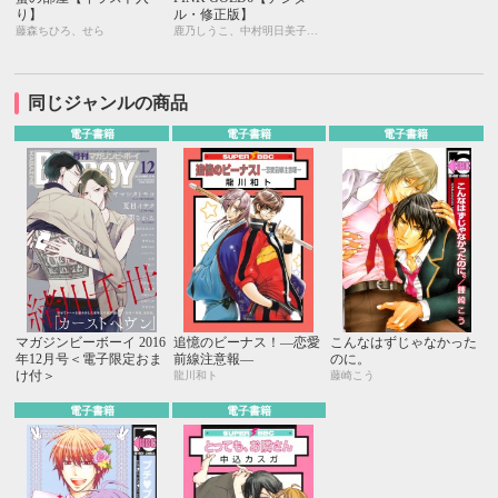
り】
ル・修正版】
藤森ちひろ、せら
鹿乃しうこ、中村明日美子、こだか和麻、みなみ遥、せら、座裏屋蘭丸、さかもと麻乃、灰崎めじろ、柊みずか、卯陀喜ぴんぽん、相葉キョウコ、藤生
同じジャンルの商品
電子書籍
電子書籍
電子書籍
マガジンビーボーイ 2016
追憶のビーナス！―恋愛
こんなはずじゃなかった
年12月号＜電子限定おま
前線注意報―
のに。
け付＞
龍川和ト
藤崎こう
電子書籍
電子書籍