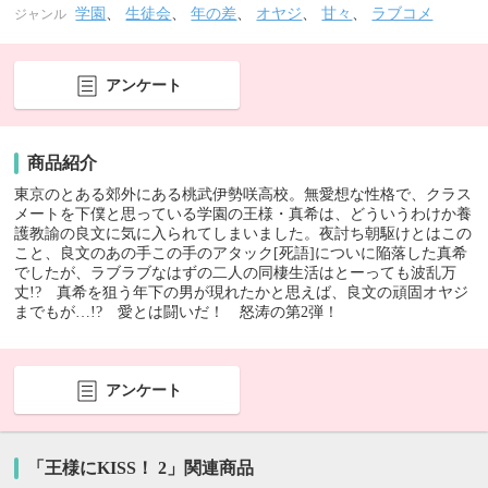
学園
、
生徒会
、
年の差
、
オヤジ
、
甘々
、
ラブコメ
ジャンル
アンケート
商品紹介
東京のとある郊外にある桃武伊勢咲高校。無愛想な性格で、クラス
メートを下僕と思っている学園の王様・真希は、どういうわけか養
護教諭の良文に気に入られてしまいました。夜討ち朝駆けとはこの
こと、良文のあの手この手のアタック[死語]についに陥落した真希
でしたが、ラブラブなはずの二人の同棲生活はとーっても波乱万
丈!? 真希を狙う年下の男が現れたかと思えば、良文の頑固オヤジ
までもが…!? 愛とは闘いだ！ 怒涛の第2弾！
アンケート
「王様にKISS！ 2」関連商品