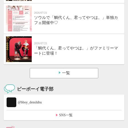
2026/07/21
ソウルで「鯛代くん、君ってやつは。」単独カ
フェ開催中♡
2026/07/21
「鯛代くん、君ってやつは。」がファミリーマ
ートに登場！
一覧
ビーボーイ電子部
@bboy_denshibu
SNS一覧