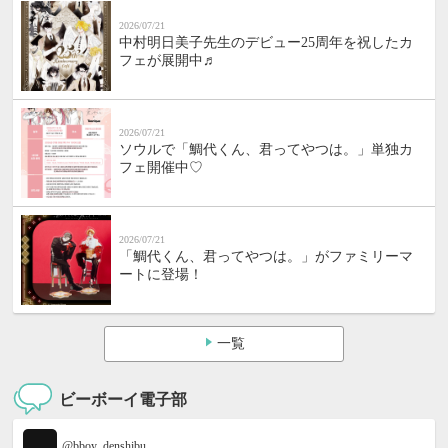
2026/07/21
中村明日美子先生のデビュー25周年を祝したカ
フェが展開中♬
2026/07/21
ソウルで「鯛代くん、君ってやつは。」単独カ
フェ開催中♡
2026/07/21
「鯛代くん、君ってやつは。」がファミリーマ
ートに登場！
一覧
ビーボーイ電子部
@bboy_denshibu