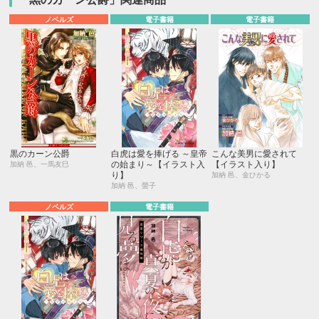
ノベルズ
電子書籍
電子書籍
黒のカーン公爵
白虎は愛を捧げる ～皇帝
こんな美男に愛されて
の始まり～【イラスト入
【イラスト入り】
加納 邑、一馬友巳
り】
加納 邑、金ひかる
加納 邑、螢子
ノベルズ
電子書籍