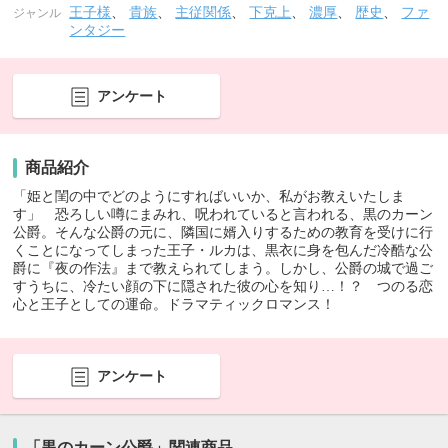
王子様
、
貴族
、
主従関係
、
下克上
、
濃厚
、
歴史
、
ファ
ジャンル
ンタジー
アンケート
商品紹介
「姫と閨の中でどのようにすればいいか、私がお教えいたしま
す」 恐ろしい噂にまみれ、呪われていると言われる、黒のカーン
公爵。そんな公爵の元に、隣国に婿入りするための教育を受けに行
くことになってしまった王子・ルカは、黒衣に身を包んだ冷酷な公
爵に『夜の作法』まで教えられてしまう。しかし、公爵の城で過ご
すうちに、冷たい顔の下に隠された彼の心を知り…！？ つのる恋
心と王子としての運命。ドラマティックロマンス！
アンケート
「黒のカーン公爵」関連商品