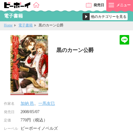
発売
日
メニュー
電子書籍
Home
電子書籍
黒のカーン公爵
黒のカーン公爵
加納 邑
、
一馬友巳
作家名
2008/05/07
発売日
770円（税込）
定価
ビーボーイノベルズ
レーベル