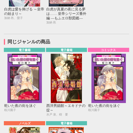
白虎は愛を捧げる ～皇帝
白虎が真夏の夜に見る夢
の始まり～
は…… 皇帝シリーズ番外
編 ―もふエロ獣図鑑―
加納 邑、螢子
加納 邑
同じジャンルの商品
電子書籍
電子書籍
コミックス
乾いた夜の街を泳ぐ
西洋男娼館～エキドナの
乾いた夜の街を泳ぐ
掟～
桜川園子
桜川園子
水戸 泉、樹 要
ノベルズ
電子書籍