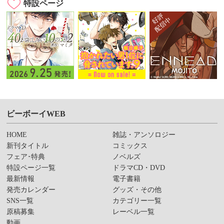
特設ページ
ビーボーイWEB
HOME
雑誌・アンソロジー
新刊タイトル
コミックス
フェア･特典
ノベルズ
特設ページ一覧
ドラマCD・DVD
最新情報
電子書籍
発売カレンダー
グッズ・その他
SNS一覧
カテゴリー一覧
原稿募集
レーベル一覧
動画