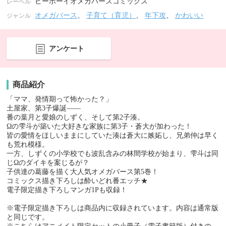
ビーボーイオメガバースコミックス
レーベル
オメガバース
、
子育て（育児）
、
年下攻
、
かわいい
ジャンル
アンケート
商品紹介
「ママ、発情期って怖かった？」
土屋家、第3子爆誕――
番の葉月と愛娘のしずく、そして第2子湊。
Ωの雫斗が築いた大好きな家族に第3子・蒼大が加わった！
皆の愛情をほしいままにしていた湊は蒼大に嫉妬し、兄弟仲は早く
も荒れ模様。
一方、しずくの小学校でも波乱含みの林間学校が始まり、雫斗は同
じΩのダイキを案じるが？
子供達の葛藤を描く大人気オメガバース第5巻！
コミックス描き下ろしは酔いどれ番エッチ★
電子限定描き下ろしマンガ1Pも収録！
※電子限定描き下ろしは商品内に収録されています。内容は通常版
と同じです。