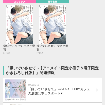
コミックス
電子書籍
嫌いでいさせて マネと響
嫌いでいさせて マネと響
羽
羽
ひじき
ひじき
「嫌いでいさせて 5【アニメイト限定小冊子＆電子限定
かきおろし付版】」関連情報
2026/03/18
「嫌いでいさせて」×and GALLERYカフェ
の展開は本日スタート♥