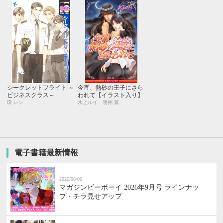
シークレットフライト ～
今宵、熱砂の王子にさら
ビジネスクラス～
われて【イラスト入り】
環 レン
水上ルイ、明神 翼
電子書籍最新情報
2026/08/06
マガジンビーボーイ 2026年9月号 ラインナッ
プ・チラ見せアップ