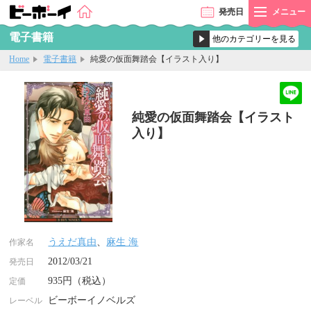
発売
日
メニュー
電子書籍
Home
電子書籍
純愛の仮面舞踏会【イラスト入り】
純愛の仮面舞踏会【イラスト
入り】
うえだ真由
、
麻生 海
作家名
2012/03/21
発売日
935円（税込）
定価
ビーボーイノベルズ
レーベル