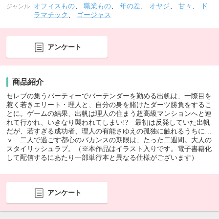
オフィスもの
、
職業もの
、
年の差
、
オヤジ
、
甘々
、
ド
ジャンル
ラマチック
、
ゴージャス
アンケート
商品紹介
セレブの集うパーティーでバーテンダーを勤める出帆は、一際目を
惹く若きエリート・理人と、自分の身を賭けたダーツ勝負をするこ
とに。ゲームの結果、出帆は理人の住まう超高級マンションへと連
れて行かれ、いきなり襲われてしまい!? 最初は反発していた出帆
だが、若すぎる成功者、理人の有能さゆえの孤独に触れるうちに…
ｖ 二人で過ごす都心のバカンスの期限は、たった二週間。大人の
スタイリッシュラブ。（※本作品はイラスト入りです。電子書籍化
して配信するにあたり一部単行本と異なる仕様がございます）
アンケート