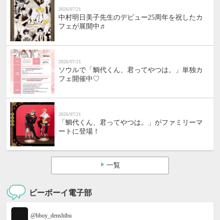
2026/07/21
中村明日美子先生のデビュー25周年を祝したカ
フェが展開中♬
2026/07/21
ソウルで「鯛代くん、君ってやつは。」単独カ
フェ開催中♡
2026/07/21
「鯛代くん、君ってやつは。」がファミリーマ
ートに登場！
一覧
ビーボーイ電子部
@bboy_denshibu