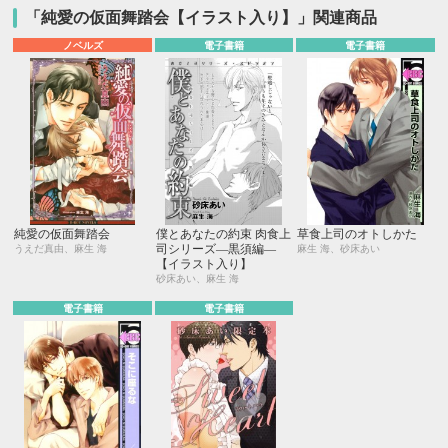
「純愛の仮面舞踏会【イラスト入り】」関連商品
ノベルズ
電子書籍
電子書籍
純愛の仮面舞踏会
僕とあなたの約束 肉食上
草食上司のオトしかた
司シリーズ―黒須編―
うえだ真由、麻生 海
麻生 海、砂床あい
【イラスト入り】
砂床あい、麻生 海
電子書籍
電子書籍