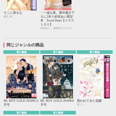
そこに座るな
「一途な夜」番外書き下
ろし2本☆砂床あい限定
麻生 海
本 Sweet Heart【イラス
ト入り】
砂床あい、亜樹良のりかず、麻生 海
同じジャンルの商品
電子書籍
電子書籍
電子書籍
BE･BOY GOLD 2016年12
BE･BOY GOLD 2016年8
買われてきた花嫁
月号
月号
環 レン
電子書籍
電子書籍