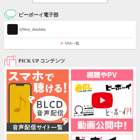
ビーボーイ電子部
@bboy_denshibu
SNS一覧
PICK UP コンテンツ