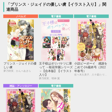
「プリンス・ジェイドの優しい虜【イラスト入り】」関
連商品
ノベルズ
電子書籍
電子書籍
プリンス・ジェイドの優
王子様はポリバケツに乗
小説ビーボーイ 感謝を
しい虜
って －桜花学園シリーズ
こめて小b最終号（2022
－【合本版】【イラスト
年春号）
夢乃咲実、かんべあきら
入り】
佐々木久美子、八十庭たづ、水壬楓子、しおべり由生、北ミチノ、二駒レイム、秋山みち花、彩寧一叶、飯田実樹、榎田尤利、かわい恋、櫛野ゆい、幸崎ぱれす、木原音瀬、鈴木あみ、遠野春日、温井ちょも、松梶もとや、夜光 花、夢乃咲実、風祭おまる、月輝
夢乃咲実、明神 翼
雑誌・アンソロジー
電子書籍