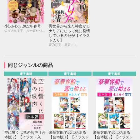
小説b-Boy 2022年春号
異世界から来た神官がカ
ナリアになって俺に発情
佐々木久美子、八十庭たづ、水壬楓子、しおべり由生、北ミチノ、二駒レイム、秋山みち花、彩寧一叶、飯田実樹、榎田尤利、かわい恋、櫛野ゆい、幸崎ぱれす、木原音瀬、鈴木あみ、遠野春日、温井ちょも、松梶もとや、夜光 花、夢乃咲実、風祭おまる、月輝
しているのだが【イラス
ト入り】
夢乃咲実、尾賀トモ
同じジャンルの商品
電子書籍
電子書籍
電子書籍
空に響くは竜の歌声【合
豪華客船で恋は始まる
豪華客船で恋は始まる
本版 2】【イラスト入
【合本版 1】【イラスト
【合本版 2】【イラスト