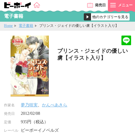
発売
日
メニュー
電子書籍
Home
電子書籍
プリンス・ジェイドの優しい虜【イラスト入り】
プリンス・ジェイドの優しい
虜【イラスト入り】
夢乃咲実
、
かんべあきら
作家名
2012/02/08
発売日
935円（税込）
定価
ビーボーイノベルズ
レーベル