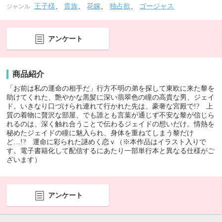
王子様
、
貴族
、
花嫁
、
独占欲
、
ゴージャス
ジャンル
アンケート
商品紹介
「お前は私の運命の相手だ」行方不明の弟を探して東欧に来た黎を
助けてくれた、艶やかな黒髪に深い翡翠色の瞳の高貴な男、ジェイ
ド。いきなり口づけられ連れて行かれた先は、豪奢な宮殿で!? 上
質の着物に贅沢な部屋、でも誰とも言葉が通じず不安な黎が信じら
れるのは、深く触れ合うことで伝わるジェイドの想いだけ。情熱を
秘めたジェイドの瞳に魅入られ、身体を重ねてしまう黎だけ
ど…!? 運命に彩られた謎めく恋ｖ（※本作品はイラスト入りで
す。電子書籍化して配信するにあたり一部単行本と異なる仕様がご
ざいます）
アンケート