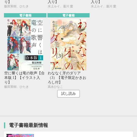
り】
入り】
入り】
飯田実樹、ひたき
水上ルイ、蓮川 愛
水上ルイ、蓮川 愛
電子書籍
電子書籍
空に響くは竜の歌声【合
わななく牙のダリア
本版 1】【イラスト入
（3）【電子限定かきお
り】
ろし付】
飯田実樹、ひたき
高永ひなこ
試し読み
電子書籍最新情報