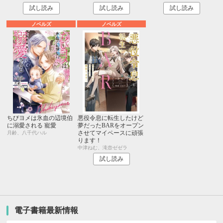
試し読み
試し読み
試し読み
ノベルズ
ノベルズ
ちびヨメは氷血の辺境伯
悪役令息に転生したけど
に溺愛される 寵愛
夢だったBARをオープン
させてマイペースに頑張
月齢、八千代ハル
ります！
中津ねむ、滝壺ゼゼラ
試し読み
電子書籍最新情報