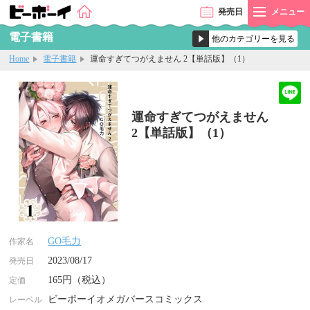
発売
日
メニュー
電子書籍
Home
電子書籍
運命すぎてつがえません 2【単話版】（1）
運命すぎてつがえません
2【単話版】（1）
GO毛力
作家名
2023/08/17
発売日
165円（税込）
定価
ビーボーイオメガバースコミックス
レーベル