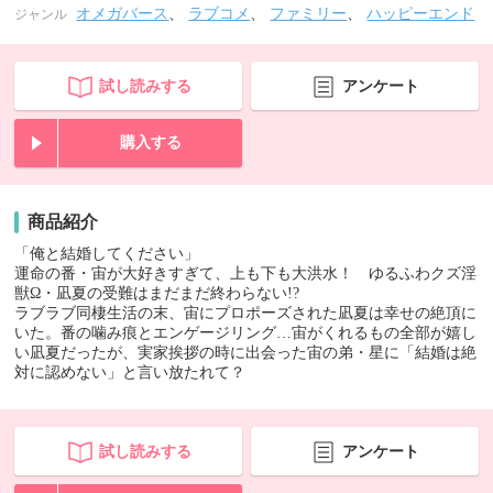
オメガバース
、
ラブコメ
、
ファミリー
、
ハッピーエンド
ジャンル
試し読みする
アンケート
購入する
商品紹介
「俺と結婚してください」
運命の番・宙が大好きすぎて、上も下も大洪水！ ゆるふわクズ淫
獣Ω・凪夏の受難はまだまだ終わらない!?
ラブラブ同棲生活の末、宙にプロポーズされた凪夏は幸せの絶頂に
いた。番の噛み痕とエンゲージリング…宙がくれるもの全部が嬉し
い凪夏だったが、実家挨拶の時に出会った宙の弟・星に「結婚は絶
対に認めない」と言い放たれて？
試し読みする
アンケート