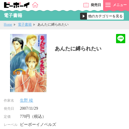
発売
日
メニュー
電子書籍
Home
電子書籍
あんたに縛られたい
あんたに縛られたい
生野 稜
作家名
2007/11/29
発売日
770円（税込）
定価
ビーボーイノベルズ
レーベル