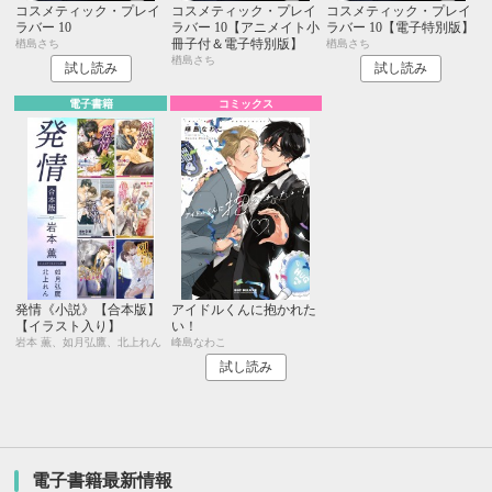
コスメティック・プレイ
コスメティック・プレイ
コスメティック・プレイ
ラバー 10
ラバー 10【アニメイト小
ラバー 10【電子特別版】
冊子付＆電子特別版】
楢島さち
楢島さち
楢島さち
試し読み
試し読み
電子書籍
コミックス
発情《小説》【合本版】
アイドルくんに抱かれた
【イラスト入り】
い！
岩本 薫、如月弘鷹、北上れん
峰島なわこ
試し読み
電子書籍最新情報