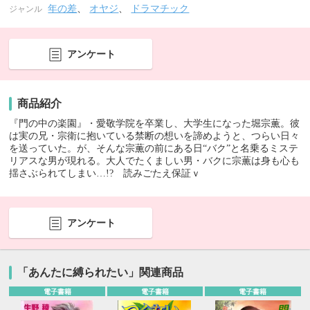
年の差
、
オヤジ
、
ドラマチック
ジャンル
アンケート
商品紹介
『門の中の楽園』・愛敬学院を卒業し、大学生になった堀宗薫。彼
は実の兄・宗衛に抱いている禁断の想いを諦めようと、つらい日々
を送っていた。が、そんな宗薫の前にある日“バク”と名乗るミステ
リアスな男が現れる。大人でたくましい男・バクに宗薫は身も心も
揺さぶられてしまい…!? 読みごたえ保証ｖ
アンケート
「あんたに縛られたい」関連商品
電子書籍
電子書籍
電子書籍