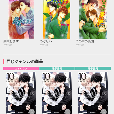
約束します
つぐない
門の中の楽園
生野 稜
生野 稜
生野 稜
同じジャンルの商品
コミックス
電子書籍
電子書籍