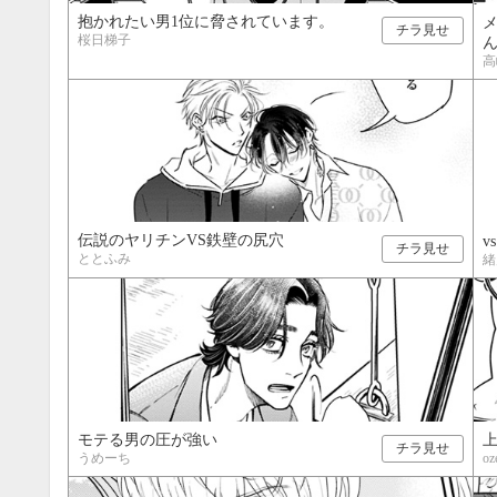
抱かれたい男1位に脅されています。
チラ見せ
桜日梯子
高
伝説のヤリチンVS鉄壁の尻穴
v
チラ見せ
ととふみ
緒
モテる男の圧が強い
チラ見せ
うめーち
oz