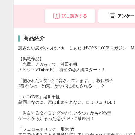
試し読みする
アンケー
商品紹介
読みたい恋がいっぱい★ しあわせBOYS LOVEマガジン「MAGA
【掲載作品】
「先輩、ナカみせて」沖田有帆
大ヒットVTuber BL、待望の恋人編スタート！
「抱かれたい男1位に脅されています。」桜日梯子
2巻からの「約束」がついに果たされる―…？
「vs.LOVE」緒川千世
敵同士なのに、恋は止められない。ロミジュリBL！
「告白するタイミングおかしいやつ」かもがわ圭
ゲームから始まった恋がついに最終回！
「フェロモホリック」那木 渡
本気で恋することを自分に許していなかった流兎が恋します