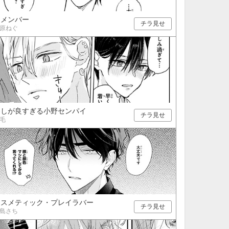
リメンバー
チラ見せ
原ねぐ
察しが良すぎる小野センパイ
チラ見せ
毛
コスメティック・プレイラバー
チラ見せ
島さち