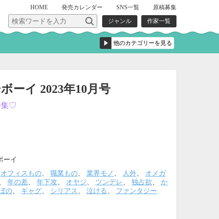
HOME
発売
カレンダー
SNS一覧
原稿募集
ジャンル
作家一覧
ーイ 2023年10月号
特集♡
ボーイ
、
オフィスもの
、
職業もの
、
業界モノ
、
人外
、
オメガ
、
年の差
、
年下攻
、
オヤジ
、
ツンデレ
、
独占欲
、
か
ぼの
、
ギャグ
、
シリアス
、
泣ける
、
ファンタジー