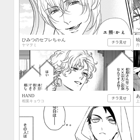
ひみつのセフレちゃん
チラ見せ
ヤマヲミ
丹
HAND
チラ見せ
相葉キョウコ
上