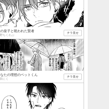
暁の皇子と呪われた賢者
チラ見せ
野ちくわぶ
あなたの理想のペットくん
チラ見せ
田にく