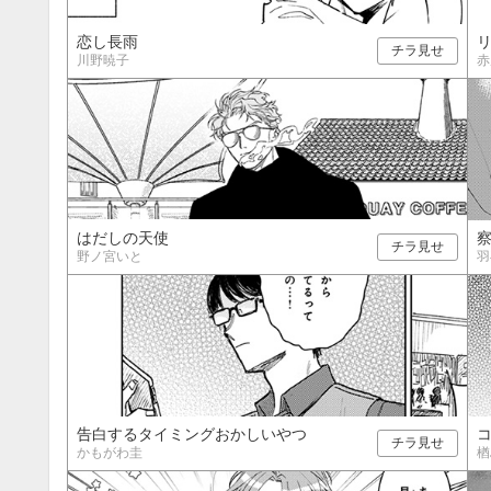
恋し長雨
チラ見せ
川野暁子
赤
はだしの天使
チラ見せ
野ノ宮いと
羽
告白するタイミングおかしいやつ
チラ見せ
かもがわ圭
楢