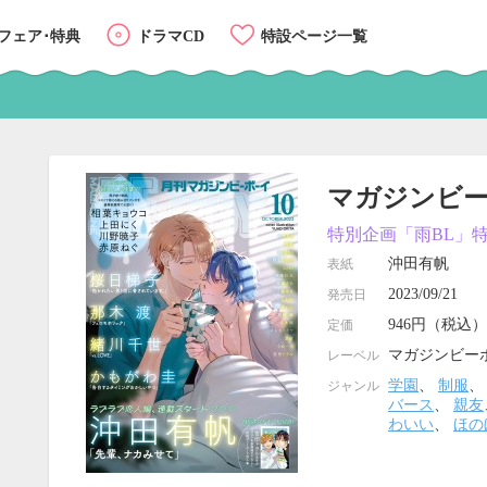
フェア･特典
ドラマCD
特設ページ一覧
マガジンビーボ
特別企画「雨BL」
沖田有帆
表紙
2023/09/21
発売日
946円（税込）
定価
マガジンビー
レーベル
学園
、
制服
ジャンル
バース
、
親友
わいい
、
ほの