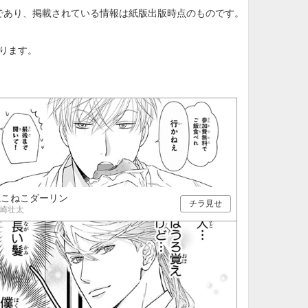
21
22
23
24
であり、掲載されている情報は紙版出版時点のものです。
28
29
30
31
。
ります。
ねこねこダーリン
チラ見せ
崎壮太