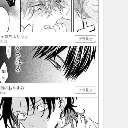
フェロモホリック
チラ見せ
木 渡
星屑のおやすみ
チラ見せ
inco