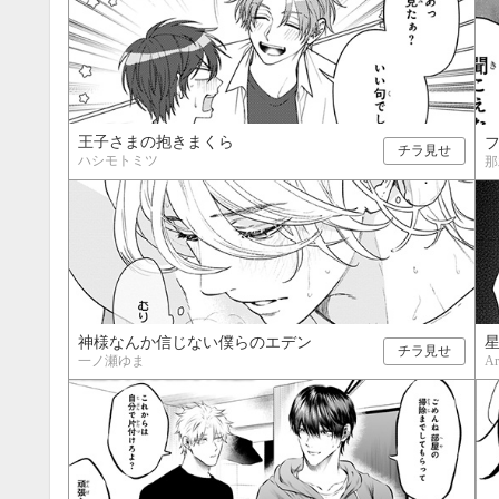
王子さまの抱きまくら
チラ見せ
ハシモトミツ
那
神様なんか信じない僕らのエデン
チラ見せ
一ノ瀬ゆま
Ar