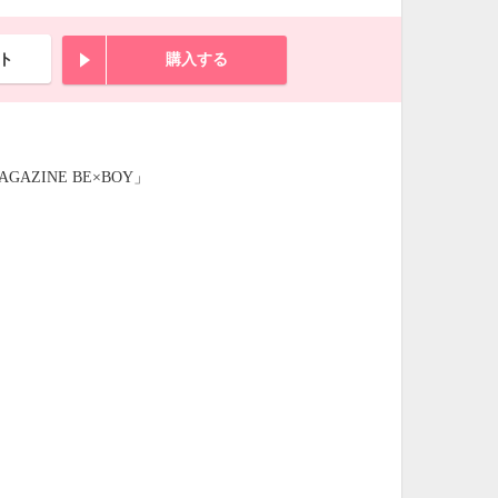
ト
購入する
ZINE BE×BOY」
！