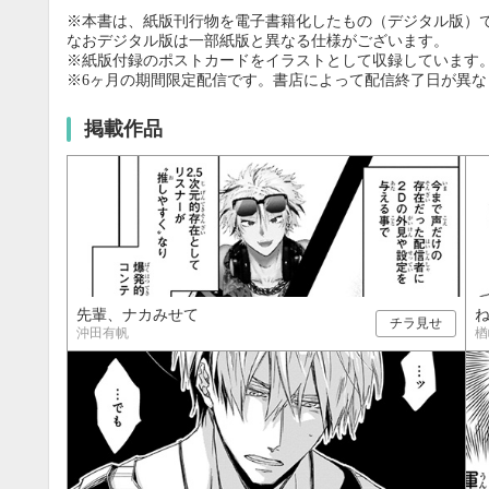
20
21
22
23
24
25
26
18
19
20
※本書は、紙版刊行物を電子書籍化したもの（デジタル版）
27
28
29
30
25
26
27
なおデジタル版は一部紙版と異なる仕様がございます。
※紙版付録のポストカードをイラストとして収録しています
※6ヶ月の期間限定配信です。書店によって配信終了日が異な
掲載作品
先輩、ナカみせて
チラ見せ
沖田有帆
楢