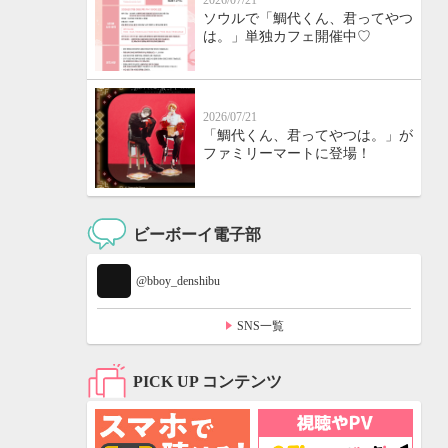
2026/07/21
ソウルで「鯛代くん、君ってやつ
は。」単独カフェ開催中♡
2026/07/21
「鯛代くん、君ってやつは。」が
ファミリーマートに登場！
ビーボーイ電子部
@bboy_denshibu
SNS一覧
PICK UP コンテンツ