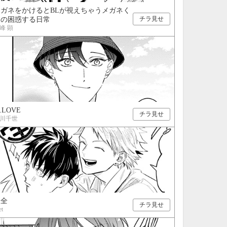
メガネをかけるとBLが視えちゃうメガネく
チラ見せ
んの困惑する日常
峰 顕
s.LOVE
チラ見せ
川千世
上全
チラ見せ
et