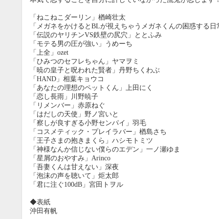
「ねこねこダーリン」楢崎壮太
「メガネをかけるとBLが視えちゃうメガネくんの困惑する日
「伝説のヤリチンVS鉄壁の尻穴」ととふみ
「モテる男の圧が強い」うめーち
「上全」ozet
「ひみつのセフレちゃん」ヤマヲミ
「暁の皇子と呪われた賢者」丹野ちくわぶ
「HAND」相葉キョウコ
「あなたの理想のペットくん」上田にく
「恋し長雨」川野暁子
「リメンバー」赤原ねぐ
「はだしの天使」野ノ宮いと
「察しが良すぎる小野センパイ」羽毛
「コスメティック・プレイラバー」楢島さち
「王子さまの抱きまくら」ハシモトミツ
「神様なんか信じない僕らのエデン」一ノ瀬ゆま
「星屑のおやすみ」Arinco
「吾妻くんは甘えない」深夜
「泡沫の声を聴いて」炬太郎
9月
「君に注ぐ100dB」宮田トヲル
SUN
MON
TUE
WED
THU
FRI
SAT
SUN
MON
TUE
1
2
3
4
5
◆表紙
6
7
8
9
10
11
12
4
5
6
沖田有帆
13
14
15
16
17
18
19
11
12
13