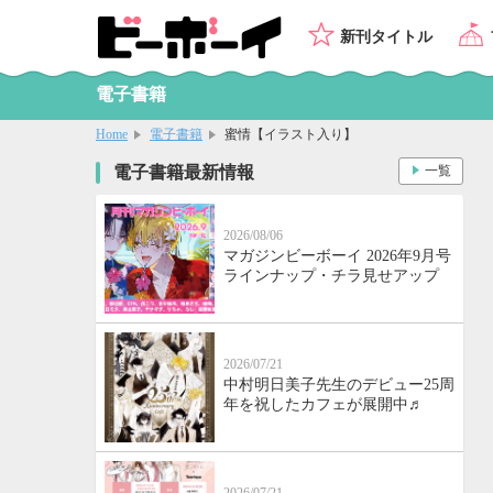
新刊タイトル
電子書籍
Home
電子書籍
蜜情【イラスト入り】
電子書籍最新情報
一覧
2026/08/06
マガジンビーボーイ 2026年9月号
ラインナップ・チラ見せアップ
2026/07/21
中村明日美子先生のデビュー25周
年を祝したカフェが展開中♬