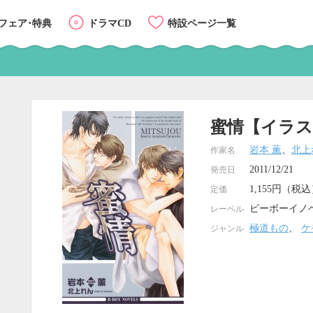
フェア･特典
ドラマCD
特設ページ一覧
蜜情【イラス
岩本 薫
、
北上
作家名
2011/12/21
発売日
1,155円（税
定価
ビーボーイノ
レーベル
極道もの
、
ケ
ジャンル