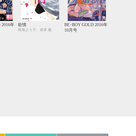
21
22
23
24
28
29
30
31
 2016年
欲情
BE･BOY GOLD 2016年
鳥海よう子、岩本 薫
10月号