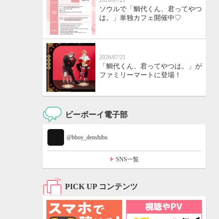
2026/07/21
ソウルで「鯛代くん、君ってやつ
は。」単独カフェ開催中♡
2026/07/21
「鯛代くん、君ってやつは。」が
ファミリーマートに登場！
ビーボーイ電子部
@bboy_denshibu
SNS一覧
PICK UP コンテンツ