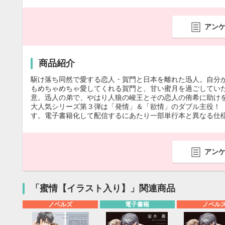
アン
商品紹介
駆け落ち同然で愛する恋人・賀門と日本を離れた迅人。自分
もめちゃめちゃ愛してくれる賀門と、甘い蜜月を過ごしてい
意。迅人の弟で、やはり人狼の峻王とその恋人の侑希に助け
大人気シリーズ第３弾は「発情」＆「欲情」のダブル主役！
す。電子書籍化して配信するにあたり一部単行本と異なる仕
アン
「蜜情【イラスト入り】」関連商品
ノベルズ
電子書籍
ノベル