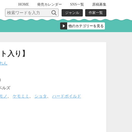
HOME
発売
カレンダー
SNS一覧
原稿募集
ジャンル
作家一覧
ト入り】
れん
込）
ベルズ
モノ
、
ケモミミ
、
ショタ
、
ハードボイルド