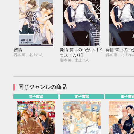
蜜情
発情 誓いのつがい【イ
発情 誓いのつ
岩本 薫、北上れん
岩本 薫、北上れ
ラスト入り】
岩本 薫、北上れん
同じジャンルの商品
電子書籍
電子書籍
電子書
9月
SUN
MON
TUE
WED
THU
FRI
SAT
SUN
MON
TUE
1
2
3
4
5
6
7
8
9
10
11
12
4
5
6
13
14
15
16
17
18
19
11
12
13