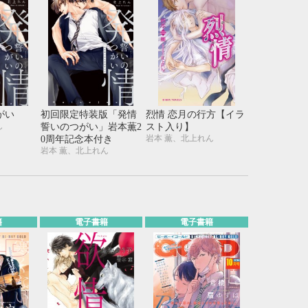
がい
初回限定特装版「発情
烈情 恋月の行方【イラ
ん
誓いのつがい」岩本薫2
スト入り】
岩本 薫、北上れん
0周年記念本付き
岩本 薫、北上れん
籍
電子書籍
電子書籍
10月
WED
THU
FRI
SAT
1
2
3
7
8
9
10
14
15
16
17