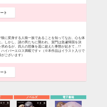
ケート
が狼に変身する人狼一族であることを知ってなお、心も体
た。しかし、謎の男たちに襲われ、賀門は急遽帰国を決
を求めるが、四人の想像を遥に超えた事態が起きて…!?
 ハイパーエロス満載ですｖ（※本作品はイラスト入りで
様がございます）
ケート
ズ
ノベルズ
電子書籍