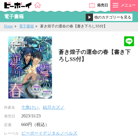
発売
日
メニュー
電子書籍
Home
電子書籍
蒼き煌子の運命の春【書き下ろしSS付】
蒼き煌子の運命の春【書き下
ろしSS付】
七角けい
、
結川カズノ
作家名
2023/11/23
発売日
660円（税込）
定価
ビーボーイデジタルノベルズ
レーベル