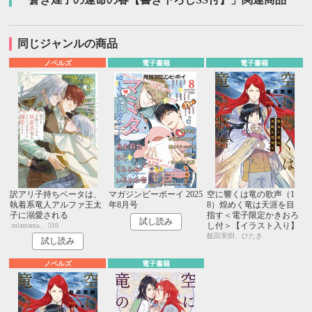
同じジャンルの商品
ノベルズ
電子書籍
電子書籍
訳アリ子持ちベータは、
マガジンビーボーイ 2025
空に響くは竜の歌声（1
執着系竜人アルファ王太
年8月号
8）煌めく竜は天涯を目
子に溺愛される
指す＜電子限定かきおろ
試し読み
し付＞【イラスト入り】
.mizutama.、510
飯田実樹、ひたき
試し読み
ノベルズ
電子書籍