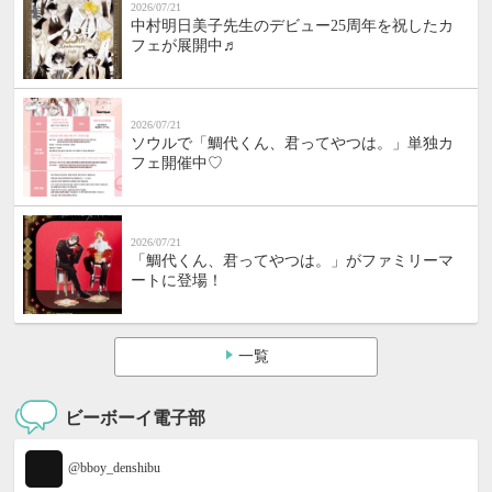
2026/07/21
中村明日美子先生のデビュー25周年を祝したカ
フェが展開中♬
2026/07/21
ソウルで「鯛代くん、君ってやつは。」単独カ
フェ開催中♡
2026/07/21
「鯛代くん、君ってやつは。」がファミリーマ
ートに登場！
一覧
ビーボーイ電子部
@bboy_denshibu