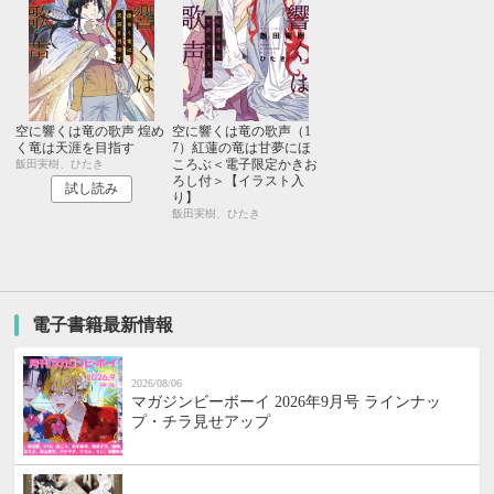
空に響くは竜の歌声 煌め
空に響くは竜の歌声（1
く竜は天涯を目指す
7）紅蓮の竜は甘夢にほ
ころぶ＜電子限定かきお
飯田実樹、ひたき
ろし付＞【イラスト入
試し読み
り】
飯田実樹、ひたき
電子書籍最新情報
2026/08/06
マガジンビーボーイ 2026年9月号 ラインナッ
プ・チラ見せアップ