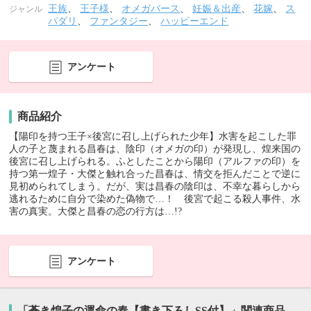
王族
、
王子様
、
オメガバース
、
妊娠＆出産
、
花嫁
、
ス
ジャンル
パダリ
、
ファンタジー
、
ハッピーエンド
アンケート
商品紹介
【陽印を持つ王子×後宮に召し上げられた少年】水害を起こした罪
人の子と蔑まれる昌春は、陰印（オメガの印）が発現し、煌来国の
後宮に召し上げられる。ふとしたことから陽印（アルファの印）を
持つ第一煌子・大傑と触れ合った昌春は、情交を拒んだことで逆に
見初められてしまう。だが、実は昌春の陰印は、不幸な暮らしから
逃れるために自分で染めた偽物で…！ 後宮で起こる殺人事件、水
害の真実。大傑と昌春の恋の行方は…!?
アンケート
「蒼き煌子の運命の春【書き下ろしSS付】」関連商品