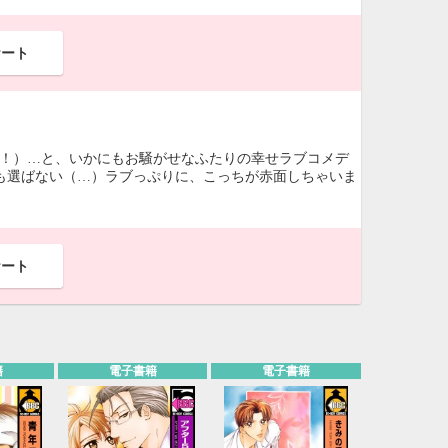
ケート
家！）…と、いかにもお騒がせなふたりの幸せラブコメデ
所も選ばない（…）ラブっぷりに、こっちが赤面しちゃいま
ケート
籍
電子書籍
電子書籍