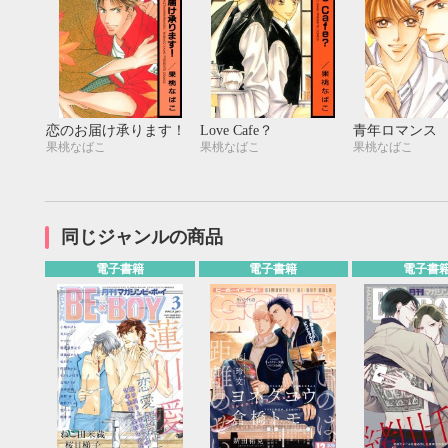
恋のお届け承ります！
Love Cafe？
青年ロマンス
果桃なばこ
果桃なばこ
果桃なばこ
同じジャンルの商品
電子書籍
電子書籍
電子書
9月
SUN
MON
TUE
WED
THU
FRI
SAT
SUN
MON
TUE
1
2
3
4
5
6
7
8
9
10
11
12
4
5
6
13
14
15
16
17
18
19
11
12
13