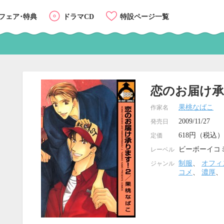
フェア･特典
ドラマCD
特設ページ一覧
恋のお届け承
果桃なばこ
作家名
2009/11/27
発売日
618円（税込）
定価
ビーボーイコ
レーベル
制服
、
オフィ
ジャンル
コメ
、
濃厚