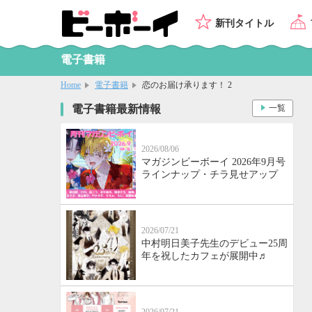
新刊タイトル
電子書籍
Home
電子書籍
恋のお届け承ります！ 2
電子書籍最新情報
一覧
2026/08/06
マガジンビーボーイ 2026年9月号
ラインナップ・チラ見せアップ
2026/07/21
中村明日美子先生のデビュー25周
年を祝したカフェが展開中♬