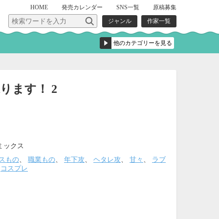
HOME
発売
カレンダー
SNS一覧
原稿募集
ジャンル
作家一覧
ります！ 2
ミックス
スもの
、
職業もの
、
年下攻
、
ヘタレ攻
、
甘々
、
ラブ
、
コスプレ