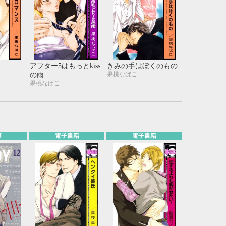
アフター5はもっとkiss
きみの手はぼくのもの
果桃なばこ
の雨
果桃なばこ
籍
電子書籍
電子書籍
10月
WED
THU
FRI
SAT
1
2
3
7
8
9
10
14
15
16
17