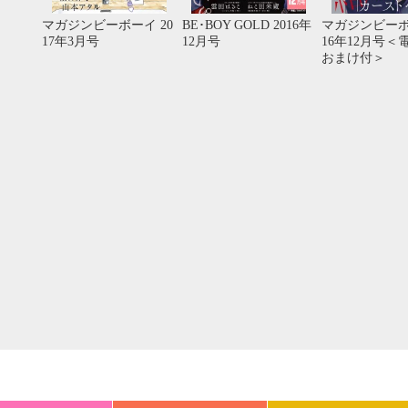
20
21
22
23
24
25
26
18
19
20
マガジンビーボーイ 20
BE･BOY GOLD 2016年
マガジンビーボ
27
28
29
30
25
26
27
17年3月号
12月号
16年12月号＜
おまけ付＞