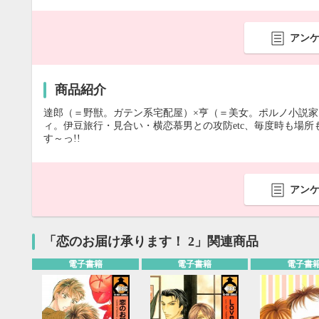
アン
商品紹介
達郎（＝野獣。ガテン系宅配屋）×亨（＝美女。ポルノ小説
ィ。伊豆旅行・見合い・横恋慕男との攻防etc、毎度時も場
す～っ!!
アン
「恋のお届け承ります！ 2」関連商品
電子書籍
電子書籍
電子書