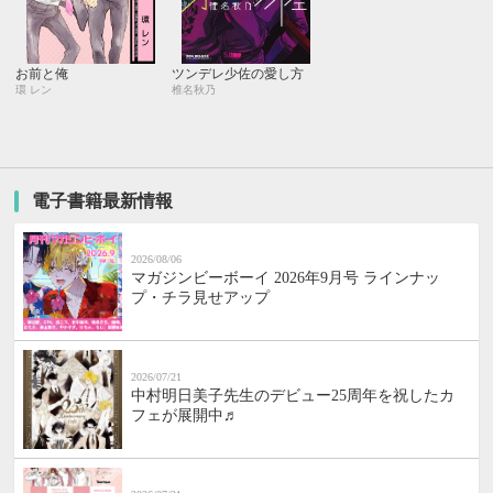
お前と俺
ツンデレ少佐の愛し方
環 レン
椎名秋乃
電子書籍最新情報
2026/08/06
マガジンビーボーイ 2026年9月号 ラインナッ
プ・チラ見せアップ
2026/07/21
中村明日美子先生のデビュー25周年を祝したカ
フェが展開中♬