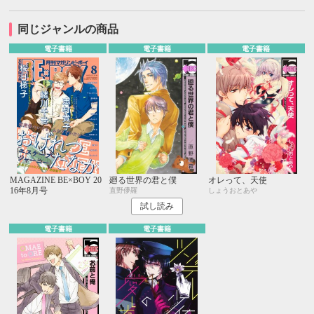
同じジャンルの商品
電子書籍
電子書籍
電子書籍
MAGAZINE BE×BOY 20
廻る世界の君と僕
オレって、天使
16年8月号
直野儚羅
しょうおとあや
試し読み
電子書籍
電子書籍