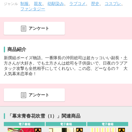
制服
、
親友
、
幼馴染み
、
ラブコメ
、
歴史
、
コスプレ
、
ジャンル
ファンタジー
アンケート
商品紹介
新撰組ボーイズ物語。一番隊長の沖田総司は超カッコいい副長・土
方さんが大好き。でも土方さんは総司を子供扱いで、日夜のラブア
タック攻撃も全然相手にしてくれない。この恋、どーなるの？ 大
人気幕末恋革命！
アンケート
「幕末青春花吹雪（1）」関連商品
電子書籍
電子書籍
電子書籍