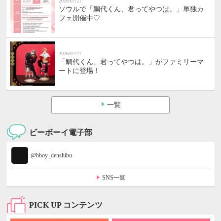
2026/07/21
ソウルで「鯛代くん、君ってやつは。」単独カ
フェ開催中♡
2026/07/21
「鯛代くん、君ってやつは。」がファミリーマ
ートに登場！
一覧
ビーボーイ電子部
@bboy_denshibu
SNS一覧
PICK UP コンテンツ