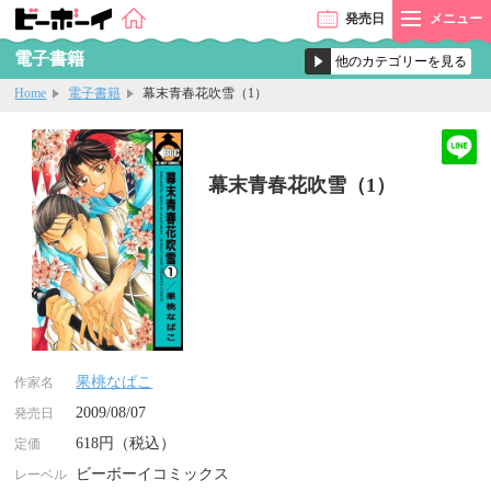
発売
日
メニュー
電子書籍
Home
電子書籍
幕末青春花吹雪（1）
幕末青春花吹雪（1）
果桃なばこ
作家名
2009/08/07
発売日
618円（税込）
定価
ビーボーイコミックス
レーベル