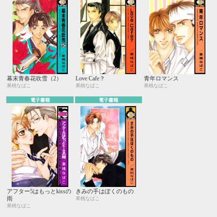
幕末青春花吹雪（2）
Love Cafe？
青年ロマンス
果桃なばこ
果桃なばこ
果桃なばこ
電子書籍
電子書籍
アフター5はもっとkissの
きみの手はぼくのもの
雨
果桃なばこ
果桃なばこ