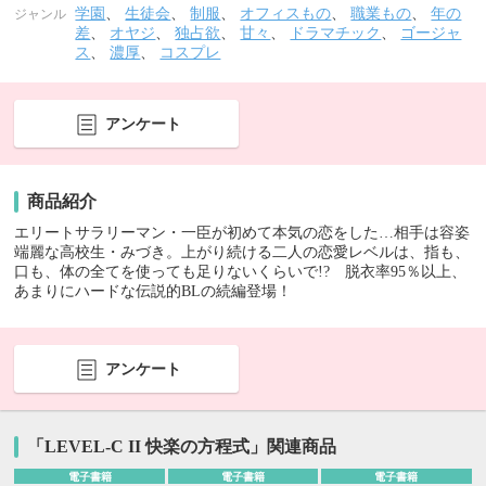
学園
、
生徒会
、
制服
、
オフィスもの
、
職業もの
、
年の
ジャンル
差
、
オヤジ
、
独占欲
、
甘々
、
ドラマチック
、
ゴージャ
ス
、
濃厚
、
コスプレ
アンケート
商品紹介
エリートサラリーマン・一臣が初めて本気の恋をした…相手は容姿
端麗な高校生・みづき。上がり続ける二人の恋愛レベルは、指も、
口も、体の全てを使っても足りないくらいで!? 脱衣率95％以上、
あまりにハードな伝説的BLの続編登場！
アンケート
「LEVEL-C II 快楽の方程式」関連商品
電子書籍
電子書籍
電子書籍