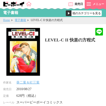
発売
日
メニュー
電子書籍
Home
電子書籍
LEVEL-C II 快楽の方程式
LEVEL-C II 快楽の方程式
葵二葉＆紅三葉
作家名
2010/08/27
発売日
628円（税込）
定価
スーパービーボーイコミックス
レーベル