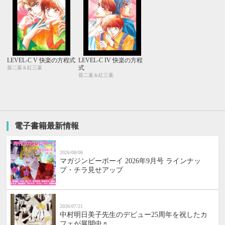
LEVEL-C V 快楽の方程式
LEVEL-C IV 快楽の方程
式
葵二葉＆紅三葉
葵二葉＆紅三葉
電子書籍最新情報
2026/08/06
マガジンビーボーイ 2026年9月号 ラインナッ
プ・チラ見せアップ
2026/07/21
中村明日美子先生のデビュー25周年を祝したカ
フェが展開中♬