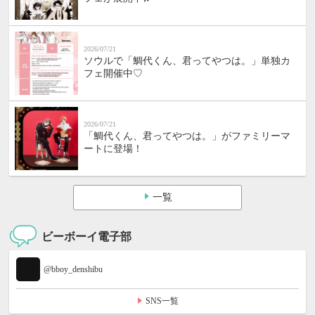
2026/07/21
ソウルで「鯛代くん、君ってやつは。」単独カ
フェ開催中♡
2026/07/21
「鯛代くん、君ってやつは。」がファミリーマ
ートに登場！
一覧
ビーボーイ電子部
@bboy_denshibu
SNS一覧