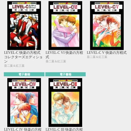
LEVEL-C 快楽の方程式
LEVEL-C VI 快楽の方程
LEVEL-C V 快楽の方程式
コレクターズエディショ
式
葵二葉＆紅三葉
ン
葵二葉＆紅三葉
葵二葉＆紅三葉
電子書籍
電子書籍
LEVEL-C IV 快楽の方程
LEVEL-C III 快楽の方程