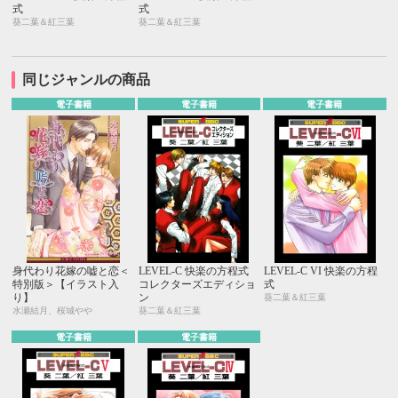
式
式
葵二葉＆紅三葉
葵二葉＆紅三葉
同じジャンルの商品
電子書籍
電子書籍
電子書籍
身代わり花嫁の嘘と恋＜
LEVEL-C 快楽の方程式
LEVEL-C VI 快楽の方程
特別版＞【イラスト入
コレクターズエディショ
式
り】
ン
葵二葉＆紅三葉
水瀬結月、桜城やや
葵二葉＆紅三葉
電子書籍
電子書籍