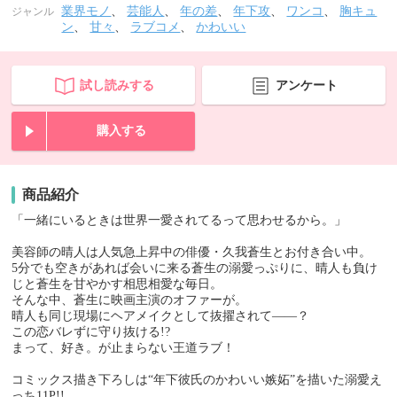
業界モノ
、
芸能人
、
年の差
、
年下攻
、
ワンコ
、
胸キュ
ジャンル
ン
、
甘々
、
ラブコメ
、
かわいい
試し読みする
アンケート
購入する
商品紹介
「一緒にいるときは世界一愛されてるって思わせるから。」
美容師の晴人は人気急上昇中の俳優・久我蒼生とお付き合い中。
5分でも空きがあれば会いに来る蒼生の溺愛っぷりに、晴人も負け
じと蒼生を甘やかす相思相愛な毎日。
そんな中、蒼生に映画主演のオファーが。
晴人も同じ現場にヘアメイクとして抜擢されて――？
この恋バレずに守り抜ける!?
まって、好き。が止まらない王道ラブ！
コミックス描き下ろしは“年下彼氏のかわいい嫉妬”を描いた溺愛え
っち11P!!