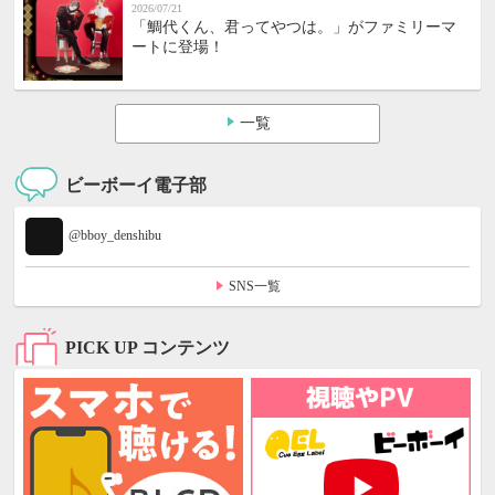
2026/07/21
「鯛代くん、君ってやつは。」がファミリーマ
ートに登場！
一覧
ビーボーイ電子部
@bboy_denshibu
SNS一覧
PICK UP コンテンツ