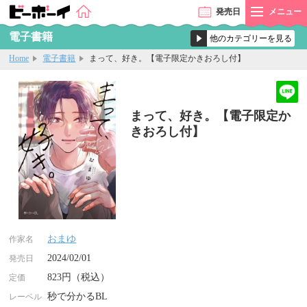
発売
日
メニュー
電子書籍
Home
電子書籍
まって、好き。【電子限定かきおろし付】
まって、好き。【電子限定か
きおろし付】
おまゆ
作家名
2024/02/01
発売日
823円（税込）
定価
秒で分かるBL
レーベル