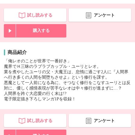
試し読みする
アンケート
購入する
商品紹介
「俺レオのことが世界で一番好き」
魔界でＨ三昧のラブラブカップル・ユーリとレオ。
業を煮やしたユーリの父・大魔王は、怠惰に過ごす2人に『人間界
へ行き多くの人間を闇堕ちさせよ』という修行を課す。
悪魔として一人前になる為に、そつなく修行をこなすユーリとは反
対に、優しく感情表現が苦手なレオは中々修行が進まずに…？
人間界を跨ぐ大恋愛の行く末は!?
電子限定描き下ろしマンガ1Pを収録！
試し読みする
アンケート