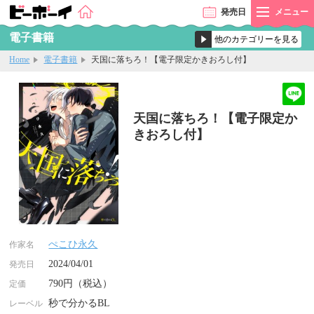
発売
日
メニュー
電子書籍
Home
電子書籍
天国に落ちろ！【電子限定かきおろし付】
天国に落ちろ！【電子限定か
きおろし付】
ぺこひ永久
作家名
2024/04/01
発売日
790円（税込）
定価
秒で分かるBL
レーベル