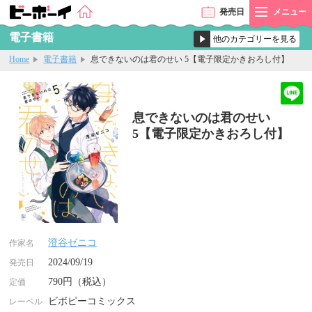
発売
日
メニュー
電子書籍
Home
電子書籍
息できないのは君のせい 5【電子限定かきおろし付】
息できないのは君のせい
5【電子限定かきおろし付】
澄谷ゼニコ
作家名
2024/09/19
発売日
790円（税込）
定価
ビボピーコミックス
レーベル