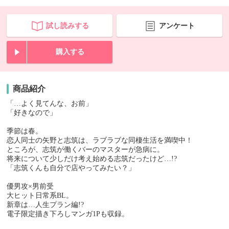
試し読みする
アンケート
購入する
商品紹介
「…よく見てんな、お前」
「好きなので」
季節は春。
恋人同士の矢野と志筑は、ラブラブな同棲生活を満喫中！
ところが、志筑が働くバーのマスターが急病に。
将来について少しだけ考え始める志筑だったけど…!?
「志筑くんも自分で店やってみたい？」
優男攻×男前受
大ヒット日常系BL。
新章は…人生プラン編!?
電子限定描き下ろしマンガ1Pも収録。