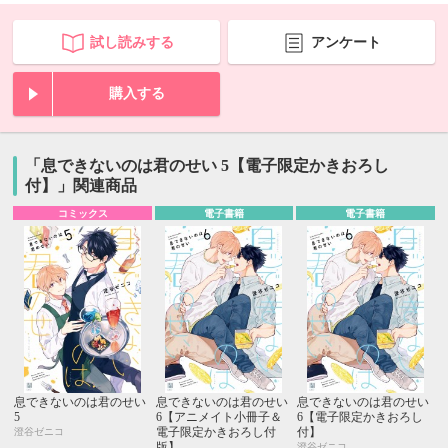
試し読みする
アンケート
購入する
「息できないのは君のせい 5【電子限定かきおろし
付】」関連商品
コミックス
電子書籍
電子書籍
息できないのは君のせい
息できないのは君のせい
息できないのは君のせい
5
6【アニメイト小冊子＆
6【電子限定かきおろし
電子限定かきおろし付
付】
澄谷ゼニコ
版】
澄谷ゼニコ