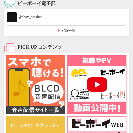
ビーボーイ電子部
@bboy_denshibu
SNS一覧
PICK UP コンテンツ