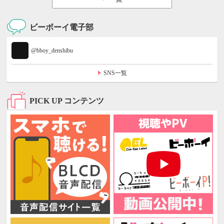
ビーボーイ電子部
@bboy_denshibu
SNS一覧
PICK UP コンテンツ