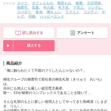
スーツ
、
オフィスもの
、
職業もの
、
秘書
、
主従関係
、
ジャンル
御曹司
、
富豪
、
年の差
、
年下攻
、
下克上
、
ツンデレ
、
スパダリ
、
童貞
、
胸キュン
、
ラブコメ
、
コメディ
、
ギ
ャグ
、
同棲
、
ハッピーエンド
試し読みする
アンケート
購入する
商品紹介
「俺に触られたくて不能のフリしたんじゃないの？」
桐生グループの御曹司で若社長の桐生礼智（きりゅう れいち）
は、
自分にも他人にも厳しい超完璧主義者。
唯一、EDが秘密のコンプレックスであることを除いて…
そんな礼智のもとに新しい使用人としてやってきた島崎凛（しまざ
き りん）。
その端麗な容姿とスマートなふるまいで、すぐに女子社員の注目の