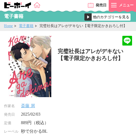
発売
日
メニュー
電子書籍
Home
電子書籍
完璧社長はアレがデキない【電子限定かきおろし付】
完璧社長はアレがデキない
【電子限定かきおろし付】
斎藤 屑
作家名
2025/02/03
発売日
889円（税込）
定価
秒で分かるBL
レーベル