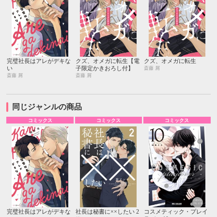
完璧社長はアレがデキな
クズ、オメガに転生【電
クズ、オメガに転生
い
子限定かきおろし付】
斎藤 屑
斎藤 屑
斎藤 屑
同じジャンルの商品
コミックス
コミックス
コミックス
完璧社長はアレがデキな
社長は秘書に××したい 2
コスメティック・プレイ