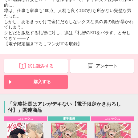
的に。
凛は、仕事も家事も100点、人柄も良く非の打ち所がない完璧な男
だった。
しかし、あるきっかけで金にだらしないクズな凛の裏の顔が暴かれ
てしまう。
クビだと激怒する礼智に対し、凛は「礼智のEDをバラす」と脅し
てきて――？
【電子限定描き下ろしマンガ1Pを収録】
試し読みする
アンケート
購入する
「完璧社長はアレがデキない【電子限定かきおろし
付】」関連商品
コミックス
電子書籍
コミックス