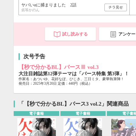
20
21
22
23
24
25
26
18
19
20
ヤバいαに捕まりました 2話
チラ見せ
27
28
29
30
25
26
27
劣等かのん
試し読みする
アンケー
次号予告
【秒で分かるBL】バースⅢ vol.3
大注目雑誌第12弾テーマは「バース特集 第3弾」！
作家名：あついゆ、花好なぽ、ひじき、三日ミタ、豪華執筆陣！
発売日：2025年3月20日 定価：440円（税込）
「【秒で分かるBL】バース3 vol.2」関連商品
電子書籍
電子書籍
電子書