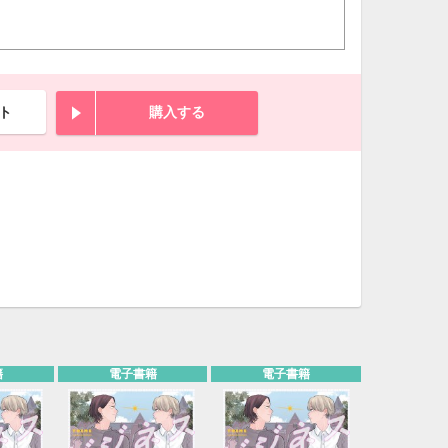
21
22
23
24
28
29
30
31
ト
購入する
籍
電子書籍
電子書籍