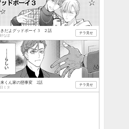
きだよグッドボーイ 3 ２話
チラ見せ
好なぽ
遥来くん家の戀事変 2話
チラ見せ
日ミタ
10月
WED
THU
FRI
SAT
1
2
3
7
8
9
10
14
15
16
17