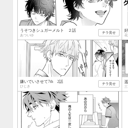
うそつきシュガーメルト ２話
好
チラ見せ
あついゆ
花
嫌いでいさせて7th 2話
チラ見せ
ひじき
三
9月
SUN
MON
TUE
WED
THU
FRI
SAT
SUN
MON
TUE
1
2
3
4
5
6
7
8
9
10
11
12
4
5
6
13
14
15
16
17
18
19
11
12
13