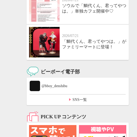
2026/07/21
ソウルで「鯛代くん、君ってやつ
は。」単独カフェ開催中♡
2026/07/21
「鯛代くん、君ってやつは。」が
ファミリーマートに登場！
ビーボーイ電子部
@bboy_denshibu
SNS一覧
PICK UP コンテンツ