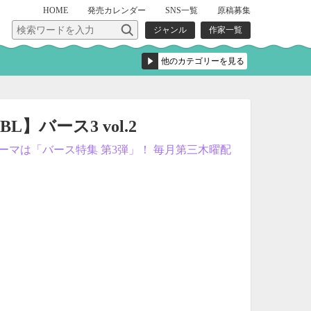
HOME
発売
カレンダー
SNS一覧
原稿募集
ジャンル
作家一覧
】バース3 vol.2
ーマは「バース特集 第3弾」！ 毎月第三木曜配