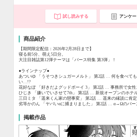
試し読みする
アンケー
商品紹介
【期間限定配信：2026年2月28日まで】
寝る前5分、萌え5日分。
大注目雑誌第12弾テーマは「バース特集 第3弾」！
●ラインナップ●
あついゆ 「うそつきシュガーメルト」 第2話 … 何を食べ
い…!?
花好なぽ 「好きだよグッドボーイ 3」 第2話 … 事務所で
ひじき 「嫌いでいさせて7th」 第2話 … 新規オープンの
三日ミタ 「遥来くん家の戀事変」 第2話 … 遥来の縁談に
劣等かのん 「ヤバいαに捕まりました」 第2話 … α→Ωの
掲載作品