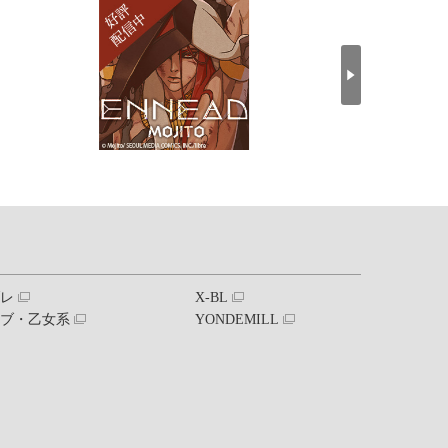
ブレ
X-BL
ラブ・乙女系
YONDEMILL