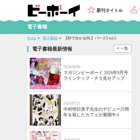
新刊タイトル
電子書籍
Home
電子書籍
【秒で分かるBL】バース3 vol.2
電子書籍最新情報
一覧
2026/08/06
マガジンビーボーイ 2026年9月号
ラインナップ・チラ見せアップ
2026/07/21
中村明日美子先生のデビュー25周
年を祝したカフェが展開中♬