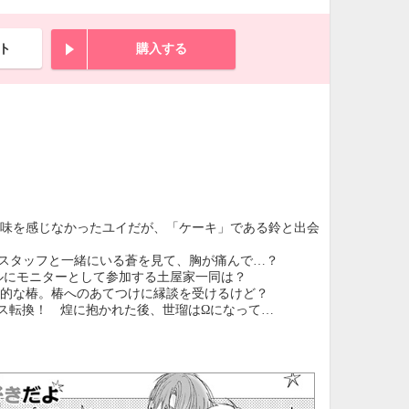
ト
購入する
ても味を感じなかったユイだが、「ケーキ」である鈴と出会
女性スタッフと一緒にいる蒼を見て、胸が痛んで…？
ホテルにモニターとして参加する土屋家一同は？
肯定的な椿。椿へのあてつけに縁談を受けるけど？
バース転換！ 煌に抱かれた後、世瑠はΩになって…