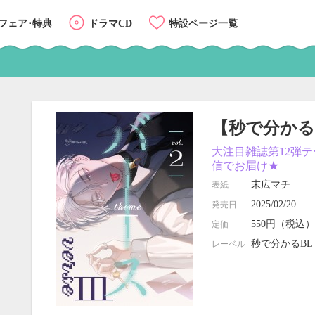
フェア･特典
ドラマCD
特設ページ一覧
【秒で分かるBL
大注目雑誌第12弾テ
信でお届け★
末広マチ
表紙
2025/02/20
発売日
550円（税込）
定価
秒で分かるBL
レーベル