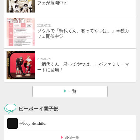
フェが展開中♬
2026/07/21
ソウルで「鯛代くん、君ってやつは。」単独カ
フェ開催中♡
2026/07/21
「鯛代くん、君ってやつは。」がファミリーマ
ートに登場！
一覧
ビーボーイ電子部
@bboy_denshibu
SNS一覧