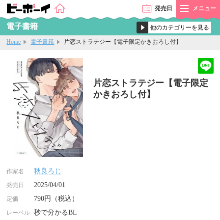
発売
日
メニュー
電子書籍
Home
電子書籍
片恋ストラテジー【電子限定かきおろし付】
片恋ストラテジー【電子限定
かきおろし付】
秋良ろじ
作家名
2025/04/01
発売日
790円（税込）
定価
秒で分かるBL
レーベル