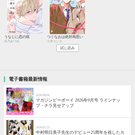
うなじに恋の痕
つぐなおは絶対両思い
永乃あづみ
小木カンヌ
試し読み
電子書籍最新情報
2026/08/06
マガジンビーボーイ 2026年9月号 ラインナッ
プ・チラ見せアップ
2026/07/21
中村明日美子先生のデビュー25周年を祝したカ