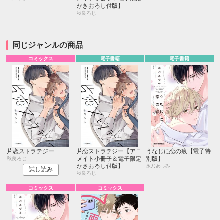
かきおろし付版】
秋良ろじ
同じジャンルの商品
コミックス
電子書籍
電子書籍
片恋ストラテジー
片恋ストラテジー【アニ
うなじに恋の痕【電子特
メイト小冊子＆電子限定
別版】
秋良ろじ
かきおろし付版】
永乃あづみ
試し読み
秋良ろじ
コミックス
コミックス