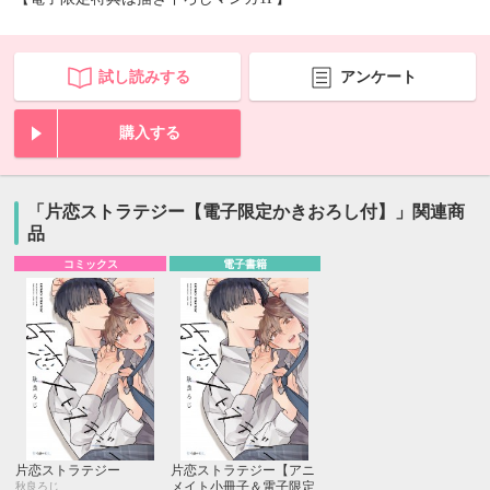
試し読みする
アンケート
購入する
「片恋ストラテジー【電子限定かきおろし付】」関連商
品
コミックス
電子書籍
片恋ストラテジー
片恋ストラテジー【アニ
メイト小冊子＆電子限定
秋良ろじ