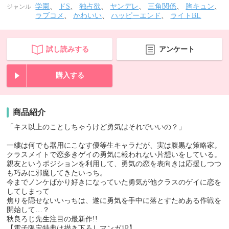
学園
、
ドS
、
独占欲
、
ヤンデレ
、
三角関係
、
胸キュン
、
ジャンル
ラブコメ
、
かわいい
、
ハッピーエンド
、
ライトBL
試し読みする
アンケート
購入する
商品紹介
「キス以上のことしちゃうけど勇気はそれでいいの？」
一縷は何でも器用にこなす優等生キャラだが、実は腹黒な策略家。
クラスメイトで恋多きゲイの勇気に報われない片想いをしている。
親友というポジションを利用して、勇気の恋を表向きは応援しつつ
も巧みに邪魔してきたいっち。
今までノンケばかり好きになっていた勇気が他クラスのゲイに恋を
してしまって
焦りを隠せないいっちは、遂に勇気を手中に落とすためある作戦を
開始して…？
秋良ろじ先生注目の最新作!!
【電子限定特典は描き下ろしマンガ1P】