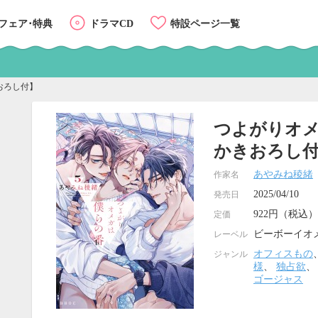
フェア･特典
ドラマCD
特設ページ一覧
おろし付】
つよがりオメ
かきおろし
あやみね稜緒
作家名
2025/04/10
発売日
922円（税込）
定価
ビーボーイオ
レーベル
オフィスもの
ジャンル
様
、
独占欲
ゴージャス