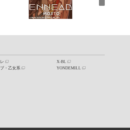
ブレ
X-BL
ラブ・乙女系
YONDEMILL