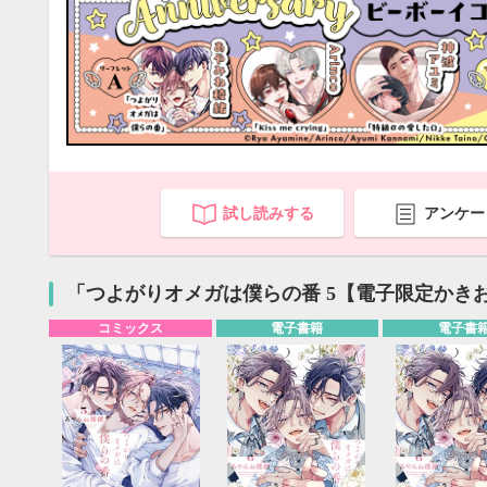
試し読みする
アンケー
「つよがりオメガは僕らの番 5【電子限定かき
コミックス
電子書籍
電子書
9月
SUN
MON
TUE
WED
THU
FRI
SAT
SUN
MON
TUE
1
2
3
4
5
6
7
8
9
10
11
12
4
5
6
13
14
15
16
17
18
19
11
12
13