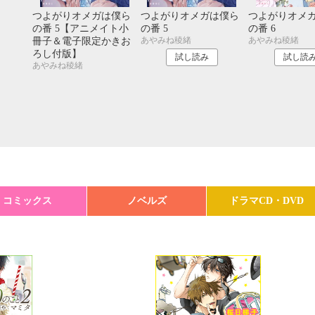
つよがりオメガは僕ら
つよがりオメガは僕ら
つよがりオメ
の番 5【アニメイト小
の番 5
の番 6
あやみね稜緒
あやみね稜緒
冊子＆電子限定かきお
ろし付版】
試し読み
試し読
あやみね稜緒
コミックス
ノベルズ
ドラマCD・DVD