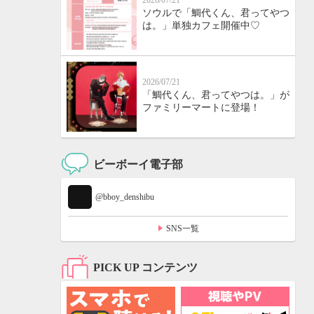
2026/07/21
ソウルで「鯛代くん、君ってやつ
は。」単独カフェ開催中♡
2026/07/21
「鯛代くん、君ってやつは。」が
ファミリーマートに登場！
ビーボーイ電子部
@bboy_denshibu
SNS一覧
PICK UP コンテンツ