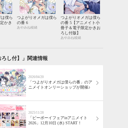
21
22
23
24
28
29
30
31
ガは僕ら
つよがりオメガは僕ら
つよがりオメガは僕ら
限定かき
の番 6
の番 5【アニメイト小
あやみね稜緒
冊子＆電子限定かきお
ろし付版】
あやみね稜緒
おろし付】」関連情報
2026/04/20
「つよがりオメガは僕らの番」のア
ニメイトオンリーショップが開催♪
2025/11/28
「ビーボーイフェアinアニメイト
2026」12月10日 (水) START！