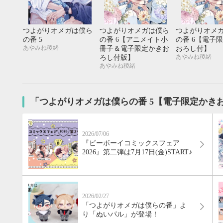
20
21
22
23
24
25
26
18
19
20
27
28
29
30
25
26
27
つよがりオメガは僕ら
つよがりオメガは僕ら
つよがりオメ
の番 5
の番 6【アニメイト小
の番 6【電子
あやみね稜緒
冊子＆電子限定かきお
おろし付】
あやみね稜緒
ろし付版】
あやみね稜緒
「つよがりオメガは僕らの番 5【電子限定かき
2026/07/06
『ビーボーイコミックスフェア
2026』第二弾は7月17日(金)START♪
2026/02/27
「つよがりオメガは僕らの番」よ
り「ぬいパル」が登場！