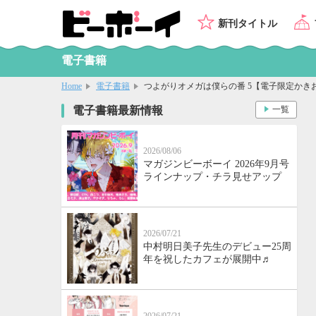
新刊タイトル
電子書籍
Home
電子書籍
つよがりオメガは僕らの番 5【電子限定かき
電子書籍最新情報
一覧
2026/08/06
マガジンビーボーイ 2026年9月号
ラインナップ・チラ見せアップ
2026/07/21
中村明日美子先生のデビュー25周
年を祝したカフェが展開中♬