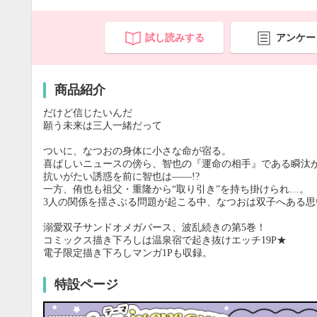
試し読みする
アンケー
商品紹介
だけど信じたいんだ
願う未来は三人一緒だって
ついに、なつおの身体に小さな命が宿る。
喜ばしいニュースの傍ら、智也の『運命の相手』である瞬汰
抗いがたい誘惑を前に智也は――!?
一方、侑也も祖父・重隆から“取り引き”を持ち掛けられ…。
3人の関係を揺さぶる問題が起こる中、なつおは双子へある
溺愛双子サンドオメガバース、波乱続きの第5巻！
コミックス描き下ろしは温泉宿で起き抜けエッチ19P★
電子限定描き下ろしマンガ1Pも収録。
特設ページ