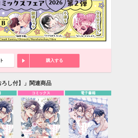
ト
購入する
おろし付】」関連商品
籍
コミックス
電子書籍
10月
WED
THU
FRI
SAT
1
2
3
7
8
9
10
14
15
16
17