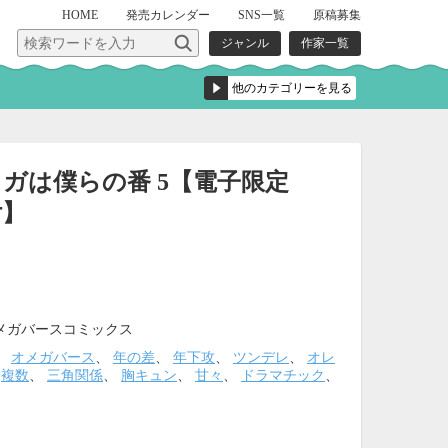
HOME
発売
カレンダー
SNS一覧
原稿募集
ジャンル
作家一覧
ガは僕らの番 5【電子限定
付】
メガバースコミックス
、
オメガバース
、
年の差
、
年下攻
、
ツンデレ
、
オレ
、
複数
、
三角関係
、
胸キュン
、
甘々
、
ドラマチック
、