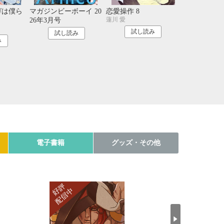
ガは僕ら
マガジンビーボーイ 20
恋愛操作 8
蓮川 愛
26年3月号
試し読み
試し読み
み
電子書籍
グッズ・その他