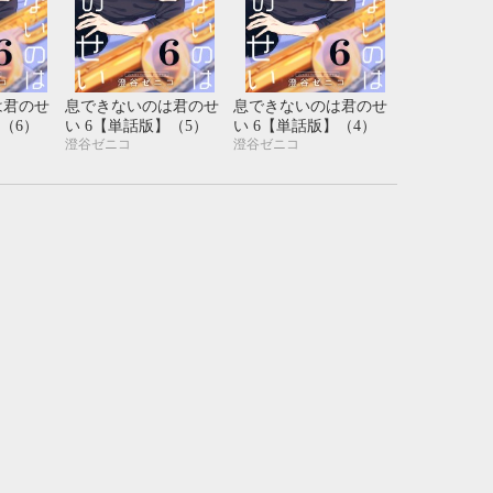
は君のせ
息できないのは君のせ
息できないのは君のせ
（6）
い 6【単話版】（5）
い 6【単話版】（4）
澄谷ゼニコ
澄谷ゼニコ
10月
WED
THU
FRI
SAT
1
2
3
7
8
9
10
14
15
16
17