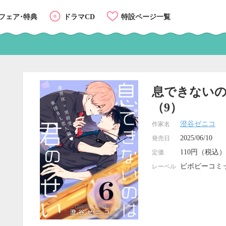
フェア･特典
ドラマCD
特設ページ一覧
息できないの
（9）
澄谷ゼニコ
作家名
2025/06/10
発売日
110円（税込）
定価
ビボピーコミ
レーベル