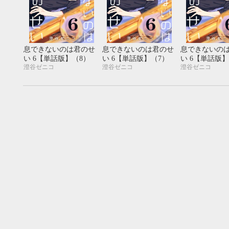
息できないのは君のせ
息できないのは君のせ
息できないの
い 6【単話版】（8）
い 6【単話版】（7）
い 6【単話版】
澄谷ゼニコ
澄谷ゼニコ
澄谷ゼニコ
9月
SUN
MON
TUE
WED
THU
FRI
SAT
SUN
MON
TUE
1
2
3
4
5
6
7
8
9
10
11
12
4
5
6
13
14
15
16
17
18
19
11
12
13