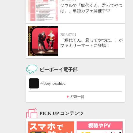
2026/07/21
ソウルで「鯛代くん、君ってやつ
は。」単独カフェ開催中♡
2026/07/21
「鯛代くん、君ってやつは。」が
ファミリーマートに登場！
ビーボーイ電子部
@bboy_denshibu
SNS一覧
PICK UP コンテンツ