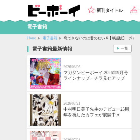
新刊タイトル
電子書籍
Home
電子書籍
息できないのは君のせい 6【単話版】（9）
電子書籍最新情報
一覧
2026/08/06
マガジンビーボーイ 2026年9月号
ラインナップ・チラ見せアップ
2026/07/21
中村明日美子先生のデビュー25周
年を祝したカフェが展開中♬