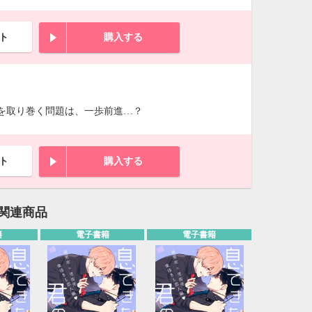
ト
購入する
筑を取り巻く問題は、一歩前進…？
ト
購入する
」関連商品
籍
電子書籍
電子書籍