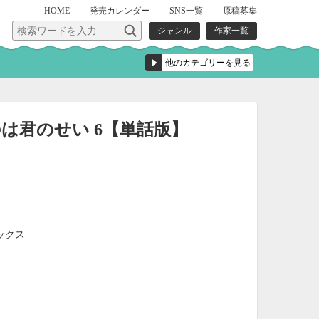
HOME
発売
カレンダー
SNS一覧
原稿募集
ジャンル
作家一覧
は君のせい 6【単話版】
ックス