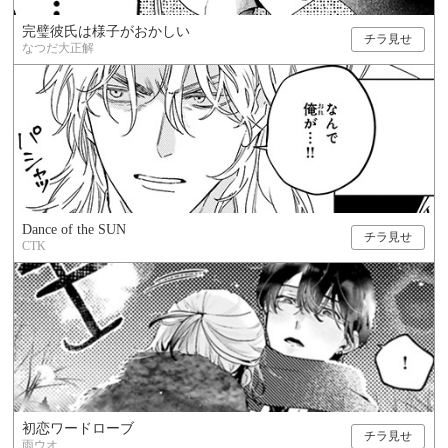
完璧彼氏は様子がおかしい
チラ見せ
なつだ大正解
Dance of the SUN
チラ見せ
CTK
初恋ワードローブ
チラ見せ
雨ウオ