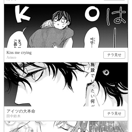
Kiss me crying
チラ見せ
Arinco
アイツの大本命
チラ見せ
田中鈴木