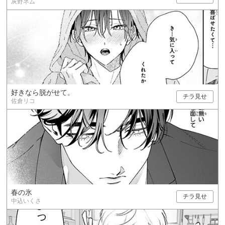
灰野ネム
好きなら脱がせて。
チラ見せ
佐倉リコ
春の氷
チラ見せ
中込いくさ