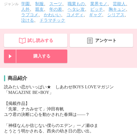
学園
、
制服
、
スーツ
、
職業もの
、
業界モノ
、
芸能人
、
ジャンル
人外
、
親友
、
年の差
、
ヘタレ攻
、
ビッチ
、
胸キュン
、
ラブコメ
、
かわいい
、
コメディ
、
ギャグ
、
シリアス
、
泣ける
、
ドラマチック
試し読みする
アンケート
購入する
商品紹介
読みたい恋がいっぱい★ しあわせBOYS LOVEマガジン
「MAGAZINE BE×BOY」
【掲載作品】
「先輩、ナカみせて」沖田有帆
ユウ君の決断に心を動かされた春輝は――？
「神様なんか信じない僕らのエデン」一ノ瀬ゆま
とうとう明かされる、西央の幼き日の思い出。