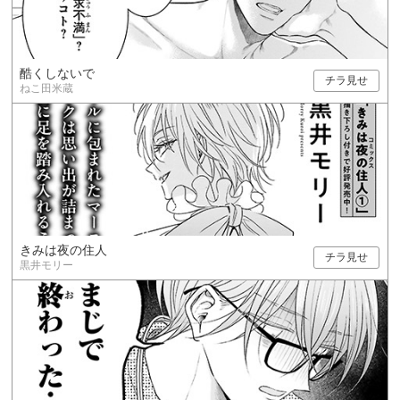
酷くしないで
チラ見せ
ねこ田米蔵
きみは夜の住人
チラ見せ
黒井モリー