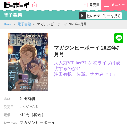
発売
日
メニュー
電子書籍
Home
電子書籍
マガジンビーボーイ 2025年7月号
マガジンビーボーイ 2025年7
月号
大人気VTuberBL♡ 初ライブは成
功するのか!?
沖田有帆「先輩、ナカみせて」
沖田有帆
表紙
2025/06/26
発売日
814円（税込）
定価
マガジンビーボーイ
レーベル