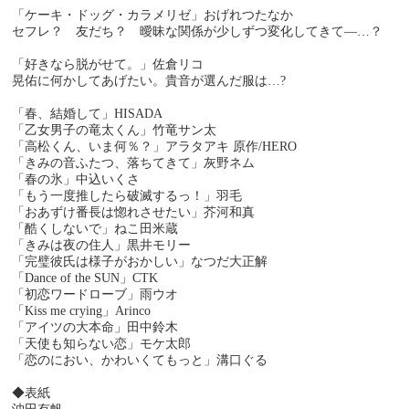
「ケーキ・ドッグ・カラメリゼ」おげれつたなか
セフレ？ 友だち？ 曖昧な関係が少しずつ変化してきて―…？
「好きなら脱がせて。」佐倉リコ
晃佑に何かしてあげたい。貴音が選んだ服は…?
「春、結婚して」HISADA
「乙女男子の竜太くん」竹竜サン太
「高松くん、いま何％？」アラタアキ 原作/HERO
「きみの音ふたつ、落ちてきて」灰野ネム
「春の氷」中込いくさ
「もう一度推したら破滅するっ！」羽毛
「おあずけ番長は惚れさせたい」芥河和真
「酷くしないで」ねこ田米蔵
「きみは夜の住人」黒井モリー
「完璧彼氏は様子がおかしい」なつだ大正解
「Dance of the SUN」CTK
「初恋ワードローブ」雨ウオ
「Kiss me crying」Arinco
「アイツの大本命」田中鈴木
「天使も知らない恋」モケ太郎
「恋のにおい、かわいくてもっと」溝口ぐる
◆表紙