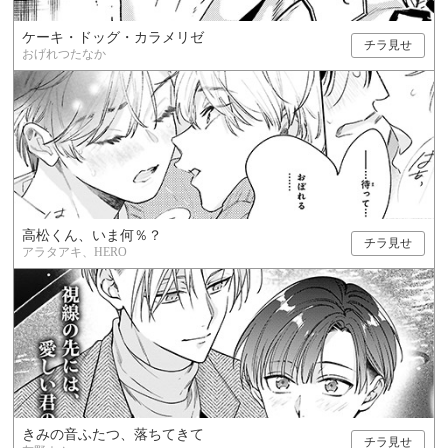
ケーキ・ドッグ・カラメリゼ
チラ見せ
おげれつたなか
高松くん、いま何％？
チラ見せ
アラタアキ、HERO
きみの音ふたつ、落ちてきて
チラ見せ