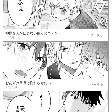
神様なんか信じない僕らのエデン
チラ見せ
一ノ瀬ゆま
おあずけ番長は惚れさせたい
チラ見せ
芥河和真