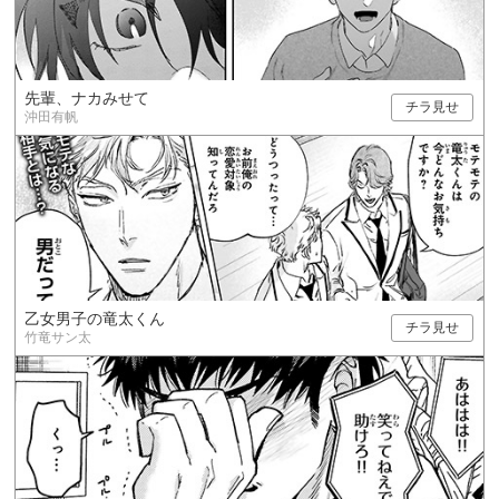
先輩、ナカみせて
チラ見せ
沖田有帆
乙女男子の竜太くん
チラ見せ
竹竜サン太