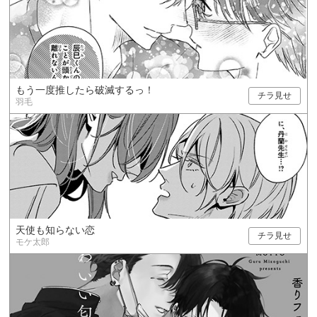
もう一度推したら破滅するっ！
チラ見せ
羽毛
天使も知らない恋
チラ見せ
モケ太郎