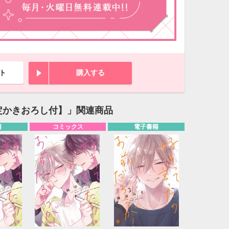
ト
購入する
定かきおろし付】」関連商品
籍
コミックス
電子書籍
10月
WED
THU
FRI
SAT
1
2
3
7
8
9
10
14
15
16
17