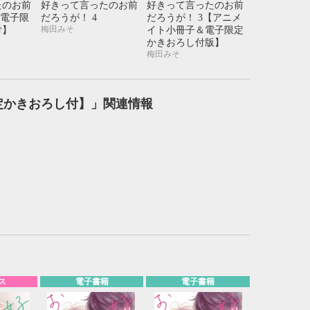
たのお前
好きって言ったのお前
好きって言ったのお前
21
22
23
24
【電子限
だろうが！ 4
だろうが！ 3【アニメ
28
29
30
31
梅田みそ
付】
イト小冊子＆電子限定
かきおろし付版】
梅田みそ
定かきおろし付】」関連情報
ス
電子書籍
電子書籍