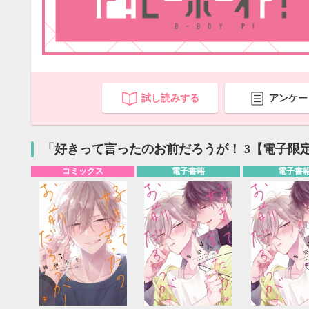
試し読みする
アンケー
「好きって言ったのお前だろうが！ 3【電子限
コミックス
電子書籍
電子書
9月
SUN
MON
TUE
WED
THU
FRI
SAT
SUN
MON
TUE
1
2
3
4
5
6
7
8
9
10
11
12
4
5
6
13
14
15
16
17
18
19
11
12
13