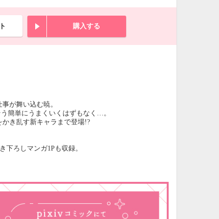
ト
購入する
仕事が舞い込む暁。
そう簡単にうまくいくはずもなく…。
かき乱す新キャラまで登場!?
き下ろしマンガ1Pも収録。