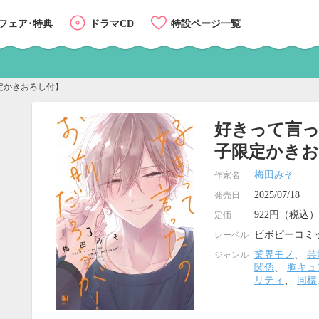
フェア･特典
ドラマCD
特設ページ一覧
定かきおろし付】
好きって言っ
子限定かきお
梅田みそ
作家名
2025/07/18
発売日
922円（税込）
定価
ビボピーコミ
レーベル
業界モノ
、
芸
ジャンル
関係
、
胸キュ
リティ
、
同棲