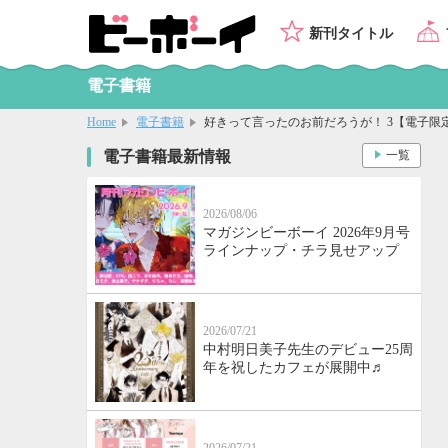
新刊タイトル
電子書籍
Home
電子書籍
好きって言ったのお前だろうが！ 3【電子限
電子書籍最新情報
一覧
2026/08/06
マガジンビーボーイ 2026年9月号
ラインナップ・チラ見せアップ
2026/07/21
中村明日美子先生のデビュー25周
年を祝したカフェが展開中♬