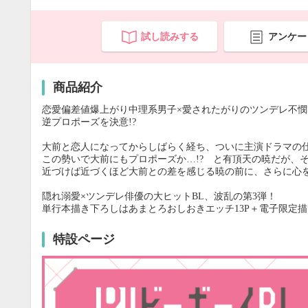
試し読みする
アンケー
商品紹介
恋愛偏差値爆上がり中理系男子×愛されたがりのツンデレ不憫
逆プロポーズを決意!?
大前と恋人になってからしばらく経ち、ついに主演ドラマの
この勢いで大前にもプロポーズか…!? と有頂天の暁だが、
近づけば近づくほど大前との差を感じる暁の前に、さらに心を
隠れ溺愛×ツンデレ俳優の大ヒットBL、波乱の第3弾！
単行本描き下ろしはあまとろおしおきエッチ13P＋電子限定描
特設ページ