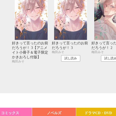
好きって言ったのお前
好きって言ったのお前
好きって言っ
だろうが！ 3【アニメ
だろうが！ 3
だろうが！ 2
梅田みそ
梅田みそ
イト小冊子＆電子限定
かきおろし付版】
試し読み
試し読
梅田みそ
コミックス
ノベルズ
ドラマCD・DVD