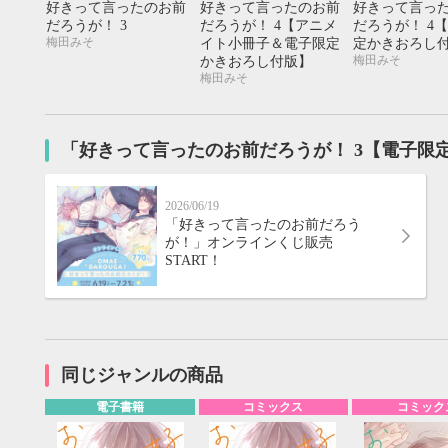
好きって言ったのお前
好きって言ったのお前
好きって言っ
20
21
22
23
24
25
26
18
19
20
だろうが！ 3
だろうが！ 4【アニメ
だろうが！ 4
27
28
29
30
25
26
27
梅田みそ
イト小冊子＆電子限定
定かきおろし
梅田みそ
かきおろし付版】
梅田みそ
「好きって言ったのお前だろうが！ 3【電子限
2026/06/19
「好きって言ったのお前だろう
が！」オンラインくじ販売
START！
同じジャンルの商品
電子書籍
コミックス
コミック