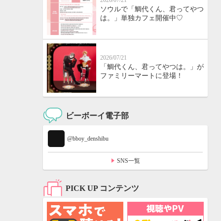
2026/07/21
ソウルで「鯛代くん、君ってやつ
は。」単独カフェ開催中♡
2026/07/21
「鯛代くん、君ってやつは。」が
ファミリーマートに登場！
ビーボーイ電子部
@bboy_denshibu
SNS一覧
PICK UP コンテンツ