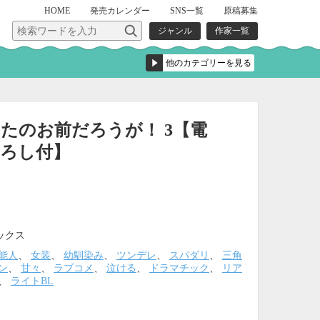
HOME
発売
カレンダー
SNS一覧
原稿募集
ジャンル
作家一覧
たのお前だろうが！ 3【電
ろし付】
ックス
能人
、
女装
、
幼馴染み
、
ツンデレ
、
スパダリ
、
三角
ン
、
甘々
、
ラブコメ
、
泣ける
、
ドラマチック
、
リア
、
ライトBL