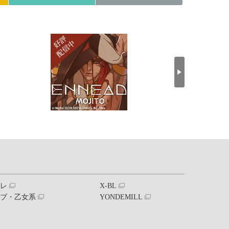
ブレ
X-BL
ラブ・乙女系
YONDEMILL