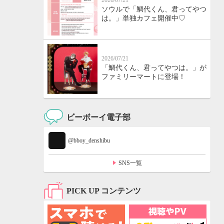
2026/07/21
ソウルで「鯛代くん、君ってやつ
は。」単独カフェ開催中♡
2026/07/21
「鯛代くん、君ってやつは。」が
ファミリーマートに登場！
ビーボーイ電子部
@bboy_denshibu
SNS一覧
PICK UP コンテンツ