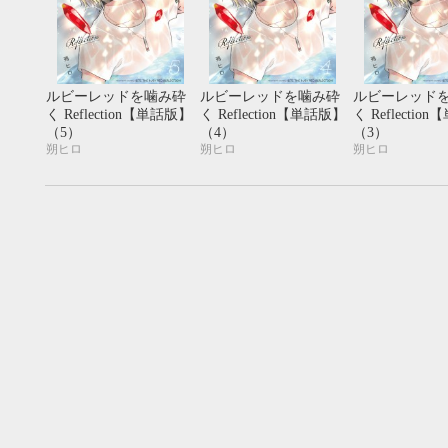
ルビーレッドを噛み砕
ルビーレッドを噛み砕
ルビーレッド
く Reflection【単話版】
く Reflection【単話版】
く Reflectio
（5）
（4）
（3）
朔ヒロ
朔ヒロ
朔ヒロ
9月
SUN
MON
TUE
WED
THU
FRI
SAT
SUN
MON
TUE
1
2
3
4
5
6
7
8
9
10
11
12
4
5
6
13
14
15
16
17
18
19
11
12
13