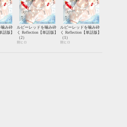
を噛み砕
ルビーレッドを噛み砕
ルビーレッドを噛み砕
n【単話版】
く Reflection【単話版】
く Reflection【単話版】
（2）
（1）
朔ヒロ
朔ヒロ
10月
WED
THU
FRI
SAT
1
2
3
7
8
9
10
14
15
16
17