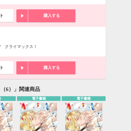
ト
購入する
? クライマックス！
ト
購入する
版】（6）」関連商品
籍
電子書籍
電子書籍