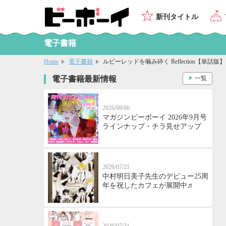
新刊タイトル
電子書籍
Home
電子書籍
ルビーレッドを噛み砕く Reflection【単話版
電子書籍最新情報
一覧
2026/08/06
マガジンビーボーイ 2026年9月号
ラインナップ・チラ見せアップ
2026/07/21
中村明日美子先生のデビュー25周
年を祝したカフェが展開中♬