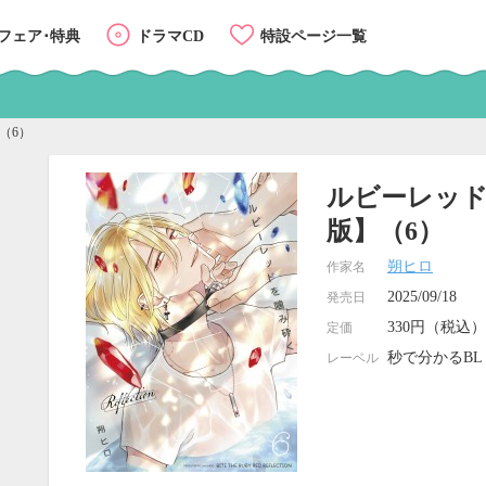
フェア･特典
ドラマCD
特設ページ一覧
】（6）
ルビーレッドを噛
版】（6）
朔ヒロ
作家名
2025/09/18
発売日
330円（税込）
定価
秒で分かるBL
レーベル