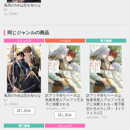
孤高のSubは恋を知らな
い
ねこ茶漬け
同じジャンルの商品
コミックス
ノベルズ
電子書籍
孤高のSubは恋を知らな
訳アリ子持ちベータは、
訳アリ子持ちベータは、
い
執着系竜人アルファ王太
執着系竜人アルファ王太
子に溺愛される
子に溺愛される＜電子限
ねこ茶漬け
定かきおろし付＞【イラ
.mizutama.、510
試し読み
スト入り】
試し読み
.mizutama.、510
電子書籍
コミックス