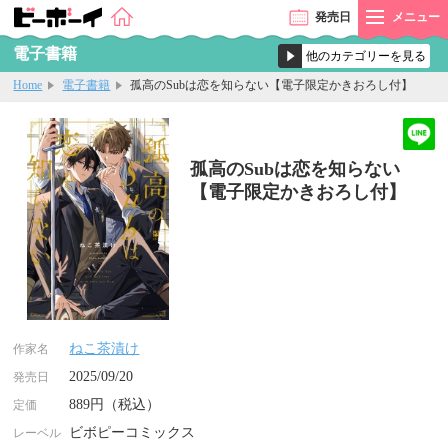
発売
日
メニュー
電子書籍
Home
電子書籍
孤高のSubは恋を知らない【電子限定かきおろし付】
孤高のSubは恋を知らない
【電子限定かきおろし付】
ねこ茶漬け
作家名
2025/09/20
発売日
889円（税込）
定価
ビボピーコミックス
レーベル