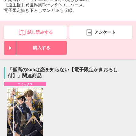
【逆主従】異世界風Dom／Subユニバース。
電子限定描き下ろしマンガ1Pも収録。
試し読みする
アンケート
購入する
「孤高のSubは恋を知らない【電子限定かきおろし
付】」関連商品
コミックス