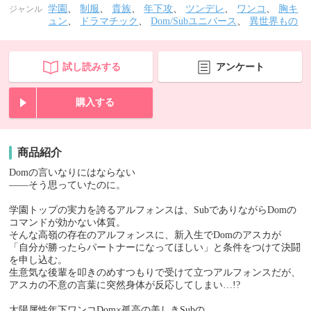
学園
、
制服
、
貴族
、
年下攻
、
ツンデレ
、
ワンコ
、
胸キ
ジャンル
ュン
、
ドラマチック
、
Dom/Subユニバース
、
異世界もの
試し読みする
アンケート
購入する
商品紹介
Domの言いなりにはならない
――そう思っていたのに。
学園トップの実力を誇るアルフォンスは、SubでありながらDomの
コマンドが効かない体質。
そんな高嶺の存在のアルフォンスに、新入生でDomのアスカが
「自分が勝ったらパートナーになってほしい」と条件をつけて決闘
を申し込む。
生意気な後輩を叩きのめすつもりで受けて立つアルフォンスだが、
アスカの不意の言葉に突然身体が反応してしまい…!?
太陽属性年下ワンコDom×孤高の美しきSubの