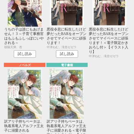
うちの子は誰にもあげま
悪役令息に転生したけど
悪役令息に転生したけど
せん！ 3 ～子育て事務官
夢だったBARをオープン
夢だったBARをオープン
はもふもふしっぽにいや
させてマイペースに頑張
させてマイペースに頑張
される～
ります！
ります！＜電子限定かき
おろし付＞【イラスト入
朝陽天満、杏
中津ねむ、滝壺ゼゼラ
り】
試し読み
試し読み
中津ねむ、滝壺ゼゼラ
ノベルズ
電子書籍
訳アリ子持ちベータは、
訳アリ子持ちベータは、
執着系竜人アルファ王太
執着系竜人アルファ王太
子に溺愛される
子に溺愛される＜電子限