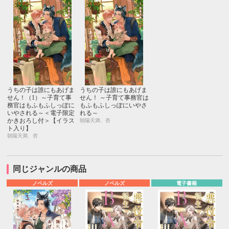
うちの子は誰にもあげま
うちの子は誰にもあげま
せん！（1）～子育て事
せん！ ～子育て事務官は
務官はもふもふしっぽに
もふもふしっぽにいやさ
いやされる～＜電子限定
れる～
かきおろし付＞【イラス
朝陽天満、杏
ト入り】
朝陽天満、杏
同じジャンルの商品
ノベルズ
ノベルズ
電子書籍