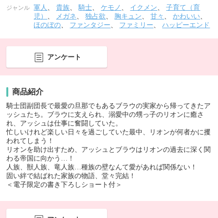
軍人
、
貴族
、
騎士
、
ケモノ
、
イクメン
、
子育て（育
ジャンル
児）
、
メガネ
、
独占欲
、
胸キュン
、
甘々
、
かわいい
、
ほのぼの
、
ファンタジー
、
ファミリー
、
ハッピーエンド
アンケート
商品紹介
騎士団副団長で最愛の旦那でもあるブラウの実家から帰ってきたア
ッシュたち。ブラウに支えられ、溺愛中の甥っ子のリオンに癒さ
れ、アッシュは仕事に奮闘していた。
忙しいけれど楽しい日々を過ごしていた最中、リオンが何者かに攫
われてしまう！
リオンを助け出すため、アッシュとブラウはリオンの過去に深く関
わる帝国に向かう…！
人族、獣人族、竜人族…種族の壁なんて愛があれば関係ない！
固い絆で結ばれた家族の物語、堂々完結！
＜電子限定の書き下ろしショート付＞