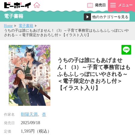
発売
日
メニュー
電子書籍
Home
電子書籍
うちの子は誰にもあげません！（3）～子育て事務官はもふもふしっぽにいや
される～＜電子限定かきおろし付＞【イラスト入り】
うちの子は誰にもあげませ
ん！（3）～子育て事務官はも
ふもふしっぽにいやされる～
＜電子限定かきおろし付＞
【イラスト入り】
朝陽天満
、
杏
作家名
2025/09/18
発売日
1,595円（税込）
定価