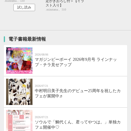
定かきおろし付＞【イラ
.mizutama.、510
スト入り】
試し読み
.mizutama.、510
電子書籍最新情報
2026/08/06
マガジンビーボーイ 2026年9月号 ラインナッ
プ・チラ見せアップ
2026/07/21
中村明日美子先生のデビュー25周年を祝したカ
フェが展開中♬
2026/07/21
ソウルで「鯛代くん、君ってやつは。」単独カ
フェ開催中♡