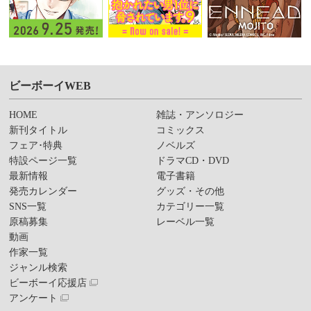
ビーボーイWEB
HOME
雑誌・アンソロジー
新刊タイトル
コミックス
フェア･特典
ノベルズ
特設ページ一覧
ドラマCD・DVD
最新情報
電子書籍
発売カレンダー
グッズ・その他
SNS一覧
カテゴリー一覧
原稿募集
レーベル一覧
動画
作家一覧
ジャンル検索
ビーボーイ応援店
アンケート