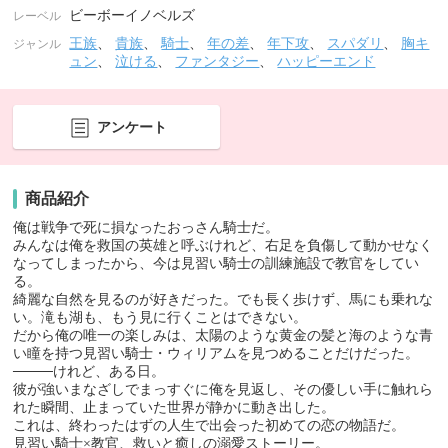
ビーボーイノベルズ
レーベル
王族
、
貴族
、
騎士
、
年の差
、
年下攻
、
スパダリ
、
胸キ
ジャンル
ュン
、
泣ける
、
ファンタジー
、
ハッピーエンド
アンケート
商品紹介
俺は戦争で死に損なったおっさん騎士だ。
みんなは俺を救国の英雄と呼ぶけれど、右足を負傷して動かせなく
なってしまったから、今は見習い騎士の訓練施設で教官をしてい
る。
綺麗な自然を見るのが好きだった。でも長く歩けず、馬にも乗れな
い。滝も湖も、もう見に行くことはできない。
だから俺の唯一の楽しみは、太陽のような黄金の髪と海のような青
い瞳を持つ見習い騎士・ウィリアムを見つめることだけだった。
────けれど、ある日。
彼が強いまなざしでまっすぐに俺を見返し、その優しい手に触れら
れた瞬間、止まっていた世界が静かに動き出した。
これは、終わったはずの人生で出会った初めての恋の物語だ。
見習い騎士×教官、救いと癒しの溺愛ストーリー。