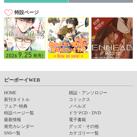
特設ページ
ビーボーイWEB
HOME
雑誌・アンソロジー
新刊タイトル
コミックス
フェア･特典
ノベルズ
特設ページ一覧
ドラマCD・DVD
最新情報
電子書籍
発売カレンダー
グッズ・その他
SNS一覧
カテゴリー一覧