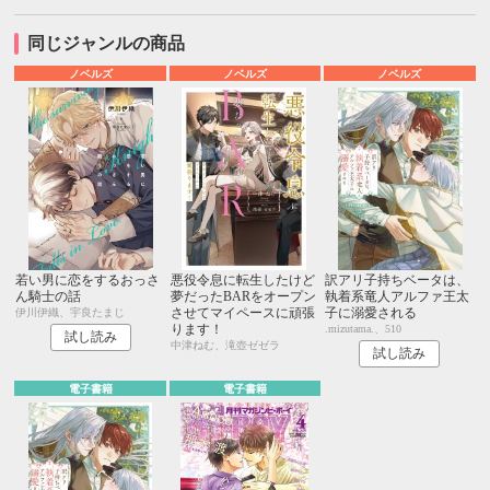
同じジャンルの商品
ノベルズ
ノベルズ
ノベルズ
若い男に恋をするおっさ
悪役令息に転生したけど
訳アリ子持ちベータは、
ん騎士の話
夢だったBARをオープン
執着系竜人アルファ王太
させてマイペースに頑張
子に溺愛される
伊川伊織、宇良たまじ
ります！
.mizutama.、510
試し読み
中津ねむ、滝壺ゼゼラ
試し読み
電子書籍
電子書籍