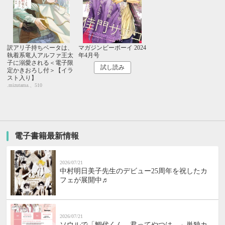
訳アリ子持ちベータは、
マガジンビーボーイ 2024
執着系竜人アルファ王太
年4月号
子に溺愛される＜電子限
試し読み
定かきおろし付＞【イラ
スト入り】
.mizutama.、510
電子書籍最新情報
2026/07/21
中村明日美子先生のデビュー25周年を祝したカ
フェが展開中♬
2026/07/21
ソウルで「鯛代くん、君ってやつは。」単独カ