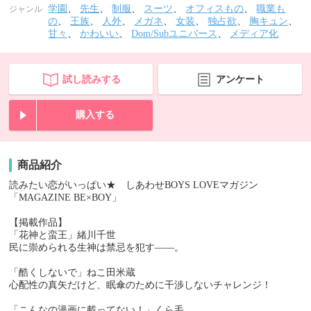
学園
、
先生
、
制服
、
スーツ
、
オフィスもの
、
職業も
ジャンル
の
、
王族
、
人外
、
メガネ
、
女装
、
独占欲
、
胸キュン
、
甘々
、
かわいい
、
Dom/Subユニバース
、
メディア化
試し読みする
アンケート
購入する
商品紹介
読みたい恋がいっぱい★ しあわせBOYS LOVEマガジン
「MAGAZINE BE×BOY」
【掲載作品】
「花神と蛮王」緒川千世
民に崇められる生神は禁忌を犯す――。
「酷くしないで」ねこ田米蔵
心配性の真矢だけど、眠傘のために干渉しないチャレンジ！
「こんなの漫画に載ってない！」くら毛