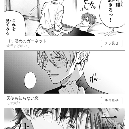
ゴミ溜めのガーネット
チラ見せ
犬野まげゆいし
天使も知らない恋
チラ見せ
モケ太郎