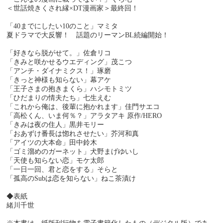
＜世話焼きくされ縁×DT漫画家＞最終回！
「40までにしたい10のこと」マミタ
夏ドラマで大反響！ 話題のリーマンBL続編開始！
「好きなら脱がせて。」佐倉リコ
「きみと咲かせるウエディング」茂こつ
「アンチ・ダイナミクス！」琢磨
「きっと神様も知らない」幕アケ
「王子さまの抱きまくら」ハシモトミツ
「ひだまりの情夫たち」七生えむ
「これから俺は、後輩に抱かれます」佳門サエコ
「高松くん、いま何％？」アラタアキ 原作/HERO
「きみは夜の住人」黒井モリー
「おあずけ番長は惚れさせたい」芥河和真
「アイツの大本命」田中鈴木
「ゴミ溜めのガーネット」犬野まげゆいし
「天使も知らない恋」モケ太郎
「一日一回、君と恋をする」そらと
「孤高のSubは恋を知らない」ねこ茶漬け
◆表紙
緒川千世