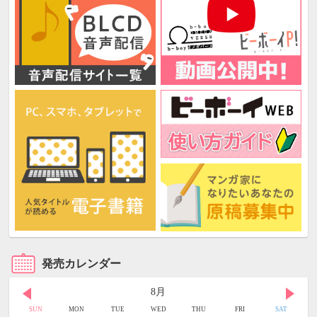
発売カレンダー
8月
SUN
MON
TUE
WED
THU
FRI
SAT