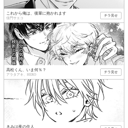
これから俺は、後輩に抱かれます
チラ見せ
佳門サエコ
高松くん、いま何％？
チラ見せ
アラタアキ、HERO
きみは夜の住人