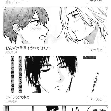
チラ見せ
黒井モリー
おあずけ番長は惚れさせたい
チラ見せ
芥河和真
アイツの大本命
チラ見せ
田中鈴木