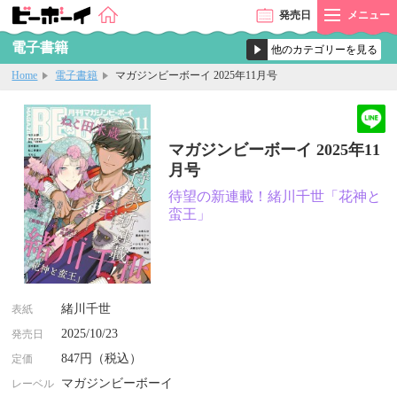
発売
日
メニュー
電子書籍
Home
電子書籍
マガジンビーボーイ 2025年11月号
マガジンビーボーイ 2025年11
月号
待望の新連載！緒川千世「花神と
蛮王」
緒川千世
表紙
2025/10/23
発売日
847円（税込）
定価
マガジンビーボーイ
レーベル