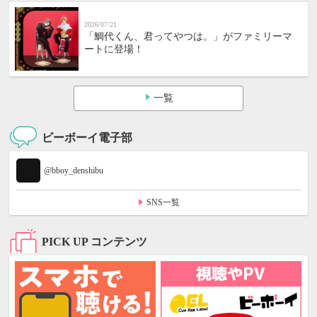
2026/07/21
「鯛代くん、君ってやつは。」がファミリーマ
ートに登場！
一覧
ビーボーイ電子部
@bboy_denshibu
SNS一覧
PICK UP コンテンツ