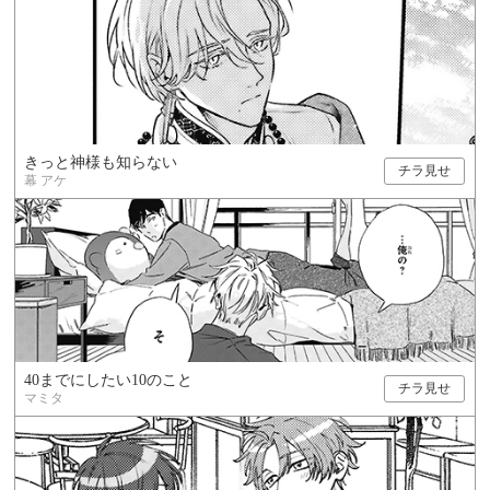
きっと神様も知らない
チラ見せ
幕 アケ
40までにしたい10のこと
チラ見せ
マミタ