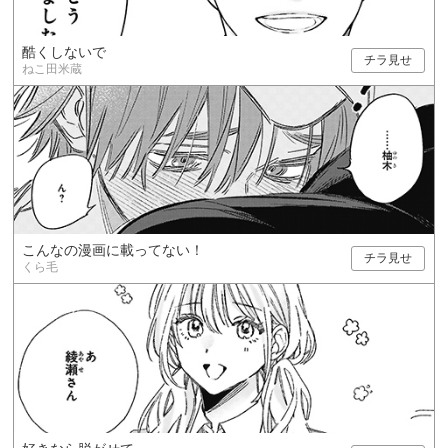
酷くしないで
チラ見せ
ねこ田米蔵
こんなの漫画に載ってない！
チラ見せ
くら毛