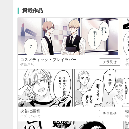
20
21
22
23
24
25
26
18
19
20
27
28
29
30
25
26
27
掲載作品
コスメティック・プレイラバー
チラ見せ
楢島さち
楢
火花に轟音
特
チラ見せ
イズミハルカ
神