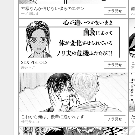
神様なんか信じない僕らのエデン
チラ見せ
一ノ瀬ゆま
ね
SEX PISTOLS
チラ見せ
寿たらこ
不
これから俺は、後輩に抱かれます
た
チラ見せ
佳門サエコ
う