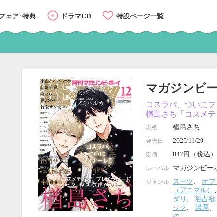
フェア･特典
ドラマCD
特設ページ一覧
マガジンビーボ
コスラバ、ついにフィ
楢島さち「コスメテ
楢島さち
表紙
2025/11/20
発売日
847円（税込）
定価
マガジンビー
レーベル
スーツ
、
オフ
ジャンル
（アニマル）
ダリ
、
独占欲
ック
、
濃厚
の