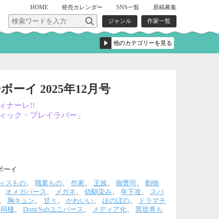
HOME
発売
カレンダー
SNS一覧
原稿募集
ジャンル
作家一覧
ーイ 2025年12月号
ナーレ!!
ィック・プレイラバー」
ボーイ
ィスもの
、
職業もの
、
作家
、
王族
、
御曹司
、
動物
、
オメガバース
、
メガネ
、
幼馴染み
、
年下攻
、
スパ
、
胸キュン
、
甘々
、
かわいい
、
ほのぼの
、
ドラマチ
、
同棲
、
Dom/Subユニバース
、
メディア化
、
異世界も