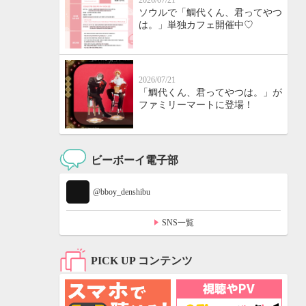
2026/07/21
ソウルで「鯛代くん、君ってやつ
は。」単独カフェ開催中♡
2026/07/21
「鯛代くん、君ってやつは。」が
ファミリーマートに登場！
ビーボーイ電子部
@bboy_denshibu
SNS一覧
PICK UP コンテンツ