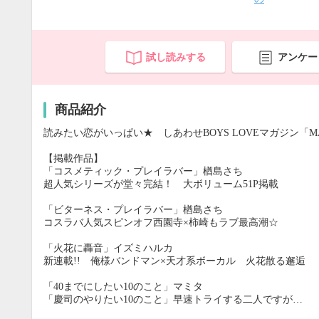
試し読みする
アンケー
商品紹介
読みたい恋がいっぱい★ しあわせBOYS LOVEマガジン「MAGA
【掲載作品】
「コスメティック・プレイラバー」楢島さち
超人気シリーズが堂々完結！ 大ボリューム51P掲載
「ビターネス・プレイラバー」楢島さち
コスラバ人気スピンオフ西園寺×柿崎もラブ最高潮☆
「火花に轟音」イズミハルカ
新連載!! 俺様バンドマン×天才系ボーカル 火花散る邂逅
「40までにしたい10のこと」マミタ
「慶司のやりたい10のこと」早速トライする二人ですが…