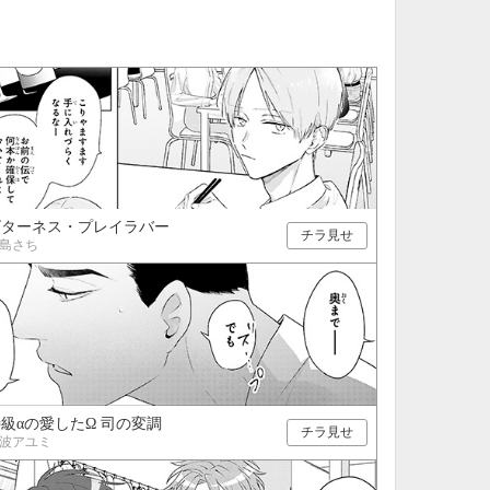
21
22
23
24
28
29
30
31
ビターネス・プレイラバー
チラ見せ
島さち
級αの愛したΩ 司の変調
チラ見せ
波アユミ