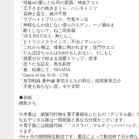
「特級αの愛したΩ 司の変調」神波アユミ
「王子さまの抱きまくら」ハシモトミツ
「花神と蛮王」緒川千世
「ラブヘイトプリンス」竹竜サン太
「神様なんか信じない僕らのエデン」一ノ瀬ゆま
「酷くしないで」ねこ田米蔵
「SEX PISTOLS」寿たらこ
「ヒトリジメクライシス」不治ノマンシン
「これから俺は、後輩に抱かれます」佳門サエコ
「たんぽぽちゃんはSubかもしれない」うにもし
「残業ゼロで始まる溺愛トリップ」世津
「恋々たる証左」鳥生莉世
「春、結婚して」HISADA
「Dance of the SUN」CTK
「灰羽戦線 番外編 葦切さんちの郭公」稲荷家房之介
「天使も知らない恋」モケ太郎
◆表紙
楢島さち
9月
※本書は、紙版刊行物を電子書籍化したもの（デジタル版）
SUN
MON
TUE
WED
THU
FRI
SAT
SUN
MON
TUE
なおデジタル版は一部紙版と異なる仕様がございます。
1
2
3
4
5
※電子版には紙版付録『「コスラバ」マルチジッパーバック
6
7
8
9
10
11
12
4
5
6
ります。
13
14
15
16
17
18
19
11
12
13
※6ヶ月の期間限定配信です。書店によって配信終了日が異な