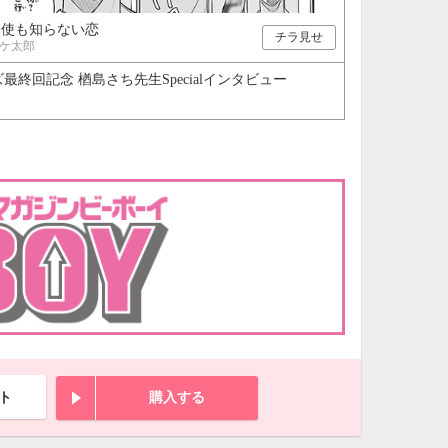
天使も知らない恋
チラ見せ
ケ太郎
回記念 楢島さち先生Specialインタビュー
ト
購入する