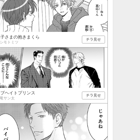
王子さまの抱きまくら
チラ見せ
シモトミツ
ラブヘイトプリンス
チラ見せ
竜サン太