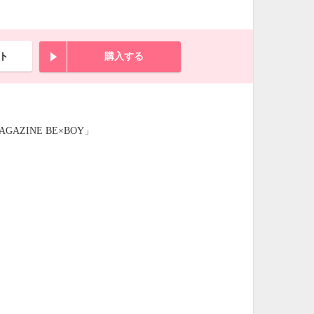
ト
購入する
ZINE BE×BOY」