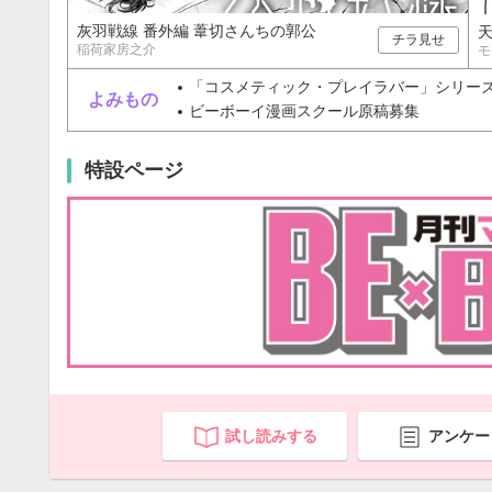
灰羽戦線 番外編 葦切さんちの郭公
チラ見せ
稲荷家房之介
モ
「コスメティック・プレイラバー」シリーズ最終
よみもの
ビーボーイ漫画スクール原稿募集
特設ページ
試し読みする
アンケー