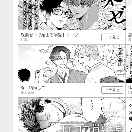
残業ゼロで始まる溺愛トリップ
チラ見せ
世津
鳥
春、結婚して
Da
チラ見せ
HISADA
C