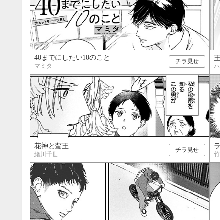
40までにしたい10のこと
チラ見せ
マミタ
ハ
花神と蛮王
チラ見せ
緒川千世
竹