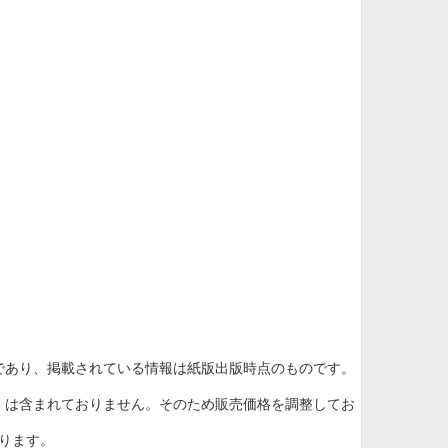
10月
であり、掲載されている情報は紙版出版時点のものです。
WED
THU
FRI
SAT
1
2
3
』は含まれておりません。そのため販売価格を調整してお
7
8
9
10
14
15
16
17
ります。