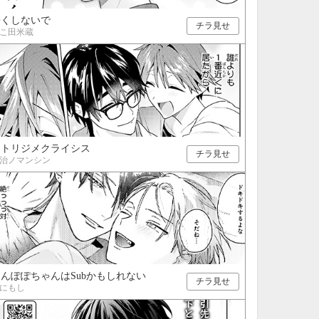
酷くしないで
チラ見せ
こ田米蔵
ヒトリジメクライシス
チラ見せ
治ノマンシン
んぽぽちゃんはSubかもしれない
チラ見せ
にもし