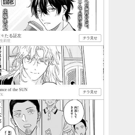
恋々たる証左
チラ見せ
生莉世
nce of the SUN
チラ見せ
TK