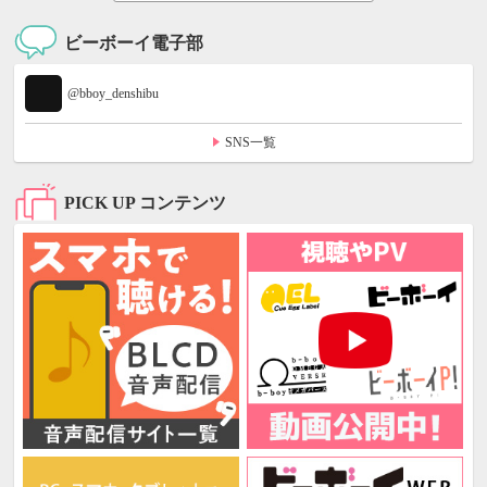
ビーボーイ電子部
@bboy_denshibu
SNS一覧
PICK UP コンテンツ