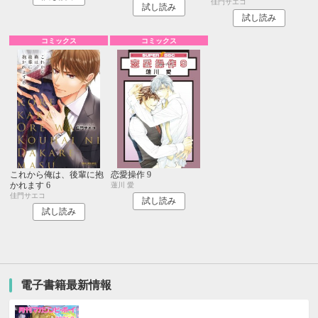
佳門サエコ
試し読み
試し読み
コミックス
コミックス
これから俺は、後輩に抱
恋愛操作 9
かれます 6
蓮川 愛
佳門サエコ
試し読み
試し読み
電子書籍最新情報