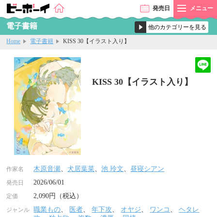
発売
日
メニュー
電子書籍
Home
電子書籍
KISS 30【イラスト入り】
KISS 30【イラスト入り】
木原音瀬
、
犬居葉菜
、
池 玲文
、
昼寝シアン
作家名
2026/06/01
発売日
2,090円（税込）
定価
職業もの
、
医者
、
年下攻
、
オヤジ
、
ワンコ
、
ヘタレ
ジャンル