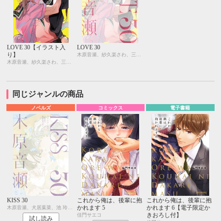
LOVE 30【イラスト入
LOVE 30
り】
木原音瀬、紗久楽さわ、三日ミタ
木原音瀬、紗久楽さわ、三日ミタ
同じジャンルの商品
ノベルズ
コミックス
電子書籍
KISS 30
これから俺は、後輩に抱
これから俺は、後輩に抱
かれます 5
かれます 6【電子限定か
木原音瀬、犬居葉菜、池 玲文、昼寝シアン
きおろし付】
佳門サエコ
試し読み