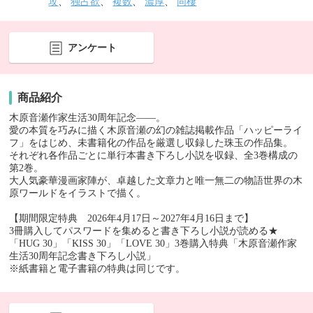
攻
、
独占欲
、
複数
、
濃厚
、
同棲
アンケート
商品紹介
木原音瀬作家生活30周年記念――。
愛の本質を巧みに描く木原音瀬の幻の雑誌掲載作品「ハッピーライ
フ」をはじめ、未書籍化の作品を厳選し収録した珠玉の作品集。
それぞれ各作品ごとに単行本書き下ろし小説を収録、全3巻構成の
第2巻。
大人気豪華漫画家陣が、卓越した文章力と唯一無二の物語世界の木
原ワールドをイラストで描く。
【期間限定特典 2026年4月17日～2027年4月16日まで】
3冊購入してパスワードを集めると書き下ろし小説が読める★
「HUG 30」「KISS 30」「LOVE 30」3巻購入特典「木原音瀬作家
生活30周年記念書き下ろし小説」
※紙書籍と電子書籍の特典は同じです。