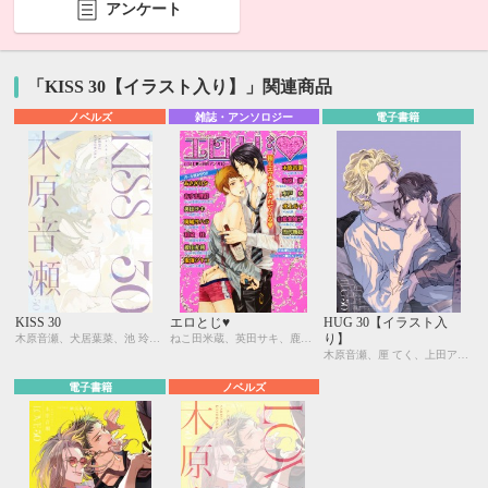
アンケート
「KISS 30【イラスト入り】」関連商品
ノベルズ
雑誌・アンソロジー
電子書籍
KISS 30
エロとじ♥
HUG 30【イラスト入
り】
木原音瀬、犬居葉菜、池 玲文、昼寝シアン
ねこ田米蔵、英田サキ、鹿乃しうこ、あさぎり夕、かんべあきら、あすま理彩、亜樹良のりかず、斑鳩サハラ、明神 翼、和泉 桂、稲荷家房之介、榎田尤利、中村明日美子、鬼塚ツヤコ、佐々成美、木原音瀬、鈴木ツタ、南原 兼、ホームラン・拳、水戸 泉、しょうおとあや、水上ルイ、池 玲文、山藍紫姫子、あさとえいり、雪代鞠絵、大和名瀬
木原音瀬、厘 てく、上田アキ、外岡もったす
電子書籍
ノベルズ