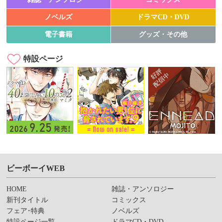
ノベルズ
ドラマCD・DVD
電子書籍
グッズ・その他
特設ページ
ビーボーイWEB
HOME
雑誌・アンソロジー
新刊タイトル
コミックス
フェア･特典
ノベルズ
特設ページ一覧
ドラマCD・DVD