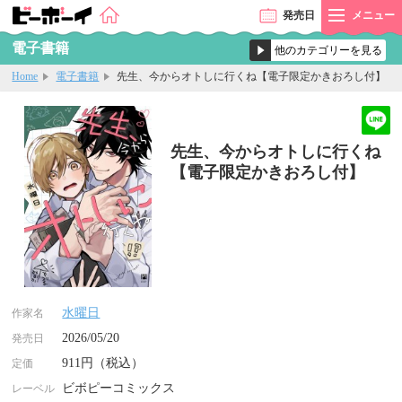
発売
日
メニュー
電子書籍
Home
電子書籍
先生、今からオトしに行くね【電子限定かきおろし付】
先生、今からオトしに行くね
【電子限定かきおろし付】
水曜日
作家名
2026/05/20
発売日
911円（税込）
定価
ビボピーコミックス
レーベル