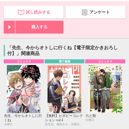
試し読みする
アンケート
購入する
「先生、今からオトしに行くね【電子限定かきおろし
付】」関連商品
コミックス
電子書籍
コミックス
先生、今からオトしに行
【無料】ビボピーコレク
六と類
くね
ション vol.4
水曜日
水曜日
吾笠花、梅田みそ、水曜日、悠ちとせ