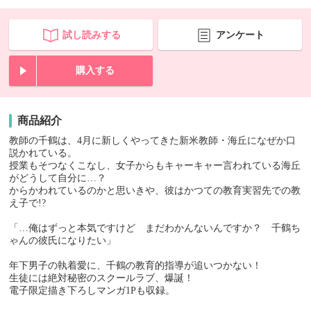
試し読みする
アンケート
購入する
商品紹介
教師の千鶴は、4月に新しくやってきた新米教師・海丘になぜか口
説かれている。
授業もそつなくこなし、女子からもキャーキャー言われている海丘
がどうして自分に…？
からかわれているのかと思いきや、彼はかつての教育実習先での教
え子で!?
「…俺はずっと本気ですけど まだわかんないんですか？ 千鶴ち
ゃんの彼氏になりたい」
年下男子の執着愛に、千鶴の教育的指導が追いつかない！
生徒には絶対秘密のスクールラブ、爆誕！
電子限定描き下ろしマンガ1Pも収録。