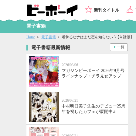
新刊タイトル
電子書籍
Home
電子書籍
着飾るヒナはまだ恋を知らない 3【単話版】
電子書籍最新情報
一覧
2026/08/06
マガジンビーボーイ 2026年9月号
ラインナップ・チラ見せアップ
2026/07/21
中村明日美子先生のデビュー25周
年を祝したカフェが展開中♬