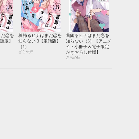
まだ恋を
着飾るヒナはまだ恋を
着飾るヒナはまだ恋を
単話版】
知らない 3【単話版】
知らない（3）【アニメ
（1）
イト小冊子＆電子限定
ざらめ鮫
かきおろし付版】
ざらめ鮫
10月
WED
THU
FRI
SAT
1
2
3
7
8
9
10
14
15
16
17