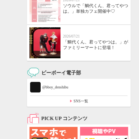
2026/07/21
ソウルで「鯛代くん、君ってやつ
は。」単独カフェ開催中♡
2026/07/21
「鯛代くん、君ってやつは。」が
ファミリーマートに登場！
ビーボーイ電子部
@bboy_denshibu
SNS一覧
PICK UP コンテンツ