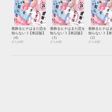
着飾るヒナはまだ恋を
着飾るヒナはまだ恋を
着飾るヒナは
知らない 3【単話版】
知らない 3【単話版】
知らない 3【
（4）
（3）
（2）
ざらめ鮫
ざらめ鮫
ざらめ鮫
9月
SUN
MON
TUE
WED
THU
FRI
SAT
SUN
MON
TUE
1
2
3
4
5
6
7
8
9
10
11
12
4
5
6
13
14
15
16
17
18
19
11
12
13