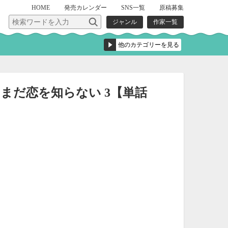
HOME
発売
カレンダー
SNS一覧
原稿募集
ジャンル
作家一覧
まだ恋を知らない 3【単話