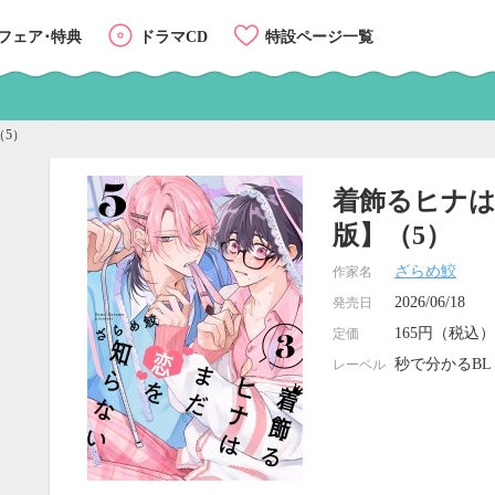
フェア･特典
ドラマCD
特設ページ一覧
（5）
着飾るヒナは
版】（5）
ざらめ鮫
作家名
2026/06/18
発売日
165円（税込）
定価
秒で分かるBL
レーベル