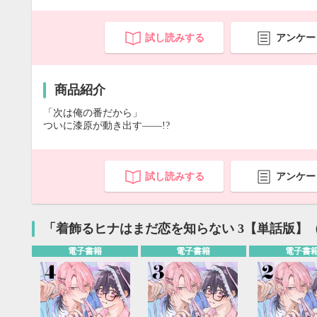
試し読みする
アンケー
商品紹介
「次は俺の番だから」
ついに漆原が動き出す――!?
試し読みする
アンケー
「着飾るヒナはまだ恋を知らない 3【単話版】
電子書籍
電子書籍
電子書