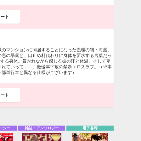
ケート
誠のマンションに同居することになった義理の甥・海渡。
の恋の暴露と、口止め料代わりに身体を要求する言葉だっ
花する身体。貫かれながら感じる彼の汗と体温、そして卑
かれていって――。傲慢年下攻の禁断エロスラブ。（※本
一部単行本と異なる仕様がございます）
ケート
ロジー
雑誌・アンソロジー
電子書籍