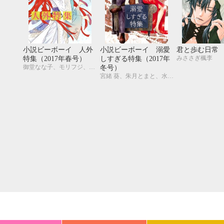
20
21
22
23
24
25
26
18
19
20
27
28
29
30
25
26
27
小説ビーボーイ 人外
小説ビーボーイ 溺愛
君と歩む日常
みささぎ楓李
特集（2017年春号）
しすぎる特集（2017年
御堂なな子、モリフジ、夢乃咲実、佐々木久美子、飯田実樹、宇喜田紅、周防佑未、水壬楓子、しおべり由生、松梶もとや、加東セツコ、桑原水菜、葛西リカコ、あじみね朔生、永井三郎、林 マキ、ひたき、aso、二駒レイム、福嶋ユッカ、水瀬結月
冬号）
宮緒 葵、朱月とまと、水壬楓子、しおべり由生、吉田ナツ、森原八鹿、彩寧一叶、高世ナオキ、遠野春日、円陣闇丸、東野ゆき、園千代子、東野 海、林 マキ、永井三郎、福嶋ユッカ、モリフジ、黒田 屑、ゆうき