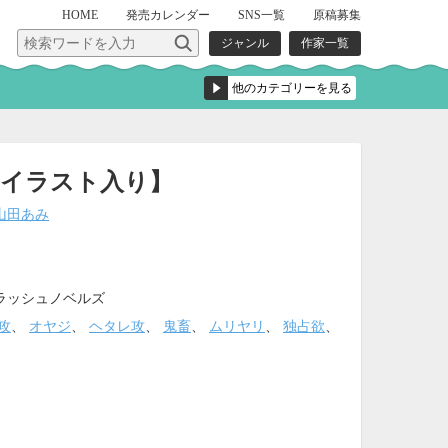
HOME
発売
カレンダー
SNS一覧
原稿募集
ジャンル
作家一覧
【イラスト入り】
山田あみ
ラッシュノベルズ
攻
、
オヤジ
、
ヘタレ攻
、
鬼畜
、
ムリヤリ
、
独占欲
、