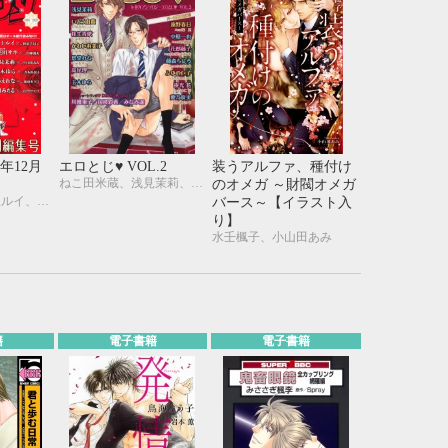
0年12月
エロとじ♥ VOL.2
装うアルファ、種付け
ねこ田米蔵、浅見茉莉、いとう由貴、桂生青依、川唯東子、かわい有美子、国枝彩香、愁堂れな、高尾理一、玉木ゆら、遠野春日、中原一也、花郎藤子、藤森ちひろ、ふゆの仁子、みなみ遥、夜光 花、夢乃咲実、小山田あみ、一馬友巳、北上れん、草間さかえ、佐々木久美子、実相寺紫子、巴 里、直野儚羅、町屋はとこ、松本テマリ、南月ゆう、みろくことこ、本仁 戻、わたなべあじあ、円陣闇丸
のオメガ ～財閥オメガ
宮園みちる、水上ルイ、玉木ゆら、華藤えれな、浅見茉莉、香坂あきほ、陸裕千景子、佳門サエコ、加東セツコ、小山田あみ
バース～【イラスト入
り】
水壬楓子、小山田あみ
籍
電子書籍
電子書籍
10月
WED
THU
FRI
SAT
1
2
3
7
8
9
10
14
15
16
17