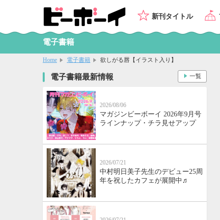
新刊タイトル
電子書籍
Home
電子書籍
欲しがる唇【イラスト入り】
電子書籍最新情報
一覧
2026/08/06
マガジンビーボーイ 2026年9月号
ラインナップ・チラ見せアップ
2026/07/21
中村明日美子先生のデビュー25周
年を祝したカフェが展開中♬