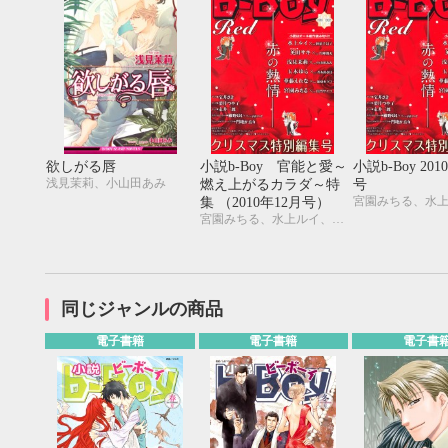
欲しがる唇
小説b-Boy 官能と愛～
小説b-Boy 201
浅見茉莉、小山田あみ
燃え上がるカラダ～特
号
集 （2010年12月号）
宮園みちる、水上ルイ、玉木ゆら、華藤えれな、浅見茉莉、香坂あきほ、陸裕千景子、佳門サエコ、加東セツコ、小山田あみ
同じジャンルの商品
電子書籍
電子書籍
電子書
9月
SUN
MON
TUE
WED
THU
FRI
SAT
SUN
MON
TUE
1
2
3
4
5
6
7
8
9
10
11
12
4
5
6
13
14
15
16
17
18
19
11
12
13