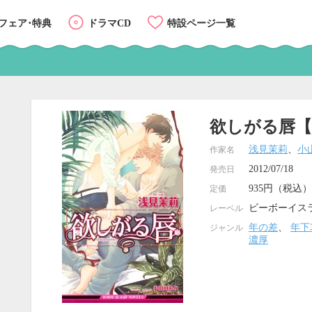
フェア･特典
ドラマCD
特設ページ一覧
欲しがる唇
浅見茉莉
、
小
作家名
2012/07/18
発売日
935円（税込）
定価
ビーボーイス
レーベル
年の差
、
年下
ジャンル
濃厚