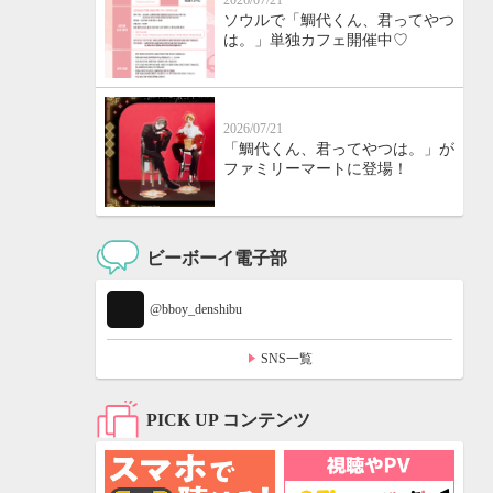
2026/07/21
ソウルで「鯛代くん、君ってやつ
は。」単独カフェ開催中♡
2026/07/21
「鯛代くん、君ってやつは。」が
ファミリーマートに登場！
ビーボーイ電子部
@bboy_denshibu
SNS一覧
PICK UP コンテンツ