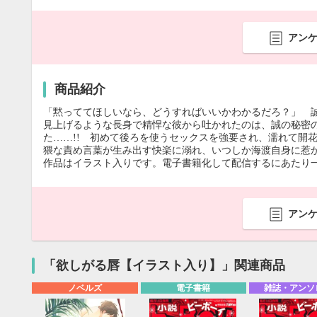
アン
商品紹介
「黙っててほしいなら、どうすればいいかわかるだろ？」 
見上げるような長身で精悍な彼から吐かれたのは、誠の秘密
た……!! 初めて後ろを使うセックスを強要され、濡れて開
猥な責め言葉が生み出す快楽に溺れ、いつしか海渡自身に惹
作品はイラスト入りです。電子書籍化して配信するにあたり
アン
「欲しがる唇【イラスト入り】」関連商品
ノベルズ
電子書籍
雑誌・アンソ