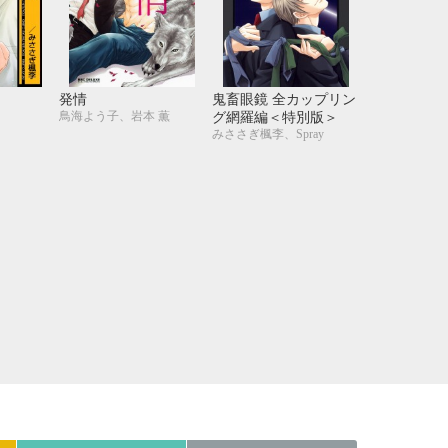
21
22
23
24
28
29
30
31
発情
鬼畜眼鏡 全カップリン
鳥海よう子、岩本 薫
グ網羅編＜特別版＞
みささぎ楓李、Spray