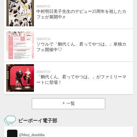
2026/07/21
中村明日美子先生のデビュー25周年を祝したカ
フェが展開中♬
2026/07/21
ソウルで「鯛代くん、君ってやつは。」単独カ
フェ開催中♡
2026/07/21
「鯛代くん、君ってやつは。」がファミリーマ
ートに登場！
一覧
ビーボーイ電子部
@bboy_denshibu