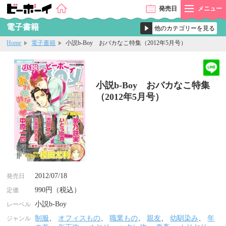
発売
日
メニュー
電子書籍
Home
電子書籍
小説b-Boy おバカなこ特集（2012年5月号）
小説b-Boy おバカなこ特集
（2012年5月号）
2012/07/18
発売日
990円（税込）
定価
小説b-Boy
レーベル
制服
、
オフィスもの
、
職業もの
、
親友
、
幼馴染み
、
年
ジャンル