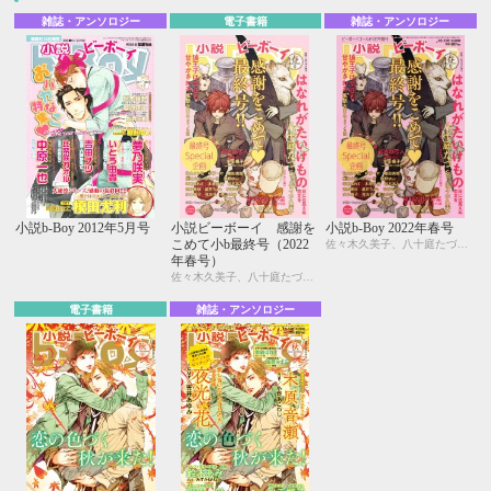
雑誌・アンソロジー
電子書籍
雑誌・アンソロジー
小説b-Boy 2012年5月号
小説ビーボーイ 感謝を
小説b-Boy 2022年春号
こめて小b最終号（2022
佐々木久美子、八十庭たづ、水壬楓子、しおべり由生、北ミチノ、二駒レイム、秋山みち花、彩寧一叶、飯田実樹、榎田尤利、かわい恋、櫛野ゆい、幸崎ぱれす、木原音瀬、鈴木あみ、遠野春日、温井ちょも、松梶もとや、夜光 花、夢乃咲実、風祭おまる、月輝
年春号）
佐々木久美子、八十庭たづ、水壬楓子、しおべり由生、北ミチノ、二駒レイム、秋山みち花、彩寧一叶、飯田実樹、榎田尤利、かわい恋、櫛野ゆい、幸崎ぱれす、木原音瀬、鈴木あみ、遠野春日、温井ちょも、松梶もとや、夜光 花、夢乃咲実、風祭おまる、月輝
電子書籍
雑誌・アンソロジー