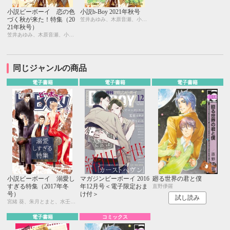
小説ビーボーイ 恋の色
小説b-Boy 2021年秋号
づく秋が来た！特集（20
笠井あゆみ、木原音瀬、小野浜こわし、夜光 花、彩寧一叶、古藤嗣己、鈴木あみ、みずかねりょう、幸崎ぱれす、Ciel、水壬楓子、しおべり由生、風祭おまる、剣 解
21年秋号）
笠井あゆみ、木原音瀬、小野浜こわし、夜光 花、彩寧一叶、古藤嗣己、鈴木あみ、みずかねりょう、幸崎ぱれす、Ciel、水壬楓子、しおべり由生、風祭おまる、剣 解
同じジャンルの商品
電子書籍
電子書籍
電子書籍
小説ビーボーイ 溺愛し
マガジンビーボーイ 2016
廻る世界の君と僕
すぎる特集（2017年冬
年12月号＜電子限定おま
直野儚羅
号）
け付＞
試し読み
宮緒 葵、朱月とまと、水壬楓子、しおべり由生、吉田ナツ、森原八鹿、彩寧一叶、高世ナオキ、遠野春日、円陣闇丸、東野ゆき、園千代子、東野 海、林 マキ、永井三郎、福嶋ユッカ、モリフジ、黒田 屑、ゆうき
電子書籍
コミックス