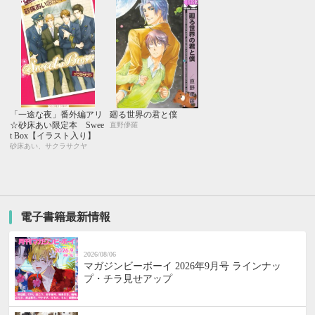
「一途な夜」番外編アリ
廻る世界の君と僕
☆砂床あい限定本 Swee
直野儚羅
t Box【イラスト入り】
砂床あい、サクラサクヤ
電子書籍最新情報
2026/08/06
マガジンビーボーイ 2026年9月号 ラインナッ
プ・チラ見せアップ