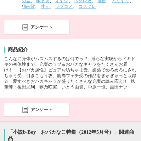
の差
、
年下攻
、
オヤジ
、
ヘタレ攻
、
鬼畜
、
ムリヤリ
、
独占欲
、
甘々
、
ラブコメ
、
コスプレ
アンケート
商品紹介
こんなに身体がムズムズするのは何でっ!? 淫らな実験からドキド
キの初体験まで、充実のラブ＆おバカなキャラをたくさんお届
け！ 【おバカ属性】ピュアお坊ちゃま受、媚薬でめろめろにされ
ちゃう受、引きこもり攻、筋肉フェチ受の作品をぎゅぎゅっと収録
☆ 愛すべきおバカキャラが盛りだくさんな充実の読み応え!! 執
筆陣：榎田尤利、夢乃咲実、いとう由貴、中原一也、吉田ナツ
アンケート
「小説b-Boy おバカなこ特集（2012年5月号）」関連商
品