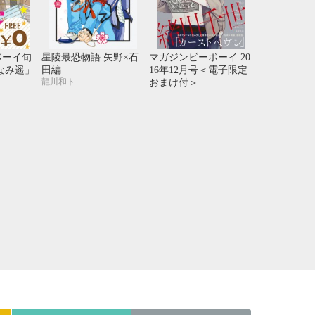
21
22
23
24
28
29
30
31
ボーイ旬
星陵最恐物語 矢野×石
マガジンビーボーイ 20
なみ遥」
田編
16年12月号＜電子限定
龍川和ト
おまけ付＞