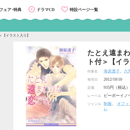
フェア･特典
ドラマCD
特設ページ一覧
＞【イラスト入り】
たとえ遠ま
ト付＞【イ
海原透子
、
六
作家名
2012/10/10
発売日
935円（税込）
定価
ビーボーイノ
レーベル
制服
、
オフィ
ジャンル
レ