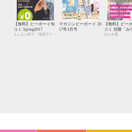
20
21
22
23
24
25
26
18
19
20
27
28
29
30
25
26
27
【無料】ビーボーイ旬
マガジンビーボーイ 20
【無料】ビー
コミ Spring2017
17年3月号
コミ 別冊「み
もふもふ枝子、瑞原ザクロ、九重リココ、だん
みなみ遥