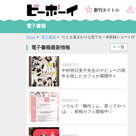
新刊タイトル
電子書籍
Home
電子書籍
たとえ遠まわりな恋でも＜未収録ショート付
電子書籍最新情報
一覧
2026/07/21
中村明日美子先生のデビュー25周
年を祝したカフェが展開中♬
2026/07/21
ソウルで「鯛代くん、君ってやつ
は。」単独カフェ開催中♡