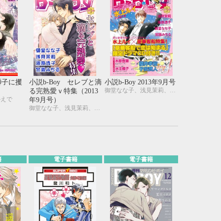
獅子に攫
小説b-Boy セレブと滴
小説b-Boy 2013年9月号
御堂なな子、浅見茉莉、海原透子、宮園みちる、みなみ遥、御園えりい、六芦かえで、弐岾
る完熟愛ｖ特集（2013
かえで
年9月号）
御堂なな子、浅見茉莉、海原透子、宮園みちる、みなみ遥、御園えりい、六芦かえで、弐岾
籍
電子書籍
電子書籍
10月
WED
THU
FRI
SAT
1
2
3
7
8
9
10
14
15
16
17