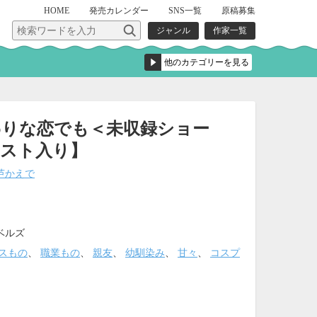
HOME
発売
カレンダー
SNS一覧
原稿募集
ジャンル
作家一覧
わりな恋でも＜未収録ショー
ラスト入り】
芦かえで
ベルズ
スもの
、
職業もの
、
親友
、
幼馴染み
、
甘々
、
コスプ