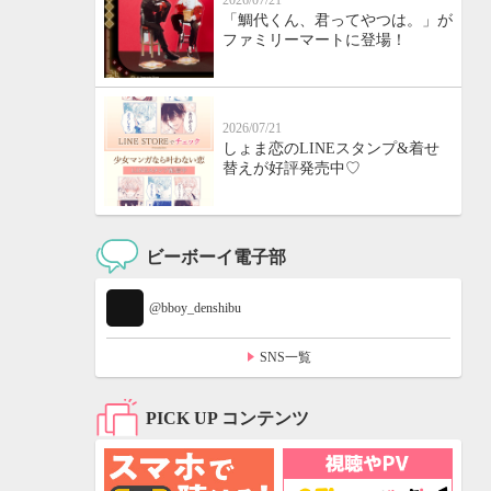
2026/07/21
「鯛代くん、君ってやつは。」が
ファミリーマートに登場！
2026/07/21
しょま恋のLINEスタンプ&着せ
替えが好評発売中♡
ビーボーイ電子部
@bboy_denshibu
SNS一覧
PICK UP コンテンツ