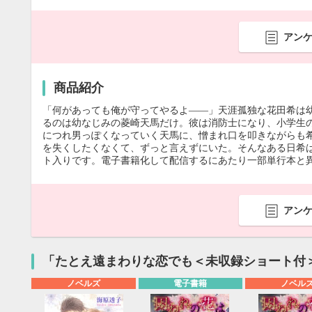
アン
商品紹介
「何があっても俺が守ってやるよ――」天涯孤独な花田希は
るのは幼なじみの菱崎天馬だけ。彼は消防士になり、小学生
につれ男っぽくなっていく天馬に、憎まれ口を叩きながらも希
を失くしたくなくて、ずっと言えずにいた。そんなある日希は
ト入りです。電子書籍化して配信するにあたり一部単行本と
アン
「たとえ遠まわりな恋でも＜未収録ショート付
ノベルズ
電子書籍
ノベル