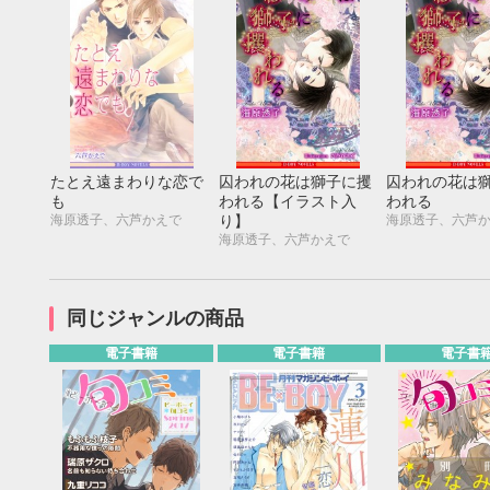
たとえ遠まわりな恋で
囚われの花は獅子に攫
囚われの花は
も
われる【イラスト入
われる
海原透子、六芦かえで
海原透子、六芦
り】
海原透子、六芦かえで
同じジャンルの商品
電子書籍
電子書籍
電子書
9月
SUN
MON
TUE
WED
THU
FRI
SAT
SUN
MON
TUE
1
2
3
4
5
6
7
8
9
10
11
12
4
5
6
13
14
15
16
17
18
19
11
12
13