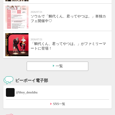
2026/07/21
ソウルで「鯛代くん、君ってやつは。」単独カ
フェ開催中♡
2026/07/21
「鯛代くん、君ってやつは。」がファミリーマ
ートに登場！
一覧
ビーボーイ電子部
@bboy_denshibu
SNS一覧