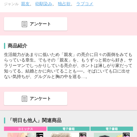
親友
、
幼馴染み
、
独占欲
、
ラブコメ
ジャンル
アンケート
商品紹介
生活能力があまりに低いため「親友」の亮介に日々の面倒をみても
らっている章生。でもその「親友」を、もうずっと前から好き。サ
ラリーマンでしっかりしている亮介が、ホントは淋しがり家だって
知ってる。結婚とかに向いてることも──。そばにいても口に出せ
ない気持ちが、グルグルと胸の中を巡る…。
アンケート
「明日も他人」関連商品
コミックス
電子書籍
電子書籍