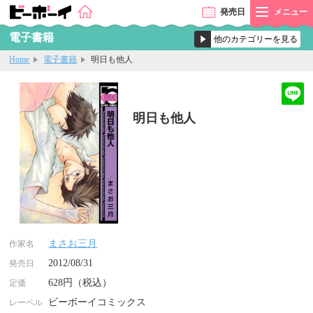
発売
日
メニュー
電子書籍
Home
電子書籍
明日も他人
明日も他人
まさお三月
作家名
2012/08/31
発売日
628円（税込）
定価
ビーボーイコミックス
レーベル