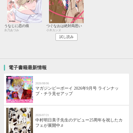
うなじに恋の痕
つぐなおは絶対両思い
永乃あづみ
小木カンヌ
試し読み
電子書籍最新情報
2026/08/06
マガジンビーボーイ 2026年9月号 ラインナッ
プ・チラ見せアップ
2026/07/21
中村明日美子先生のデビュー25周年を祝したカ
フェが展開中♬