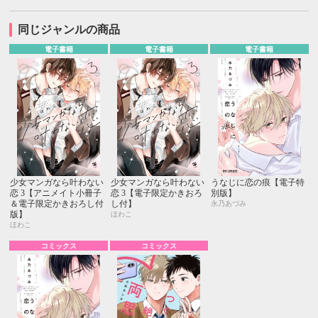
同じジャンルの商品
電子書籍
電子書籍
電子書籍
少女マンガなら叶わない
少女マンガなら叶わない
うなじに恋の痕【電子特
恋 3【アニメイト小冊子
恋 3【電子限定かきおろ
別版】
＆電子限定かきおろし付
し付】
永乃あづみ
版】
ほわこ
ほわこ
コミックス
コミックス