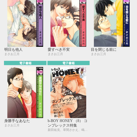
明日も他人
愛すべき不実
目を閉じる前に
まさお三月
まさお三月
まさお三月
電子書籍
電子書籍
身勝手なあなた
b-BOY HONEY （8） コ
ンプレックス特集
まさお三月
新田祐克、草間さかえ、鳴坂リン、こだか和麻、まさお三月、いさき李果、龍川和ト、サキラ、千歳ぴよこ、有光れん、羽柴みず